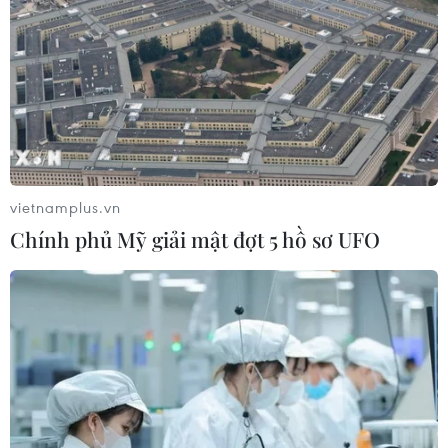
công trên Biển Đen
04/08/2026 05:54
Vì sao Google khiến Mỹ và
EU đối đầu về chủ quyền số?
04/08/2026 04:13
vietnamplus.vn
Chính phủ Mỹ giải mật đợt 5 hồ sơ UFO
Xem thêm
CƠ QUAN CHỦ QUẢN: THÔNG TẤN XÃ VIỆT NAM