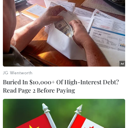
JG Wentworth
Buried In $10,000+ Of High-Interest Debt?
Read Page 2 Before Paying
Nga phiên chế nhiều xe ngụy trang tên lửa
chiến lược
02/04/2014 05:21