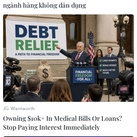
ngành hàng không dân dụng
#Bộ Quốc phòng Nga
#RVSN
#Tên lửa
#Tấn công mạng
#Hacker
#Lực lượng vũ trang
Nga
Theo dõi VietnamPlus
JG Wentworth
Owning $10k+ In Medical Bills Or Loans?
TIN LIÊN QUAN
Stop Paying Interest Immediately