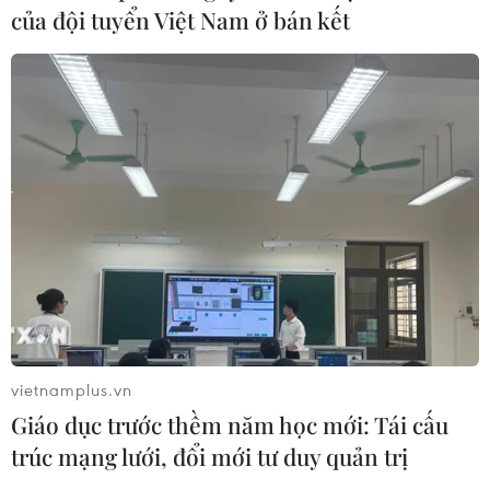
của đội tuyển Việt Nam ở bán kết
Bất ổn địa chính trị kìm hãm tăng
trưởng Eurozone
05/08/2026 22:59
Tổng thống Nga thay đổi vị
trí các chỉ huy tại mặt trận Ukraine
05/08/2026 15:26
Đâm dao ở trung tâm London, một
nữ nghi phạm bị bắt giữ
vietnamplus.vn
05/08/2026 15:07
Giáo dục trước thềm năm học mới: Tái cấu
trúc mạng lưới, đổi mới tư duy quản trị