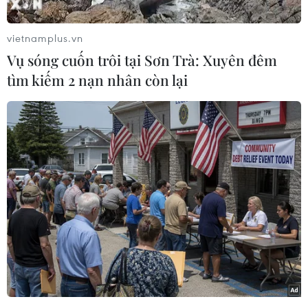
tấn công trên mạng.
vietnamplus.vn
Hãng tin RIA Novosti của Nga dẫn lời Người
Vụ sóng cuốn trôi tại Sơn Trà: Xuyên đêm
phát ngôn Bộ Quốc phòng nước này Igor
tìm kiếm 2 nạn nhân còn lại
Yegorov cho biết: “RVSN đang chuyển đổi
phương thức điều khiển hệ thống bằng dòng
lệnh trên máy tính sang các công nghệ kỹ thuật
số. Đây chính là lý do tại sao lực lượng này phải
triển khai các biện pháp phòng ngừa nhằm tăng
cường an ninh thông tin.”
Theo ông Yegorov, nhiệm vụ của các đơn vị an
ninh mạng mang tên "Sopka," hay còn gọi là
“Hill” là nhằm ngăn chặn các cuộc tấn công của
quân địch nhằm vào hệ thống phần cứng và các
kênh thông tin của lực lượng tên lửa Nga.