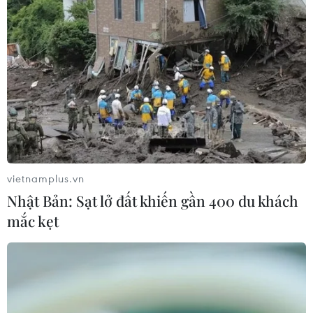
Khủng hoảng nắng nóng đẩy 34 tỉnh
của Pháp vào mức nguy cơ cháy
rừng cao
08/08/2026 23:59
Iceland trước cuộc trưng cầu ý dân
về nối lại đàm phán gia nhập EU
08/08/2026 07:54
vietnamplus.vn
Nhật Bản: Sạt lở đất khiến gần 400 du khách
Italy bác tối hậu thư của Tây Ban Nha
mắc kẹt
về kiểm soát biên giới
08/08/2026 07:27