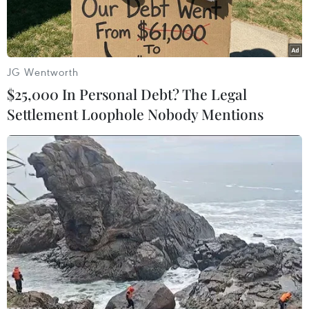
JG Wentworth
$25,000 In Personal Debt? The Legal
Settlement Loophole Nobody Mentions
Tên lửa S-400 của Nga. (Nguồn: AP)
Theo THX, ngày 16/10, Bộ Quốc phòng Nga cho
biết Lực lượng Tên lửa Chiến lược Nga (RVSN)
đã bắt đầu thành lập những đơn vị đặc biệt có
nhiệm vụ vô hiệu hóa và ngăn chặn các cuộc