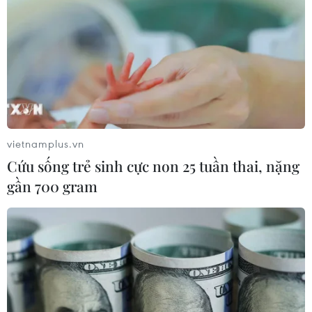
EU triển khai mạng vệ tinh riêng,
củng cố chủ quyền số
08/08/2026 04:15
Liên hợp quốc kêu gọi chấm dứt tấn
công dân thường trong xung đột
Nga-Ukraine
vietnamplus.vn
07/08/2026 04:29
Cứu sống trẻ sinh cực non 25 tuần thai, nặng
gần 700 gram
Chính sách nhà ở của nước Anh -
Góc tham chiếu cho Việt Nam
07/08/2026 04:08
Bỉ tìm ra hướng đi mới trong điều trị