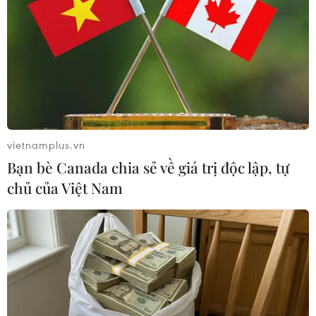
Bảy xe mới đảm bảo công trình và ngụy trang (MIOM),
phục vụ che giấu kỹ các tổ hợp tên lửa, sẽ được phiên
chế cho RVSN năm 2014.
vietnamplus.vn
Bạn bè Canada chia sẻ về giá trị độc lập, tự
chủ của Việt Nam
Putin: Nga đưa tổ hợp tên lửa thế hệ mới