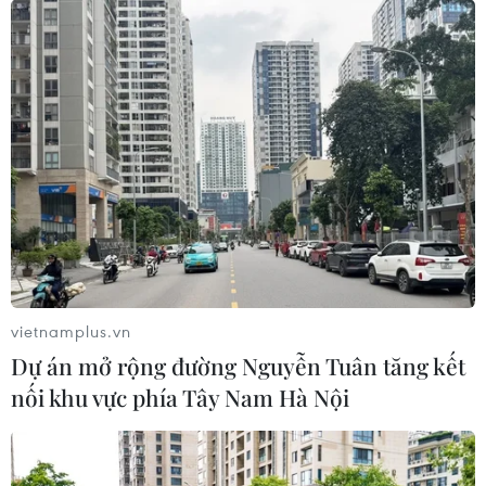
vietnamplus.vn
TIN CÙNG CHUYÊN MỤC
Dự án mở rộng đường Nguyễn Tuân tăng kết
Ngoại giao kinh tế: Kiến tạo hệ sinh
nối khu vực phía Tây Nam Hà Nội
thái đồng hành và thúc đẩy tự chủ
công nghệ
06/08/2026 15:33