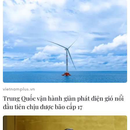
Từ mở rộng số lượng đến nâng cao
chất lượng doanh nghiệp tư nhân ở
Tây Ninh
06/08/2026 04:23
Alphabet cải tổ hàng ngũ lãnh đạo
giữa cuộc đua AGI
06/08/2026 04:22
vietnamplus.vn
Trung Quốc vận hành giàn phát điện gió nổi
Doanh nghiệp Trung Quốc đánh giá
đầu tiên chịu được bão cấp 17
cao triển vọng hợp tác cơ giới hóa
nông nghiệp với Việt Nam
06/08/2026 04:14