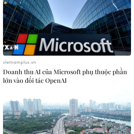
Kim ngạch xuất khẩu vượt mốc 100
tỷ USD, Hàn Quốc lập kỷ lục thặng
dư vãng lai
06/08/2026 03:34
Xem thêm
vietnamplus.vn
Doanh thu AI của Microsoft phụ thuộc phần
lớn vào đối tác OpenAI
CƠ QUAN CHỦ QUẢN: THÔNG TẤN XÃ VIỆT NAM
Tổng Biên tập: TRẦN TIẾN DUẨN
Phó Tổng Biên tập: NGUYỄN THỊ TÁM, KHÚC THANH
THỦY