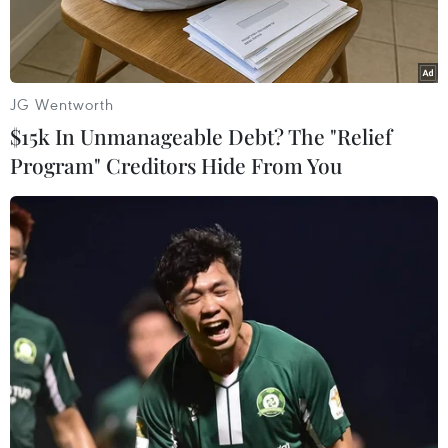
JG Wentworth
$15k In Unmanageable Debt? The "Relief
Program" Creditors Hide From You
Lãnh đạo ba nước Nga, Trung Quốc và Mông Cổ tại cuộc gặp
thượng đỉnh. (Nguồn: Xinhua)
Tại cuộc gặp thượng đỉnh Nga-Trung Quốc-
Mông Cổ lần đầu tiên, diễn ra trong khuôn khổ
Hội nghị thượng đỉnh Tổ chức Hợp tác Thượng
Hải (SCO) lần thứ 14 ở thủ đô Dushanbe của
Tajikistan, Chủ tịch Trung Quốc Tập Cận Bình,