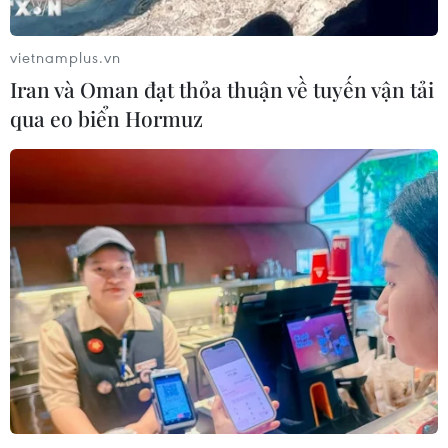
thanh toán QR Việt Nam-Trung
Quốc
vietnamplus.vn
06/08/2026 07:34
Iran và Oman đạt thỏa thuận về tuyến vận tải
qua eo biển Hormuz
Cà Mau triển khai đợt cao điểm
chống khai thác IUU
06/08/2026 07:25
Hàn Quốc mở rộng điều tra nghi vấn
thông đồng giá sang ngành hóa dầu
06/08/2026 06:56
Làn sóng tấn công mạng nhằm vào
các quỹ đầu cơ lớn của Mỹ