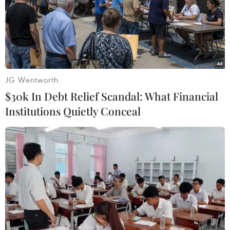
dự kiến có năng lực bốc dỡ khoảng 60 triệu tấn hàng
hóa mỗi năm.
JG Wentworth
$30k In Debt Relief Scandal: What Financial
Institutions Quietly Conceal