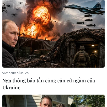
Hội nghị thượng đỉnh ba bên cũng được ba
nguyên thủ nhất trí sẽ còn tiếp tục tiến hành khi
cần thiết./.
(TTXVN/Vietnam+)
vietnamplus.vn
Nga thông báo tấn công căn cứ ngầm của
Ukraine