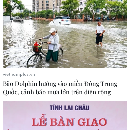
Tiêu chí mới phân loại doanh nghiệp
để thực hiện cơ cấu lại vốn nhà nước
06/08/2026 15:08
Việt Nam tiếp tục là thị trường trọng
điểm của doanh nghiệp thực phẩm
Ba Lan
vietnamplus.vn
06/08/2026 14:03
Bão Dolphin hướng vào miền Đông Trung
Quốc, cảnh báo mưa lớn trên diện rộng
NAPAS và KiotViet hợp tác mở rộng
hệ sinh thái thanh toán VietQR
06/08/2026 14:03