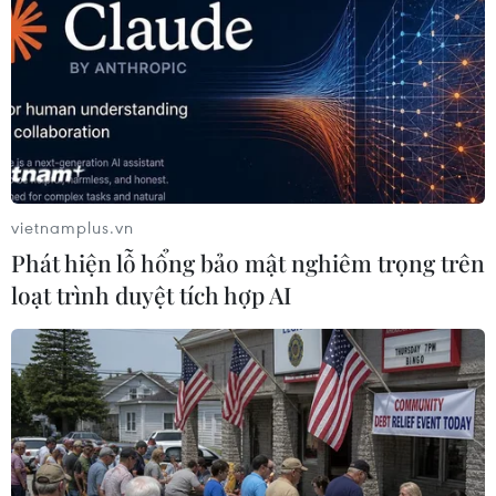
TIN LIÊN QUAN
vietnamplus.vn
Phát hiện lỗ hổng bảo mật nghiêm trọng trên
loạt trình duyệt tích hợp AI
Trung Quốc, Nga xây dựng cảng biển lớn
nhất Đông Bắc Á
11/09/2014 06:47
Theo thống kê của Ủy ban châu Âu, cảng biển nói trên