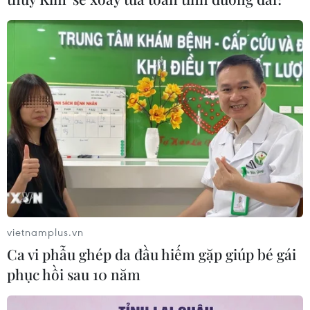
Quy định chi tiết về thủ tục cấp phép
thành lập Sở giao dịch hàng hóa
05/08/2026 14:59
Foxconn đạt doanh thu cao kỷ lục
nhờ nhu cầu mạnh đối với AI
05/08/2026 13:41
Hãng Walt Disney ký thỏa thuận
chưa từng có tiền lệ với TikTok
vietnamplus.vn
05/08/2026 13:31
Ca vi phẫu ghép da đầu hiếm gặp giúp bé gái
phục hồi sau 10 năm
Cảng hàng không Quảng Trị tăng