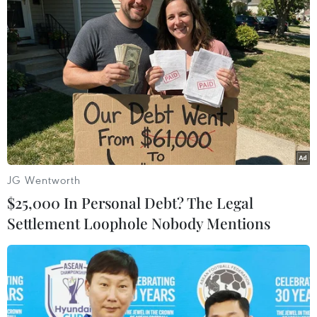
Thêm vào đó, VietinBank đã triển khai thêm
giải pháp bảo mật Soft OTP - là giải pháp tiện
dụng và an toàn nhất hiện nay, phòng tránh
được các giao dịch lừa đảo gian lận dẫn tới mất
tiền của khách hàng. Đặc biệt, nhằm đảm bảo
sự an toàn và tiện ích tối ưu cho chủ thẻ,
VietinBank triển khai dịch vụ bảo hiểm toàn
diện cho các khách hàng đang sử dụng thẻ ghi
nợ nội địa E-Partner với quyền lợi chi trả cao
JG Wentworth
nhất thị trường.../.
$25,000 In Personal Debt? The Legal
Settlement Loophole Nobody Mentions
(Vietnam+)