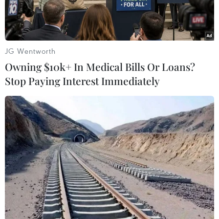
JG Wentworth
Owning $10k+ In Medical Bills Or Loans?
Stop Paying Interest Immediately
Giao dịch tại VietinBank. (Ảnh: CTV)
Với việc đưa ra nhiều gói dịch vụ và giải pháp
đa dạng từ các ngân hàng, người tiêu dùng
đang có những cơ hội để đưa ra quyết định chi
tiêu thông minh, tiết kiệm và đảm bảo an toàn