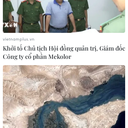
05/08/2026 01:48
Doanh thu của Apple tại Ấn Độ lần
đầu vượt 10 tỷ USD
vietnamplus.vn
05/08/2026 00:53
Khởi tố Chủ tịch Hội đồng quản trị, Giám đốc
Công ty cổ phần Mekolor
Boeing 737 MAX 7 được đưa vào khai
thác sau hơn 8 năm chờ đợi
04/08/2026 02:48
Amazon lần đầu tiên đạt mức vốn
hóa 3.000 tỷ USD nhờ làn sóng lạc
quan mới về AI