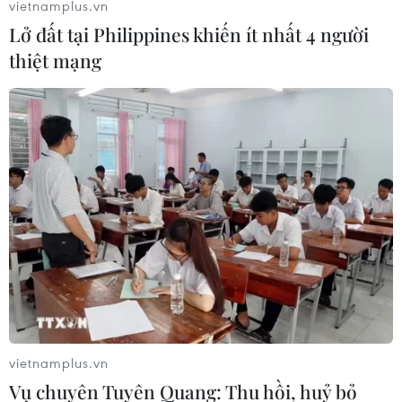
vietnamplus.vn
Lở đất tại Philippines khiến ít nhất 4 người
thiệt mạng
Vietinbank triển khai thanh toán trên hệ
thống thẻ điện tử của Huế
04/04/2019 04:31
Việc thí điểm thẻ điện tử và tích hợp thanh toán dịch vụ
trên hệ thống thẻ điện tử do VietinBank và tỉnh Thừa
Thiên Huế triển khai là mô hình đầu tiên trên toàn quốc.
vietnamplus.vn
Vụ chuyên Tuyên Quang: Thu hồi, huỷ bỏ