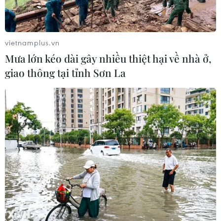
vietnamplus.vn
Mưa lớn kéo dài gây nhiều thiệt hại về nhà ở,
giao thông tại tỉnh Sơn La
TIN CÙNG CHUYÊN MỤC
Tiêu chí mới phân loại doanh nghiệp
để thực hiện cơ cấu lại vốn nhà nước
06/08/2026 15:08
Meta tung công cụ AI lập trình tự
động cho nhà phát triển
06/08/2026 06:40