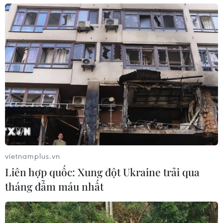
Khóa học tiếng Việt đầu tiên ở Trung tâm
Việt Nam học tại Thái Lan
29/05/2024 13:55
Khóa học đầu tiên đã thu hút sự quan tâm của nhiều đối
tượng ở nhiều độ tuổi, ngành nghề có nhu cầu học tiếng
Việt phục vụ cho công việc và cuộc sống.
vietnamplus.vn
Liên hợp quốc: Xung đột Ukraine trải qua
tháng đẫm máu nhất