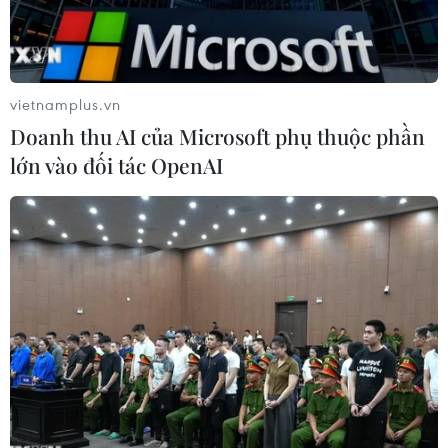
vietnamplus.vn
Doanh thu AI của Microsoft phụ thuộc phần
lớn vào đối tác OpenAI
Phó Chủ tịch Quốc hội Nguyễn Khắc Định (bên phải) lưu bút tại
trường Đại học Quốc gia Brunei. (Ảnh: Hằng Linh/ TTXVN)
Mặc dù mới được đưa vào giảng dạy tại trường
Đại học Quốc gia Brunei (UBD) từ năm 2022,
song cho đến nay lớp học tiếng Việt, do Tiến sỹ