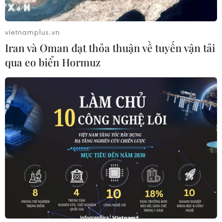
TIN LIÊN QUAN
vietnamplus.vn
Iran và Oman đạt thỏa thuận về tuyến vận tải
qua eo biển Hormuz
Ngày tôn vinh Tiếng Việt 8/9: Nhịp cầu
thân thương giữa hai nước Việt Nam-Lào