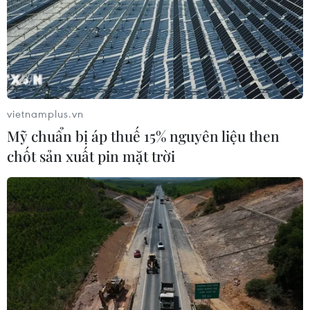
vietnamplus.vn
Mỹ chuẩn bị áp thuế 15% nguyên liệu then
chốt sản xuất pin mặt trời