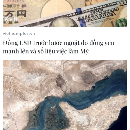
vietnamplus.vn
Đồng USD trước bước ngoặt do đồng yen
mạnh lên và số liệu việc làm Mỹ
#Ngày tôn vinh Tiếng Việt 8/9
#Học tiếng Việt
#Học tiếng Việt ở Brunei
Brunei
Theo dõi VietnamPlus