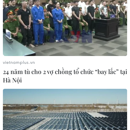
vietnamplus.vn
24 năm tù cho 2 vợ chồng tổ chức “bay lắc” tại
Hà Nội