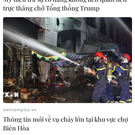
trực thăng chở Tổng thống Trump
Khai giảng khóa học tiếng Việt trực tuyến
cho con em kiều bào tại Anh
10/06/2024 00:49
Các lớp học được tổ chức theo hình thức trực tuyến vào
Chủ Nhật hằng tuần, mỗi lớp có 15 học viên do một
giảng viên Bộ môn Ngôn ngữ và Văn hóa Việt Nam,
trường Đại học Ngoại ngữ, phụ trách.
vietnamplus.vn
Thông tin mới về vụ cháy lớn tại khu vực chợ
Biên Hòa