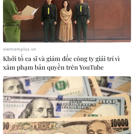
càng quan tâm tới việc
học tiếng Việt
Theo bà Nguyễn Phương Chung,
các bạn trẻ Mỹ cảm nhận mỗi
ngày đến lớp học tiếng Việt là mỗi
vietnamplus.vn
ngày xích lại gần Việt Nam hơn,
Khởi tố ca sĩ và giám đốc công ty giải trí vì
biết thêm về cuộc sống, những nét
xâm phạm bản quyền trên YouTube
văn hóa đặc sắc của người Việt.
(TTXVN/Vietnam+)