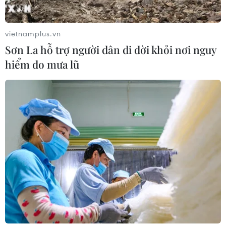
thần "tương thân tương ái" tại Nhật
Bản
vietnamplus.vn
25/07/2026 13:21
Sơn La hỗ trợ người dân di dời khỏi nơi nguy
hiểm do mưa lũ
Trại Hè Việt Nam: Kết nối cộng đồng
người Việt Nam ở nước ngoài với quê
hương
24/07/2026 15:01
Ra mắt Mạng lưới Tri thức Việt Nam
đầu tiên tại New Zealand
24/07/2026 00:15
Trại hè Việt Nam 2026: Trải nghiệm