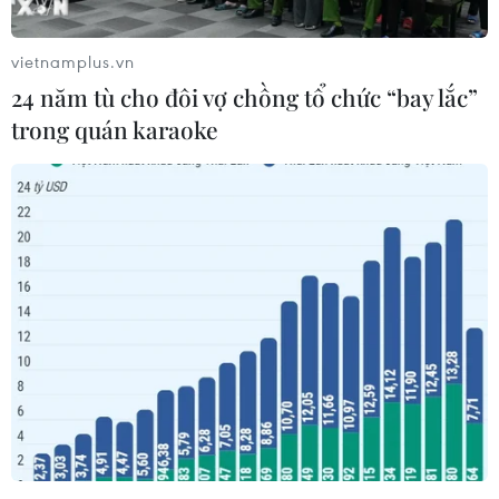
Trần Trọng Nghĩa phụ trách và giảng dạy, đã thu
hút được gần 100 sinh viên nước ngoài, chủ yếu
vietnamplus.vn
là người Brunei theo học.
24 năm tù cho đôi vợ chồng tổ chức “bay lắc”
Chia sẻ với phóng viên TTXVN tại Đông Nam Á,
trong quán karaoke
giảng viên Trần Trọng Nghĩa bày tỏ mong muốn
Đại sứ quán Việt Nam tại Brunei và UBD tổ chức
nhiều hơn nữa những hoạt động thiết thực để
quảng bá và hỗ trợ việc giảng dạy tiếng Việt
như tạo ra Góc văn hóa Việt Nam, tài trợ học
bổng cho sinh viên nước ngoài học tiếng Việt
được đến Việt Nam trải nghiệm thực tế hoặc
tham gia các khóa học ngắn hạn để trải nghiệm
văn hóa, ngôn ngữ Việt…
Cái duyên đến với lớp học tiếng Việt tại Brunei
của anh Nghĩa bắt đầu từ một lá thư điện tử của