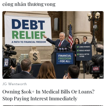
công nhân thương vong
#Sudan
#nhà riêng của đại sứ jordan
#Đại sứ Saed Radaideh
#Đại sứ quán Jordan tại Sudan
Jordan
Sudan
Theo dõi VietnamPlus
JG Wentworth
Owning $10k+ In Medical Bills Or Loans?
Stop Paying Interest Immediately