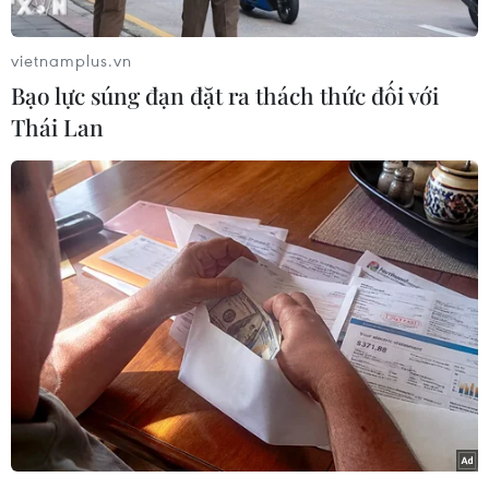
đã bị tấn công và phá hoại.
Trong một tuyên bố, Bộ Ngoại giao và Kiều dân
vietnamplus.vn
Jordan xác nhận vụ tấn công xảy ra khi Đại sứ
Bạo lực súng đạn đặt ra thách thức đối với
Saed Radaideh và các nhân viên đại sứ quán
Thái Lan
đang ở thành phố Port Sudan vào thời điểm đó
và không có thương vong trong vụ việc.
[Nhóm tay súng không rõ danh tính tấn công
Đại sứ quán Qatar tại Sudan]
Jordan lên án và tố cáo mọi hình thức bạo lực và
phá hoại, đặc biệt là những hành vi vi phạm sự
tôn nghiêm của các cơ quan ngoại giao, đồng
thời nhấn mạnh sự cần thiết phải tôn trọng các
quy tắc của luật pháp và các thỏa thuận quốc tế
có liên quan, đặc biệt là Công ước Vienna về
ngoại giao.