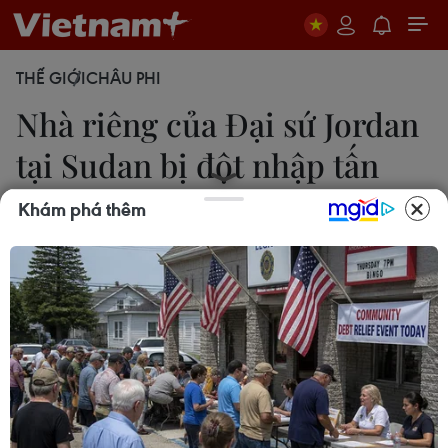
THẾ GIỚI
CHÂU PHI
Nhà riêng của Đại sứ Jordan
tại Sudan bị đột nhập tấn
công
Khám phá thêm
27/05/2023 00:16
Bộ Ngoại giao và Kiều dân Jordan xác nhận vụ
tấn công xảy ra khi Đại sứ Saed Radaideh và các
nhân viên đại sứ quán đang ở thành phố Port
Sudan vào thời điểm đó và không có thương vong
trong vụ việc.