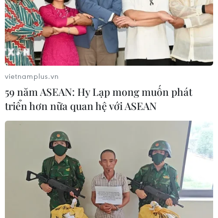
vietnamplus.vn
59 năm ASEAN: Hy Lạp mong muốn phát
triển hơn nữa quan hệ với ASEAN
TIN CÙNG CHUYÊN MỤC
Giao tranh dữ dội ở miền Tây Libya,
nhiều tù nhân vượt ngục
05/08/2026 05:58