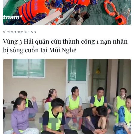
vietnamplus.vn
Vùng 3 Hải quân cứu thành công 1 nạn nhân
bị sóng cuốn tại Mũi Nghê
Mỹ, Saudi Arabia đánh giá về thực thi thỏa
thuận ngừng bắn ở Sudan
26/05/2023 08:58
Đại sứ quán Mỹ ở Khartoum trong một tuyên bố chung
ngày 26/5 cho biết Mỹ và Saudi Arabia ghi nhận sự tôn
trọng được cải thiện đối với thỏa thuận ngừng bắn ngắn
hạn và các thỏa thuận nhân đạo ở Sudan.