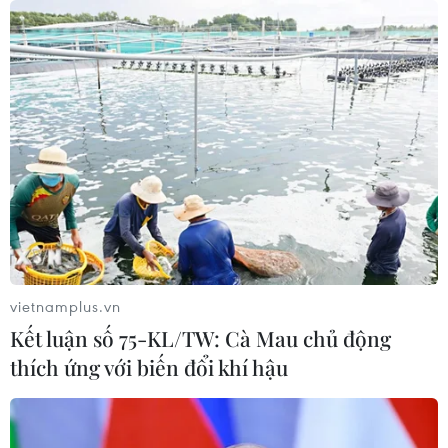
trong đời sống người dân Ai Cập
29/07/2026 08:32
Thường trực Ban Bí thư Trần
Cẩm Tú tiếp Tổng Thư ký Đảng
CNDD-FDD Burundi
29/07/2026 08:24
Tăng cường quan hệ đoàn kết, hợp
tác song phương Việt Nam-Burundi
vietnamplus.vn
28/07/2026 14:17
Kết luận số 75-KL/TW: Cà Mau chủ động
thích ứng với biến đổi khí hậu
Thảm sát tại Tây Bắc Nigeria khiến ít
nhất 30 người thiệt mạng