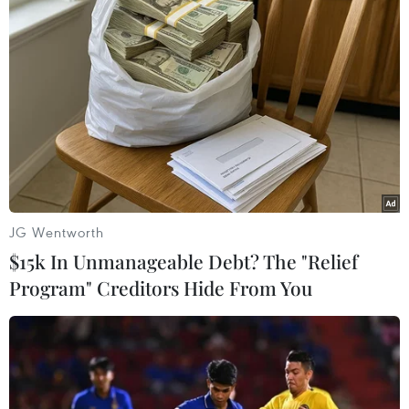
Ngày 22/5, đặc phái viên Liên hợp quốc về Sudan
tuyên bố tình hình bất ổn tại Sudan đang khiến nguy cơ
xung đột sắc tộc ngày càng tăng, có khả năng gây ra
những tác động sâu rộng với khu vực.
JG Wentworth
$15k In Unmanageable Debt? The "Relief
Program" Creditors Hide From You