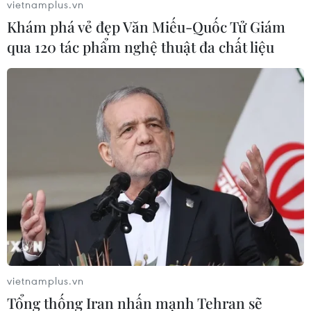
vietnamplus.vn
thỏa thuận ngừng bắn 7 ngày giữa Quân đội Sudan và
lực lượng phản ứng nhanh bán quân sự (RSF), bắt đầu
Khám phá vẻ đẹp Văn Miếu-Quốc Tử Giám
từ ngày 22/5.
qua 120 tác phẩm nghệ thuật đa chất liệu
vietnamplus.vn
Tổng thống Iran nhấn mạnh Tehran sẽ