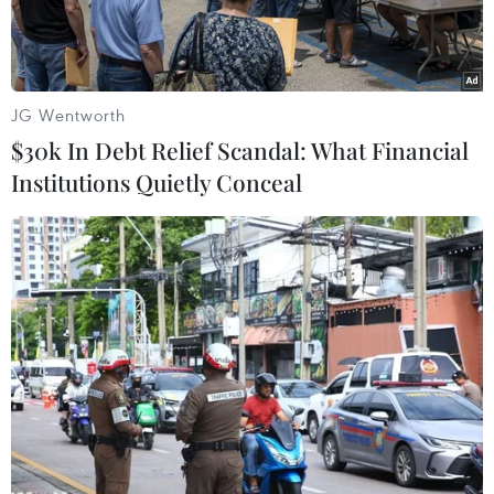
JG Wentworth
$30k In Debt Relief Scandal: What Financial
Institutions Quietly Conceal
Khói bốc lên sau các cuộc giao tranh giữa quân đội Sudan và
nhóm bán quân sự Các Lực lượng Hỗ trợ nhanh (RSF) tại thủ đô
Khartoum ngày 24/5. (Ảnh: AFP/TTXVN)
Ngày 26/5, Jordan thông báo rằng nhà riêng của
đại sứ nước này tại thủ đô Khartoum của Sudan