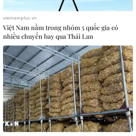
Tỷ phú Bill Gates nhấn mạnh tầm
quan trọng của đầu tư vào con người
vietnamplus.vn
và công nghệ
Việt Nam nằm trong nhóm 5 quốc gia có
22/07/2026 06:02
nhiều chuyến bay qua Thái Lan
Xem thêm
CƠ QUAN CHỦ QUẢN: THÔNG TẤN XÃ VIỆT NAM
Tổng Biên tập: TRẦN TIẾN DUẨN
Phó Tổng Biên tập: NGUYỄN THỊ TÁM, KHÚC THANH
THỦY