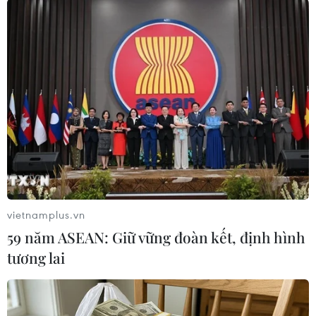
TIN LIÊN QUAN
vietnamplus.vn
59 năm ASEAN: Giữ vững đoàn kết, định hình
tương lai
Giao tranh tại Sudan: Liên hợp quốc cảnh
báo nguy cơ xung đột sắc tộc
23/05/2023 01:56