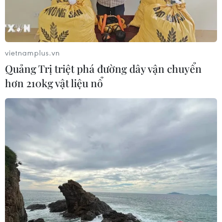
Lở đất tại Ethiopia khiến ít nhất 14
người thiệt mạng
vietnamplus.vn
04/08/2026 10:53
Quảng Trị triệt phá đường dây vận chuyển
hơn 210kg vật liệu nổ
Kế hoạch đồng tiền chung Tây Phi
đối mặt thách thức
03/08/2026 23:10
Nigeria: Hơn 100 người bị bắt cóc ở
bang Zamfara
03/08/2026 11:32