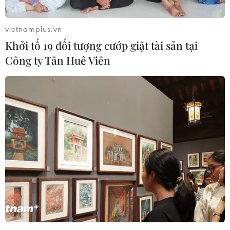
vietnamplus.vn
Khởi tố 19 đối tượng cướp giật tài sản tại
Công ty Tân Huê Viên
Giao tranh tại Sudan: Các bên xung đột
tuân thủ thỏa thuận ngừng bắn
26/05/2023 11:27
Mỹ và Saudi Arabia đang đảm nhận vai trò giám sát