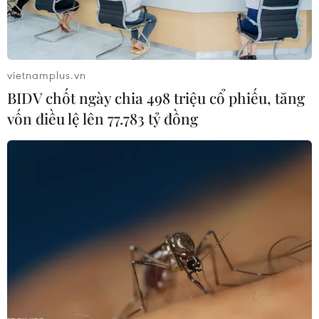
vietnamplus.vn
BIDV chốt ngày chia 498 triệu cổ phiếu, tăng
vốn điều lệ lên 77.783 tỷ đồng
Đợt dịch Ebola mới tại CHDC Congo đã
làm hơn 2.000 người chết
30/08/2019 10:14
Chính phủ Congo xác định đã có hơn 3.000 ca mắc
virus Ebola ở nước này, trong đó hơn 2.000 người đã tử