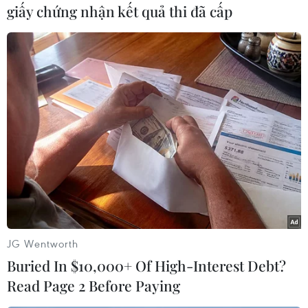
giấy chứng nhận kết quả thi đã cấp
#Bệnh truyền nhiễm
#Paralympic 2020
#Virus Ebola
#Du khách
#Dịch bệnh
Nhật Bản
JG Wentworth
Buried In $10,000+ Of High-Interest Debt?
Read Page 2 Before Paying
Theo dõi VietnamPlus