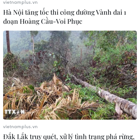
vietnamplus.vn
22/09/2019 23:49
Hà Nội tăng tốc thi công đường Vành đai 1
Đây là lần hiếm hoi WHO lên án một quốc gia, trong
đoạn Hoàng Cầu-Voi Phục
bối cảnh các nước trong khu vực Đông và Trung Phi
đang phải đẩy mạnh đấu tranh với dịch bệnh đã được
coi là “vấn đề khẩn cấp về sức khỏe toàn cầu.”
vietnamplus.vn
Đắk Lắk truy quét, xử lý tình trạng phá rừng,