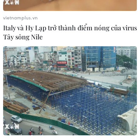
vong, đây là đợt dịch Ebola nghiêm trọng thứ hai được
ghi nhận.
vietnamplus.vn
Italy và Hy Lạp trở thành điểm nóng của virus
Tây sông Nile
WHO chỉ trích Tanzania không minh bạch
thông tin về Ebola