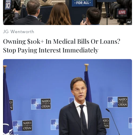
Olympic 2020.
JG Wentworth
Owning $10k+ In Medical Bills Or Loans?
Stop Paying Interest Immediately
(Nguồn: kyodonews.net)
Ngày 27/9, Viện nghiên cứu các dịch bệnh
truyền nhiễm của Nhât Bản thông báo virus
Ebola cùng 4 chủng virus có khả năng gây chết