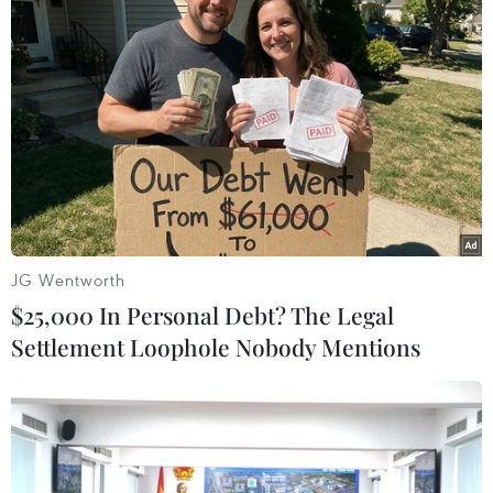
WHO tuyên bố dịch Ebola là vấn đề y tế
khẩn cấp toàn cầu
17/07/2019 23:46
Dịch Ebola ở Cộng hòa Dân chủ Congo hiện là dịch
bệnh gây chết người lớn thứ hai trên thế giới, với ít nhất
1.676 người đã nhiễm virus kể từ ngày 1/8/2018 trong
khi 2.512 đã đổ bệnh.
JG Wentworth
$25,000 In Personal Debt? The Legal
Settlement Loophole Nobody Mentions