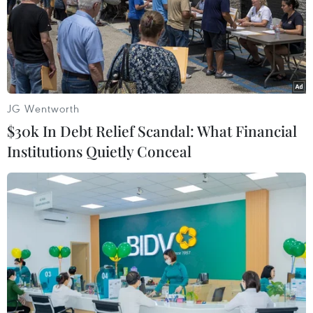
JG Wentworth
$30k In Debt Relief Scandal: What Financial
Institutions Quietly Conceal
Congo: Dịch sởi cướp đi sinh mạng 2.700
người dân trong vòng 7 tháng
18/08/2019 00:37
Tổ chức Y tế thế giới (WHO) cảnh báo dịch sởi tại Cộng
hòa dân chủ Congo đã gây ra số người chết bằng cả
dịch Ebola và tả cộng lại.