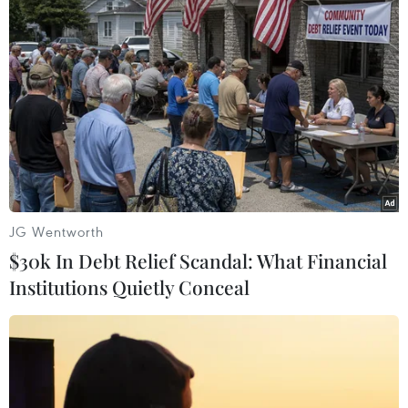
Theo dõi VietnamPlus
JG Wentworth
TIN LIÊN QUAN
$30k In Debt Relief Scandal: What Financial
Institutions Quietly Conceal