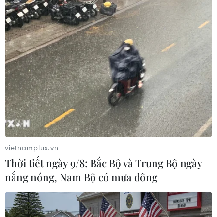
(TTXVN/Vietnam+)
vietnamplus.vn
Thời tiết ngày 9/8: Bắc Bộ và Trung Bộ ngày
nắng nóng, Nam Bộ có mưa dông
#WHO
#Dịch viêm đường hô hấp cấp
#COVID-19
#Vắcxin
#Khẩu trang
Nhật Bản