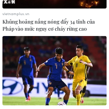
nhiễm COVID-19 trong ngày 13/2, có thêm 116 người tử
vong.
vietnamplus.vn
Khủng hoảng nắng nóng đẩy 34 tỉnh của
Pháp vào mức nguy cơ cháy rừng cao
Mỹ sẵn sàng miễn trừng phạt để giúp
Triều Tiên chống dịch COVID-19