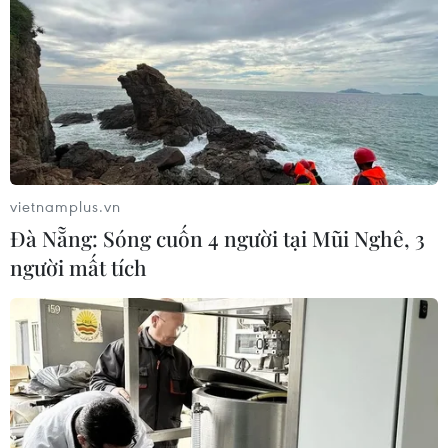
vietnamplus.vn
Đà Nẵng: Sóng cuốn 4 người tại Mũi Nghê, 3
người mất tích