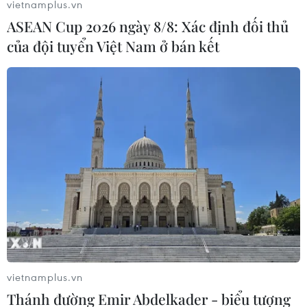
vietnamplus.vn
14/02/2020 00:45
ASEAN Cup 2026 ngày 8/8: Xác định đối thủ
Người phát ngôn Bộ Ngoại giao Mỹ Morgan Ortagus
của đội tuyển Việt Nam ở bán kết
cho biết nước này hoan nghênh các tổ chức viện trợ
trong nước và quốc tế đến giúp Triều Tiên đối phó với
dịch COVID-19.
vietnamplus.vn
Thánh đường Emir Abdelkader - biểu tượng