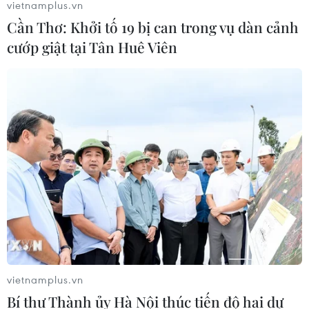
vietnamplus.vn
06/08/2026 22:30
Cần Thơ: Khởi tố 19 bị can trong vụ dàn cảnh
cướp giật tại Tân Huê Viên
Italy và Hy Lạp trở thành điểm nóng
của virus Tây sông Nile
06/08/2026 13:24
WHO ghi nhận tín hiệu tích cực từ
thử nghiệm điều trị Ebola tại Congo
04/08/2026 22:42
Báo động xu hướng gia tăng người
vietnamplus.vn
trẻ mắc ung thư
Bí thư Thành ủy Hà Nội thúc tiến độ hai dự
04/08/2026 14:10