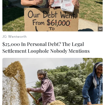
JG Wentworth
$25,000 In Personal Debt? The Legal
Settlement Loophole Nobody Mentions
Nhật Bản xác nhận ca tử vong đầu tiên do
COVID-19
13/02/2020 12:40
Phát biểu trong một cuộc họp báo, Bộ trưởng Y tế Nhật
Bản Katsunobu Kato nêu rõ nạn nhân là một cụ bà 80
tuổi sống ở tỉnh Kanagawa, giáp với thủ đô Tokyo.