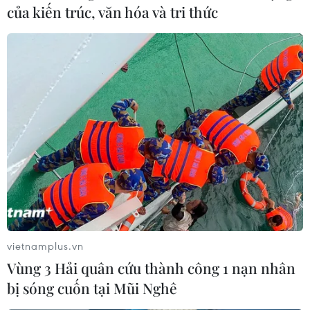
của kiến trúc, văn hóa và tri thức
Tỉnh Hồ Bắc cập nhật số ca nhiễm
COVID-19 trong ngày 13/2
14/02/2020 01:20
Các số liệu cập nhật của Hồ Bắc sáng 14/2 cho biết tỉnh
này ghi nhận thêm 4.823 ca nhiễm mới trong ngày 13/2,
trong đó 116 ca tử vong, chủ yếu liên quan đến các bệnh
nhân "được chẩn đoán lâm sàng."
vietnamplus.vn
Vùng 3 Hải quân cứu thành công 1 nạn nhân
bị sóng cuốn tại Mũi Nghê