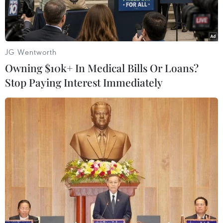
JG Wentworth
Owning $10k+ In Medical Bills Or Loans?
Stop Paying Interest Immediately
Nhân viên y tế chuẩn bị chuyển các bệnh nhân nhiễm dịch viêm
đường hô hấp cấp do virus COVID-19 ở du thuyền Diamond
Princess tại cảng Hokkaido, miền Bắc Nhật Bản ngày
7/2/2020. (Nguồn: Kyodo/TTXVN)
Nội các của Thủ tướng Nhật Bản Shinzo Abe