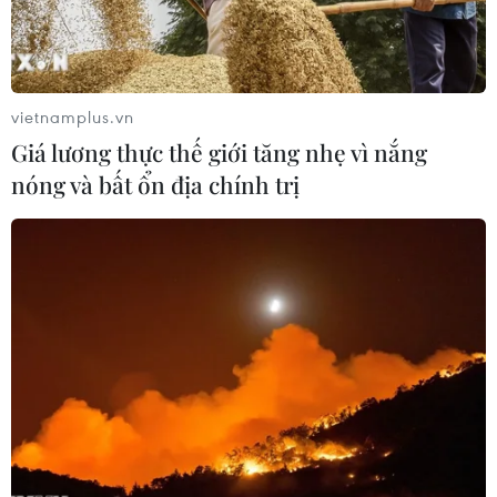
vietnamplus.vn
Giá lương thực thế giới tăng nhẹ vì nắng
nóng và bất ổn địa chính trị
Trung Quốc: Tỉnh Hồ Bắc có thêm
116 người tử vong do dịch COVID-19
14/02/2020 00:20
Tỉnh Hồ Bắc thông báo đã phát hiện thêm 4.823 ca