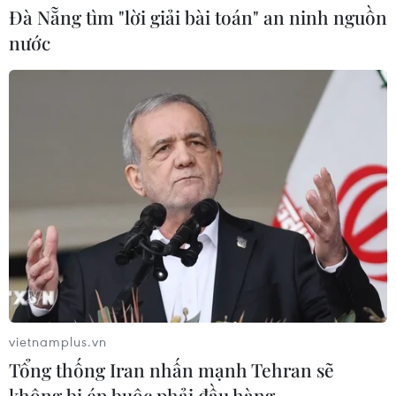
Đà Nẵng tìm "lời giải bài toán" an ninh nguồn
nước
CƠ QUAN CHỦ QUẢN: THÔNG TẤN XÃ VIỆT NAM
Tổng Biên tập: TRẦN TIẾN DUẨN
Phó Tổng Biên tập: NGUYỄN THỊ TÁM, KHÚC THANH
THỦY
Sở hữu trí tuệ
Quy định sử dụng
RSS
Hỗ trợ
Ngôn ngữ
TTXVN
Dịch vụ tin
Quảng cáo
Liên hệ
vietnamplus.vn
Tổng thống Iran nhấn mạnh Tehran sẽ
không bị ép buộc phải đầu hàng