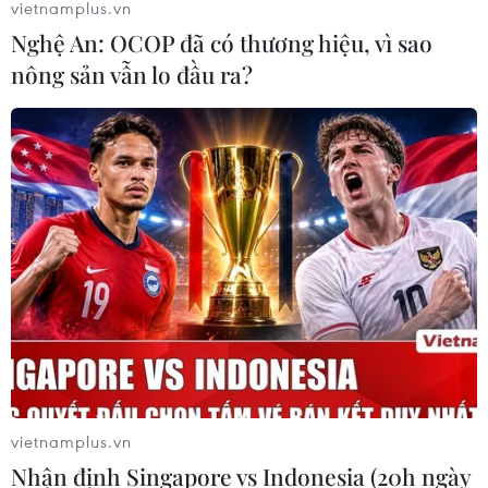
vietnamplus.vn
Nghệ An: OCOP đã có thương hiệu, vì sao
nông sản vẫn lo đầu ra?
vietnamplus.vn
Nhận định Singapore vs Indonesia (20h ngày