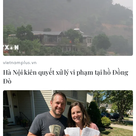
vietnamplus.vn
Hà Nội kiên quyết xử lý vi phạm tại hồ Đồng
Đò
Bridget Jones và người tình trẻ tuổi trong phim mới. (Ảnh từ
phim)
Trong
“Tiểu thư Jones: Suy vì anh,”
Bridget Jones
sau khi trở thành góa phụ ở tuổi ngoài 50 đã bắt
đầu hẹn hò với những chàng trai trẻ tuổi hơn.