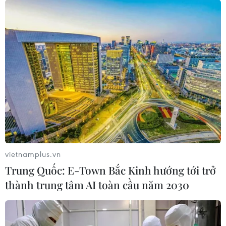
“Đường đua” của đạo diễn
trăm tỷ và phim lịch sử
Điện ảnh Việt năm Ất Tỵ được kỳ
vọng sẽ sôi nổi hơn nhờ sẽ có 3
điểm nhấn: Loạt phim lịch sử
nhân các dịp kỷ niệm, trào lưu
phim kinh dị tiếp tục nở rộ và sự
trở lại của các đạo diễn “trăm tỷ.”
(Vietnam+)
vietnamplus.vn
Trung Quốc: E-Town Bắc Kinh hướng tới trở
thành trung tâm AI toàn cầu năm 2030