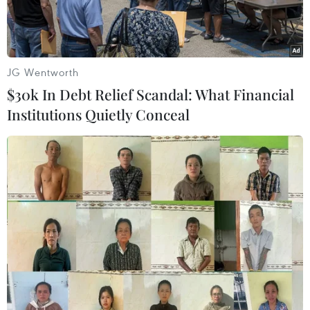
JG Wentworth
$30k In Debt Relief Scandal: What Financial
Institutions Quietly Conceal
Sao gốc Á Kế Huy Quan trong phim hành động sắp chiếu "Yêu
là đau." (Ảnh từ phim)
Sau mùa Tết với loạt phim Việt “phủ sóng,”
phòng vé dự kiến được bổ sung khoảng 17 tác
phẩm nước ngoài mới. Trong quý 1 (tháng Một