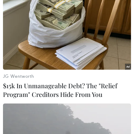
khốc liệt cuối cùng giữa nam chính Eren Yeager
và những đồng đội của anh. Không chỉ là trận
chiến giữa người và những “titan,” câu chuyện
còn xoay quanh chủ đề chiến tranh, lòng trung
thành, sự hy sinh và lý tưởng được tự do.
Tiểu thư Jones: Suy vì anh -
14/2
Tác phẩm nước ngoài nổi bật cho ngày
JG Wentworth
Valentines năm nay là
“Tiểu thư Jones: Suy vì
$15k In Unmanageable Debt? The "Relief
anh”
(Bridget Jones: Mad about the Boy). Đây là
Program" Creditors Hide From You
phần phim thứ 4 trong chuỗi phim hài tình cảm
xoay quanh nhân vật chính Bridget Jones do
Renée Zellweger thủ vai, được nhận xét là một
trong những tựa phim Hollywood được yêu
thích nhất ở thể loại này.