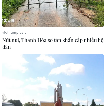
27/07/2026 12:07
Phim về Quan họ Việt Nam chính
thức phát hành toàn cầu
25/07/2026 07:52
vietnamplus.vn
Nứt núi, Thanh Hóa sơ tán khẩn cấp nhiều hộ
dân
FAHASA và Deli ra mắt không
gian sáng tạo văn phòng phẩm, nâng
cao văn hóa đọc
25/07/2026 02:06
Phim mới trên VTV3 'Mùa Hè năm ấy'
đưa khán giả về thời thanh xuân
trong trẻo
24/07/2026 22:40