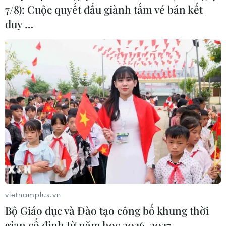
7/8): Cuộc quyết đấu giành tấm vé bán kết
duy …
vietnamplus.vn
Bộ Giáo dục và Đào tạo công bố khung thời
gian cố định từ năm học 2026-2027