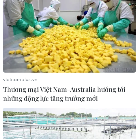
#Attack on Titan
#Mickey 17
#Companion
#Bridget Jones
vietnamplus.vn
Thương mại Việt Nam-Australia hướng tới
những động lực tăng trưởng mới
Theo dõi VietnamPlus