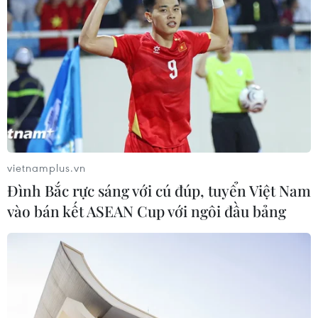
Cảm nhận vẻ đẹp thi ca Tây Ban Nha
thông qua tập thơ của dịch giả Lưu
Vạn Kha
11/06/2026 22:44
Phim truyền hình 'Lửa trắng': Cảnh
báo về những cạm bẫy ma túy trong
giới trẻ
vietnamplus.vn
10/06/2026 12:05
Đình Bắc rực sáng với cú đúp, tuyển Việt Nam
vào bán kết ASEAN Cup với ngôi đầu bảng
“Mỗi nghề một bông hoa” truyền
cảm hứng đọc sách và hướng nghiệp
08/06/2026 13:11