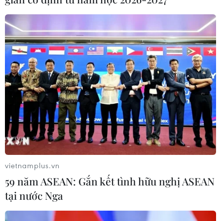
vietnamplus.vn
59 năm ASEAN: Gắn kết tình hữu nghị ASEAN
tại nước Nga