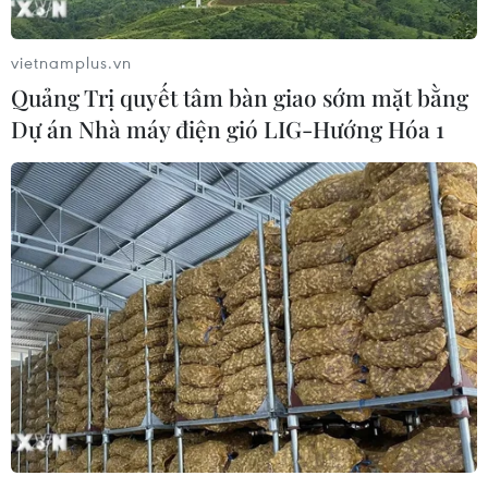
vietnamplus.vn
Quảng Trị quyết tâm bàn giao sớm mặt bằng
Dự án Nhà máy điện gió LIG-Hướng Hóa 1
Yaber tại CES 2025: Tô điểm cho đêm
chiếu phim
07/01/2025 00:48