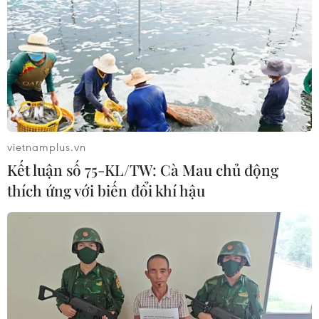
TIN LIÊN QUAN
vietnamplus.vn
Kết luận số 75-KL/TW: Cà Mau chủ động
thích ứng với biến đổi khí hậu
Phim Tết 2025: “Bộ tứ báo thủ” có suất
chiếu khủng so với hai đối thủ
29/01/2025 08:50