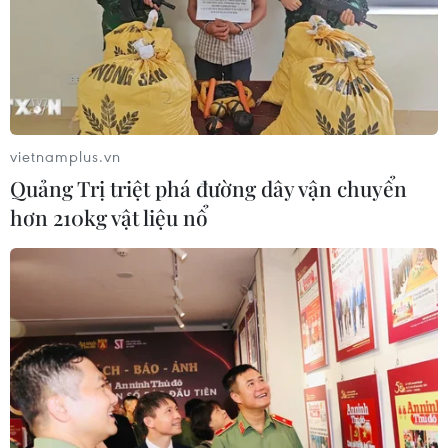
Phim của Trấn Thành đang "bành trướng" thị trường
phim Tết khi có số suất chiếu gấp ba lần so với 2 phim
đối thủ là "Nụ hôn bạc tỷ" (Thu Trang) và "Yêu nhầm
bạn thân" (Nguyễn Quang Dũng-Diệp Thế Vinh).
vietnamplus.vn
Quảng Trị triệt phá đường dây vận chuyển
hơn 210kg vật liệu nổ