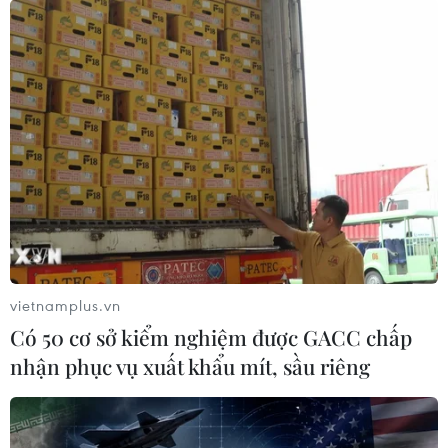
xã hội, “Đấu trí” còn khắc họa hình ảnh người chiến sỹ
công an nhân dân luôn tâm huyết với nghề.
vietnamplus.vn
Có 50 cơ sở kiểm nghiệm được GACC chấp
nhận phục vụ xuất khẩu mít, sầu riêng
Thủ tướng: Ra mắt VTV Cần Thơ là kết quả
và là 'trái ngọt đầu mùa'