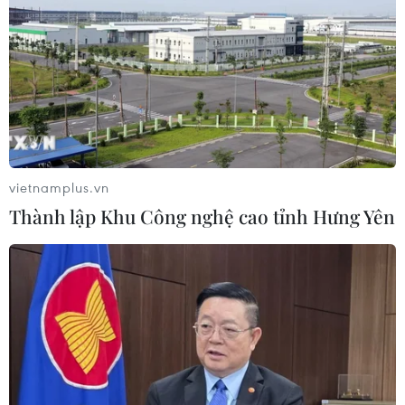
đưa khán giả về thời thanh xuân
trong trẻo
24/07/2026 22:40
Tùng Dương bắt 'trend' giới trẻ, làm
MV 'Nếu cả đời không rực rỡ thì sao?'
09/07/2026 13:07
vietnamplus.vn
Thành lập Khu Công nghệ cao tỉnh Hưng Yên
Tiến sỹ-ca sỹ Nguyễn Khánh Ly: 20
năm bền bỉ để chạm tới 'Khát vọng
tình yêu'
02/07/2026 13:47
Phim mới trên VTV: Cuộc đấu trí âm