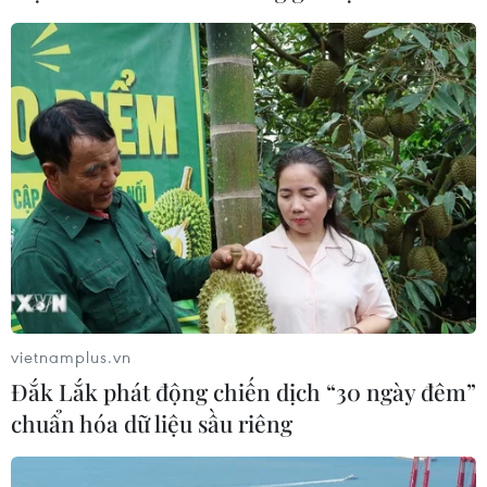
SpaceSpeakers
14/06/2026 10:17
Cảm nhận vẻ đẹp thi ca Tây Ban Nha
thông qua tập thơ của dịch giả Lưu
Vạn Kha
11/06/2026 22:44
Phim truyền hình 'Lửa trắng': Cảnh
báo về những cạm bẫy ma túy trong
giới trẻ
vietnamplus.vn
10/06/2026 12:05
Đắk Lắk phát động chiến dịch “30 ngày đêm”
chuẩn hóa dữ liệu sầu riêng
“Mỗi nghề một bông hoa” truyền
cảm hứng đọc sách và hướng nghiệp