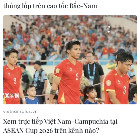
thủng lốp trên cao tốc Bắc-Nam
'Đấu trí': Phim mới trên VTV đề cập đến
vietnamplus.vn
vụ nâng khống giá kit test
Xem trực tiếp Việt Nam-Campuchia tại
04/07/2022 23:21
ASEAN Cup 2026 trên kênh nào?
Không chỉ hấp dẫn khán giả bởi các vấn đề nóng của