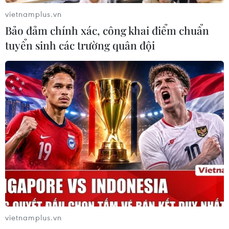
#Tự hào Thể thao Việt Nam
vietnamplus.vn
#gương mặt vàng của thể thao
#Vạn Xuân
Bảo đảm chính xác, công khai điểm chuẩn
#Tết nghĩa là hy vọng
tuyển sinh các trường quân đội
Theo dõi VietnamPlus
TIN LIÊN QUAN
vietnamplus.vn