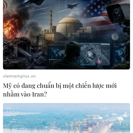
13/10/2022 10:26
Thủ tướng chỉ đạo VTV Cần Thơ phải nhanh chóng trở
thành một bộ phận gắn kết quan trọng, đồng hành cùng
các cấp, các ngành, nhân dân, nhất là tại 13 tỉnh, thành
phố khu vực...
vietnamplus.vn
Mỹ có đang chuẩn bị một chiến lược mới
nhằm vào Iran?