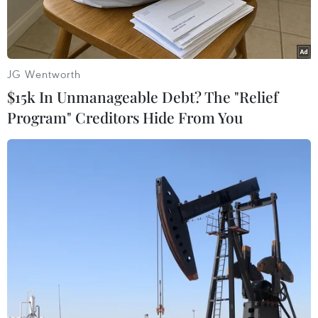
đem tới cho khán giả nhiều chương trình hấp dẫn
trên VTV hòa kênh trong đêm Giao thừa, tối 21/1
tới.
JG Wentworth
$15k In Unmanageable Debt? The "Relief
Program" Creditors Hide From You
Một cảnh trong "Gặp nhau cuối năm xuân Quý Mão-Táo quân
2023." (Ảnh: CTV/Vietnam+)