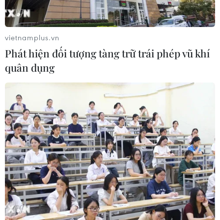
Thành phố Hồ Chí Minh./.
(TTXVN/Vietnam+)
vietnamplus.vn
Phát hiện đối tượng tàng trữ trái phép vũ khí
quân dụng
#VTV
#Quý Mão 2023
#đêm Giao thừa