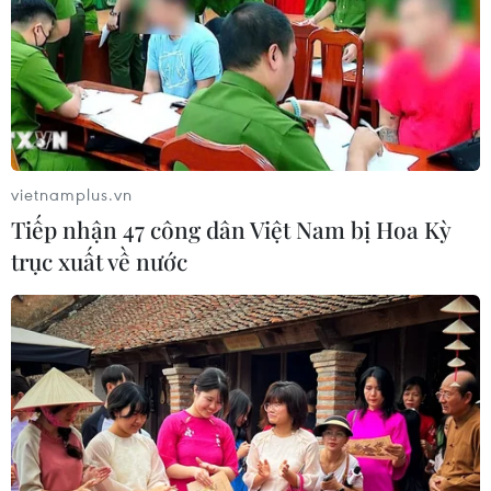
(Vietnam+)
vietnamplus.vn
Tiếp nhận 47 công dân Việt Nam bị Hoa Kỳ
trục xuất về nước
#Canxi
#Tim mạch
#Loãng xương
#Thực phẩm