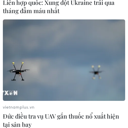
Liên hợp quốc: Xung đột Ukraine trải qua
người lớn tuổi. Thiếu canxi có thể gây ra nhiều
tháng đẫm máu nhất
vấn đề khác nhau như loãng xương, loét dạ
dày,...
Bên cạnh đó, canxi còn giúp tim co bóp tốt hơn,
giúp cơ thể khỏe khoắn cả ngày dài mà không
mệt mỏi hoặc vã mồ hôi; tăng cường hệ miễn
dịch, kháng vi khuẩn xâm nhập gây bệnh.
vietnamplus.vn
Đức điều tra vụ UAV gắn thuốc nổ xuất hiện
tại sân bay