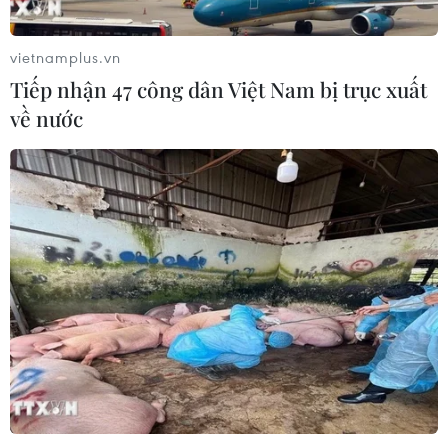
vietnamplus.vn
Tiếp nhận 47 công dân Việt Nam bị trục xuất
về nước
Những nguyên nhân nào gây ra hội chứng
mất trí nhớ?
23/01/2024 02:10
Dấu hiệu nhận biết chung của chứng mất trí nhớ là
người bệnh không có khả năng ghi nhớ những ký ức
mới hoặc mất hoàn toàn ký ức, nhưng mỗi dạng mất trí
nhớ sẽ có biểu hiện khác nhau.