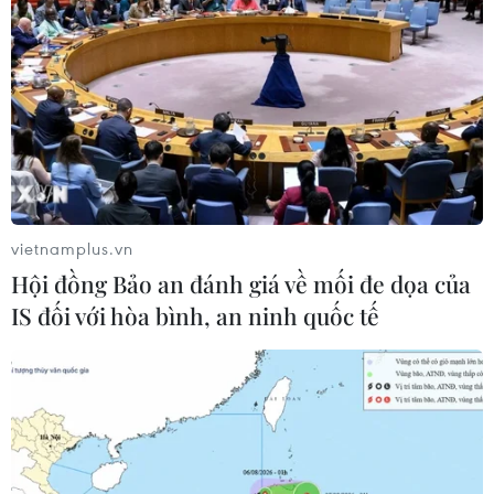
trong 100g tôm đồng và 3.520mg canxi trong
100g cua biển.
Ngoài ra, cá hồi, cá mòi, cá ngừ cũng cung cấp
hàm lượng canxi rất cao.
vietnamplus.vn
Hội đồng Bảo an đánh giá về mối đe dọa của
IS đối với hòa bình, an ninh quốc tế
(Nguồn: Getty images)