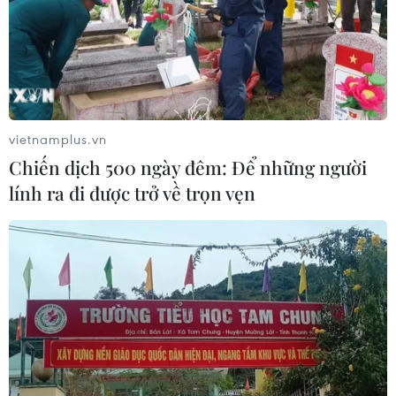
vietnamplus.vn
Chiến dịch 500 ngày đêm: Để những người
lính ra đi được trở về trọn vẹn