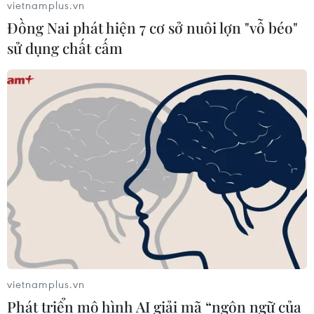
vietnamplus.vn
Đồng Nai phát hiện 7 cơ sở nuôi lợn "vỗ béo"
sử dụng chất cấm
Hướng dẫn chế độ dinh dưỡng cân bằng
cho người lớn tuổi
29/12/2023 08:50
Càng lớn tuổi, cơ thể cha mẹ càng dễ bị tổn thương do
mất dần khối cơ và suy giảm khả năng miễn dịch.
vietnamplus.vn
Phát triển mô hình AI giải mã “ngôn ngữ của