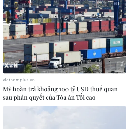
vietnamplus.vn
(Nguồn: Getty images)
Mỹ hoàn trả khoảng 100 tỷ USD thuế quan
Nếu bạn có mong muốn bổ sung canxi thông
sau phán quyết của Tòa án Tối cao
qua các loại thực phẩm chức năng chứa canxi,
hãy chọn lọc các sản phẩm được chứng nhận, có
nguồn gốc rõ ràng để đảm bảo hiệu quả.