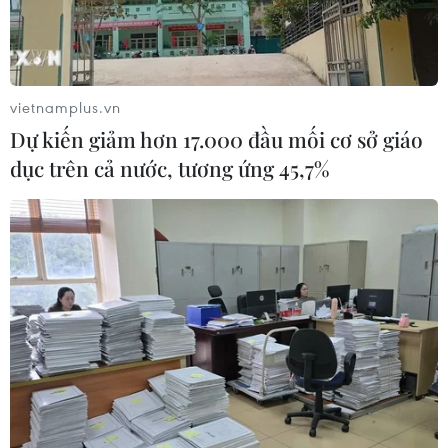
vietnamplus.vn
Dự kiến giảm hơn 17.000 đầu mối cơ sở giáo
dục trên cả nước, tương ứng 45,7%
TIN CÙNG CHUYÊN MỤC
WHO ghi nhận tín hiệu tích cực từ
thử nghiệm điều trị Ebola tại Congo
04/08/2026 22:42
Báo động xu hướng gia tăng người
trẻ mắc ung thư