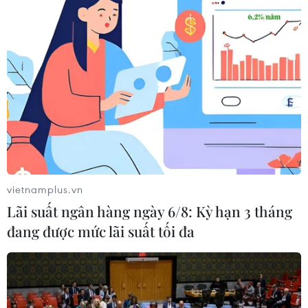
chứa khoảng 300mg canxi sẽ giúp bạn không
phải lo lắng thiếu canxi nên ăn gì.
Bạn nên uống sữa sau bữa ăn và tránh uống
cùng với các loại thực phẩm như cà chua, cải
xoong, cải bắp và củ cải.
Ngoài ra, bạn không nên chỉ dùng sữa mà nên
kết hợp sữa với các nguồn canxi khác để đảm
bảo cung cấp đủ lượng dưỡng chất cần thiết.
vietnamplus.vn
Hải sản
Lãi suất ngân hàng ngày 6/8: Kỳ hạn 3 tháng
Cá hồi, cá trích, cá mòi, tôm, sò điệp, cua,... là
đang được mức lãi suất tối đa
những nguồn thực phẩm vô cùng dồi dào canxi.
Bạn nên chọn tôm, cua để có được lượng canxi
tốt nhất. Ước tính có khoảng 1.120mg canxi