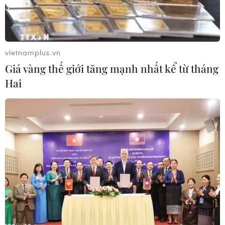
vietnamplus.vn
Giá vàng thế giới tăng mạnh nhất kể từ tháng
Hai
(Nguồn: Getty images)
Canxi là một khoáng chất thiết yếu cho sự phát
triển và duy trì sức khỏe. Việc thiếu canxi có thể
dẫn đến các vấn đề về xương, răng, cơ bắp,
thần kinh và tim mạch.
Tuy nhiên, không phải ai cũng biết thiếu canxi
nên ăn gì và cách bổ sung đầy đủ cho cơ thể.