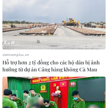
Việc tìm hiểu kỹ trước khi sử dụng các sản
phẩm và luôn tuân thủ liều lượng được khuyến
cáo vô cùng quan trọng bởi nếu bổ sung canxi
không đúng cách có thể dẫn đến quá liều canxi,
gây ra một số vấn đề cho sức khỏe như khó thở,
buồn nôn, tiểu đêm, táo bón./.
Hướng dẫn chế độ dinh
vietnamplus.vn
dưỡng cân bằng cho người
Hỗ trợ hơn 2 tỷ đồng cho các hộ dân bị ảnh
lớn tuổi
hưởng từ dự án Cảng hàng không Cà Mau
Càng lớn tuổi, cơ thể cha mẹ
càng dễ bị tổn thương do mất
dần khối cơ và suy giảm khả
năng miễn dịch.