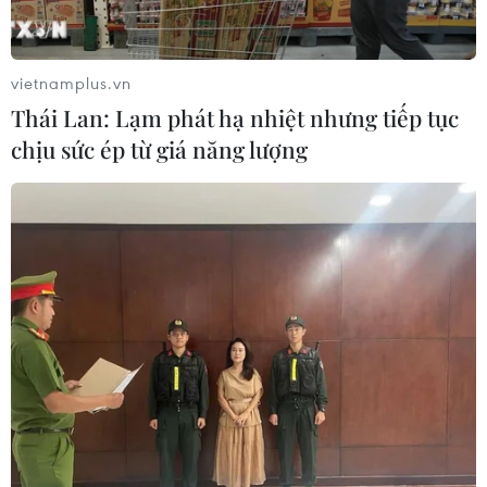
vietnamplus.vn
Thái Lan: Lạm phát hạ nhiệt nhưng tiếp tục
chịu sức ép từ giá năng lượng
(Nguồn: Getty images)
Các nguồn bổ sung khác
Ngoài các nguồn canxi từ thực phẩm, bạn có thể
bổ sung canxi thông qua các sản phẩm thực
phẩm chức năng, viên uống canxi, siro,.... Tuy
nhiên, bạn cần tham khảo ý kiến của bác sĩ
trước khi sử dụng các sản phẩm loại này.