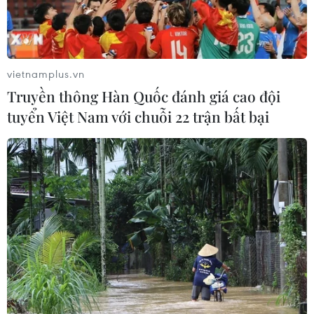
vietnamplus.vn
Truyền thông Hàn Quốc đánh giá cao đội
tuyển Việt Nam với chuỗi 22 trận bất bại
Olympic Tokyo: Vận động viên cử tạ
Uganda mất tích khi đến Nhật Bản
16/07/2021 09:36
Thông báo của thành phố Izumisano cho biết, vận động
viên cử tạ 20 tuổi đã không xuất hiện vào buổi trưa để
thực hiện xét nghiệm COVID-19 hàng ngày cũng như
không ở trong phòng khách sạn.