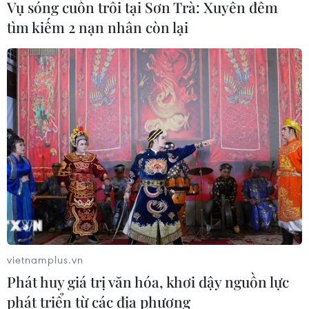
Vụ sóng cuốn trôi tại Sơn Trà: Xuyên đêm
tìm kiếm 2 nạn nhân còn lại
TIN CÙNG CHUYÊN MỤC
Cộng hòa Dân chủ Congo ghi nhận
hơn 300 trẻ em tử vong do Ebola
08/08/2026 15:21
Ớt nhập khẩu từ Mexico khiến hàng
trăm người tiêu dùng Mỹ nhiễm
khuẩn Salmonella
07/08/2026 00:43
vietnamplus.vn
Phát huy giá trị văn hóa, khơi dậy nguồn lực
Nước thải từ máy bay có thể giúp
phát triển từ các địa phương