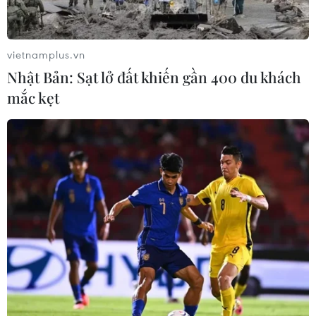
vietnamplus.vn
Nhật Bản: Sạt lở đất khiến gần 400 du khách
mắc kẹt