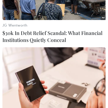
JG Wentworth
$30k In Debt Relief Scandal: What Financial
Institutions Quietly Conceal
Tuyển thủ Ondrej Perusic (phải) trong một trận đấu bóng.
(Nguồn: indiatoday.in)
Ngày 19/7, đoàn thể thao Séc tham dự Olympic
Tokyo 2020 cho biết tuyển thủ bóng chuyền bãi
biển người Séc Ondrej Perusic đã có kết quả xét
nghiệm dương tính với virus SARS-CoV-2.