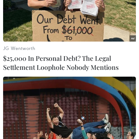
Nhật Bản sẽ phạt nặng các vận động viên
vi phạm quy định phòng dịch
16/07/2021 03:54
JG Wentworth
Nhật Bản đã yêu cầu Ban tổ chức Olympic Tokyo xác
$25,000 In Personal Debt? The Legal
định các cá nhân không tuân thủ các quy định đi lại áp
Settlement Loophole Nobody Mentions
dụng đối với những người nhập cảnh vào Nhật Bản để
tham dự Olympic và phạt các đối tượng này.