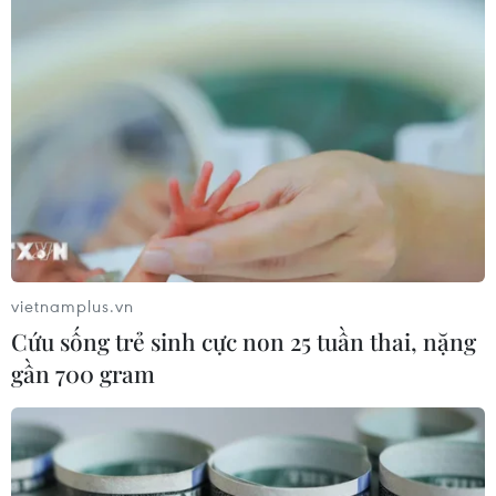
Thủ quân Nhật Bản chia sẻ cảm xúc nếu
thi đấu không có khán giả
19/07/2021 01:46
Thủ quân của đội tuyển bóng đá nam của Nhật Bản dự
Olympic Tokyo 2020 - trung vệ Maya Yoshida mới đây
đã chia sẻ suy nghĩ của anh về việc phải thi đấu trong
sân vận động không có khán giả.
vietnamplus.vn
Cứu sống trẻ sinh cực non 25 tuần thai, nặng
gần 700 gram