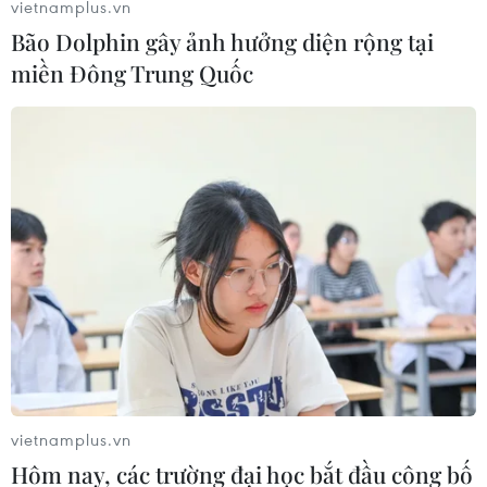
vietnamplus.vn
tham gia khác và người dân Nhật Bản.
Bão Dolphin gây ảnh hưởng diện rộng tại
miền Đông Trung Quốc
Nhật Bản bắt đầu điều tiết giao thông quy
vietnamplus.vn
mô lớn phục vụ Olympic
Hôm nay, các trường đại học bắt đầu công bố
19/07/2021 01:30