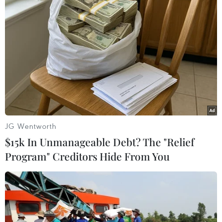
JG Wentworth
$15k In Unmanageable Debt? The "Relief
#xét nghiệm dương tính
#COVID-19
#đoàn thể thao
Program" Creditors Hide From You
#đội tuyển bóng đá
#vận động viên
Nam Phi
Nhật Bản
Séc