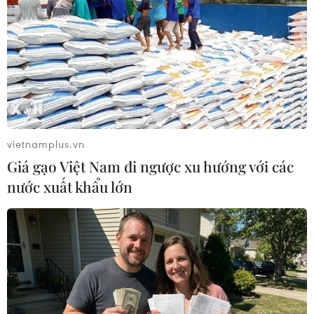
Theo dõi VietnamPlus
TIN LIÊN QUAN
vietnamplus.vn
Giá gạo Việt Nam đi ngược xu hướng với các
nước xuất khẩu lớn