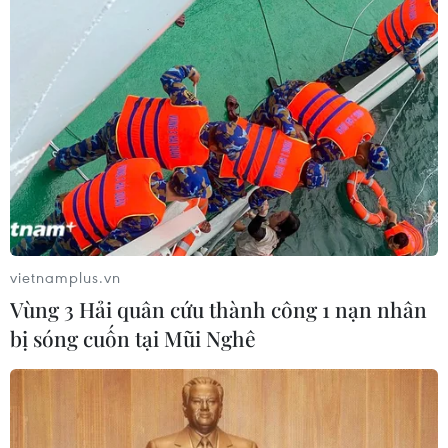
04/08/2026 14:10
Mỹ ghi nhận ca tử vong đầu tiên
trong mùa dịch cyclosporiasis
04/08/2026 07:11
Phát hiện mới về quá trình lão hóa
của con người
vietnamplus.vn
02/08/2026 13:31
Vùng 3 Hải quân cứu thành công 1 nạn nhân
bị sóng cuốn tại Mũi Nghê
Sâm Ngọc Linh: Báu vật trong tay,
bao giờ "hóa rồng"?
02/08/2026 11:38