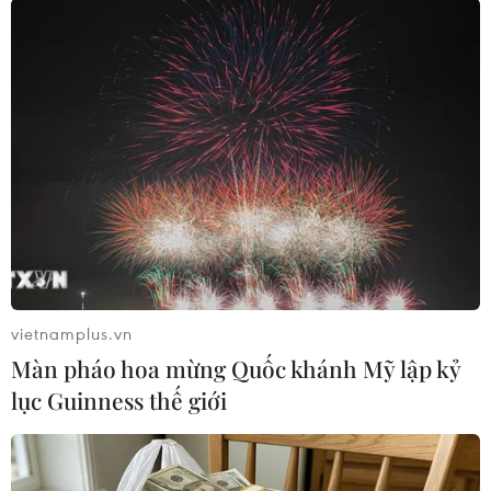
trải qua cuộc kiểm tra sức khỏe dưới sự giám
sát của các chuyên gia và được cơ quan quản lý
môn thể thao của họ chấp thuận.
Chính phủ Nhật Bản và ủy ban tổ chức đã quyết
định cho phép các vận động viên tham gia nếu
họ có kết quả xét nghiệm PCR âm tính 6 giờ
trước khi thi đấu.
Ngày 19/7, phát biểu với báo giới, người phát
ngôn Ủy ban Tổ chức Olympic Tokyo 2020, ông
Masa Takaya khẳng định Làng vận động viên ở
vietnamplus.vn
thủ đô Tokyo vẫn là nơi an toàn và đây là những
Màn pháo hoa mừng Quốc khánh Mỹ lập kỷ
trường hợp thiểu số./.
lục Guinness thế giới
(TTXVN/Vietnam+)