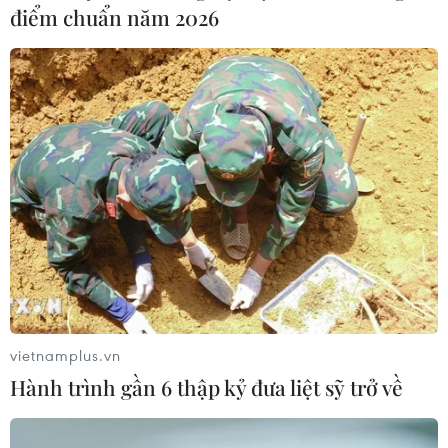
điểm chuẩn năm 2026
Nhật Bản bắt đầu triển khai điều tiết giao thông quy mô
lớn tại Tokyo và một số tỉnh lân cận từ sáng 19/7, nhằm
đảm bảo quá trình di chuyển thuận lợi cho các vận
động viên tham dự đại hội thể thao.
vietnamplus.vn
Hành trình gần 6 thập kỷ đưa liệt sỹ trở về