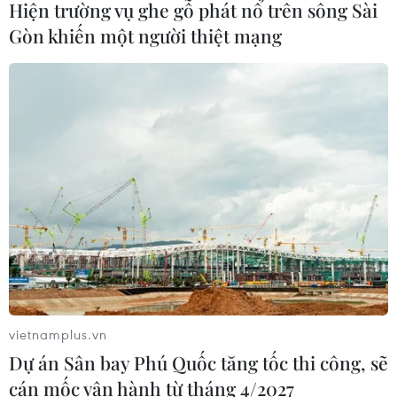
Hiện trường vụ ghe gỗ phát nổ trên sông Sài
19/07/2026 07:17
Gòn khiến một người thiệt mạng
Phía Nam châu Phi tăng cường phối
hợp ngăn chặn dịch Ebola
19/07/2026 01:03
Điều gì tạo nên niềm tin khi lựa chọn
dinh dưỡng đầu đời cho trẻ?
18/07/2026 01:00
vietnamplus.vn
Phân bổ ngân sách chăm sóc sức
Dự án Sân bay Phú Quốc tăng tốc thi công, sẽ
khỏe và dân số: Ưu tiên các địa bàn
cán mốc vận hành từ tháng 4/2027
khó khăn