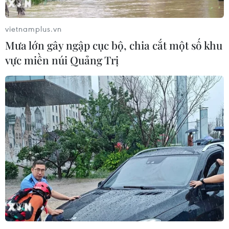
vietnamplus.vn
Mưa lớn gây ngập cục bộ, chia cắt một số khu
vực miền núi Quảng Trị
Olympic Tokyo 2020: Chủ tịch IOC khẳng
định thế vận hội an toàn
17/07/2021 15:16
Chủ tịch Ủy ban Olympic quốc tế Bach khẳng định các
trường hợp dương tính đã được cách ly ngay lập tức và
"họ sẽ không gây ra bất kỳ rủi ro" nào cho những người