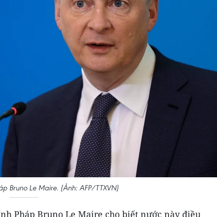
háp Bruno Le Maire. (Ảnh: AFP/TTXVN)
hính Pháp Bruno Le Maire cho biết nước này điều