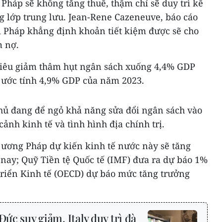
Pháp sẽ không tăng thuế, thậm chí sẽ duy trì kế
g lớp trung lưu. Jean-Rene Cazeneuve, báo cáo
i Pháp khẳng định khoản tiết kiệm được sẽ cho
m nợ.
tiêu giảm thâm hụt ngân sách xuống 4,4% GDP
 ước tính 4,9% GDP của năm 2023.
hủ đang để ngỏ khả năng sửa đổi ngân sách vào
ảnh kinh tế và tình hình địa chính trị.
ương Pháp dự kiến kinh tế nước này sẽ tăng
nay; Quỹ Tiền tệ Quốc tế (IMF) đưa ra dự báo 1%
triển Kinh tế (OECD) dự báo mức tăng trưởng
Đức suy giảm, Italy duy trì đà