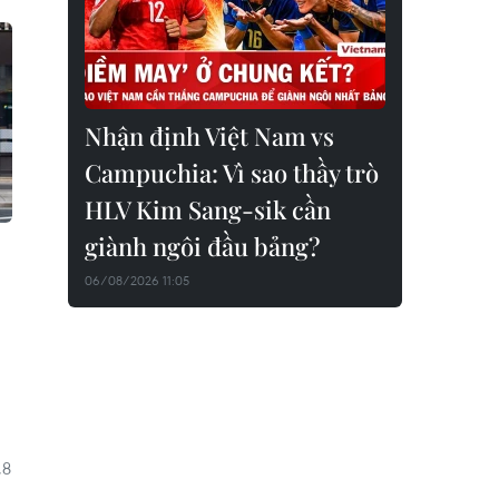
Nhận định Việt Nam vs
Campuchia: Vì sao thầy trò
HLV Kim Sang-sik cần
giành ngôi đầu bảng?
06/08/2026 11:05
,8