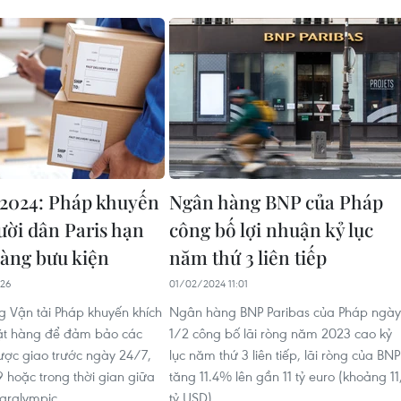
2024: Pháp khuyến
Ngân hàng BNP của Pháp
ười dân Paris hạn
công bố lợi nhuận kỷ lục
hàng bưu kiện
năm thứ 3 liên tiếp
:26
01/02/2024 11:01
g Vận tải Pháp khuyến khích
Ngân hàng BNP Paribas của Pháp ngày
ặt hàng để đảm bảo các
1/2 công bố lãi ròng năm 2023 cao kỷ
ợc giao trước ngày 24/7,
lục năm thứ 3 liên tiếp, lãi ròng của BNP
 hoặc trong thời gian giữa
tăng 11.4% lên gần 11 tỷ euro (khoảng 11
aralympic.
tỷ USD).