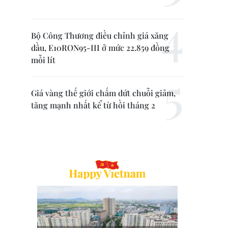
Bộ Công Thương điều chỉnh giá xăng
dầu, E10RON95-III ở mức 22.859 đồng
mỗi lít
Giá vàng thế giới chấm dứt chuỗi giảm,
tăng mạnh nhất kể từ hồi tháng 2