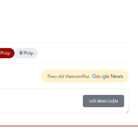
 Pháp
Pháp
Theo dõi VietnamPlus
GỬI BÌNH LUẬN