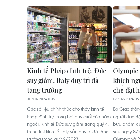
Kinh tế Pháp đình trệ, Đức
Olympic 
suy giảm, Italy duy trì đà
khích ng
tăng trưởng
chế đặt 
30/01/2024 11:39
06/02/2024 06
Các số liệu chính thức cho thấy kinh tế
Bộ Giao thôn
Pháp đình trệ trong hai quý cuối của năm
người dân đ
ngoái, kinh tế Đức suy giảm trong quý 4,
bưu phẩm đư
trong khi kinh tế Italy vẫn duy trì đà tăng
sau ngày 8/9
trưởng trong quý 4/2023.
Olympic và P