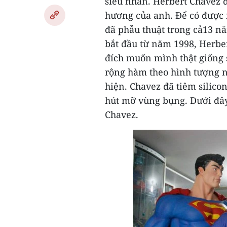
siêu nhân.
Herbert Chavez đ
hương của anh.
Để có được 
đã phẫu thuật trong cả13 n
bắt đầu từ năm 1998,
Herber
đích muốn mình thật giống 
rộng hàm theo hình tượng n
hiện.
Chavez đã tiêm silico
hút mỡ vùng bụng.
Dưới đây
Chavez.