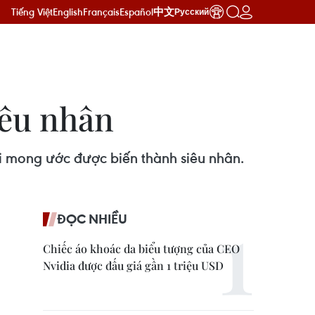
Tiếng Việt
English
Français
Español
中文
Русский
iêu nhân
i mong ước được biến thành siêu nhân.
ĐỌC NHIỀU
Chiếc áo khoác da biểu tượng của CEO
Nvidia được đấu giá gần 1 triệu USD