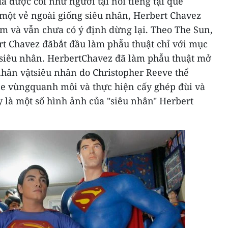
ã được coi như người tại nổi tiếng tại quê
một vẻ ngoài giống siêu nhân, Herbert Chavez
ăm và vẫn chưa có ý định dừng lại.
Theo
The Sun,
t Chavez đãbắt đầu làm phẫu thuật chỉ với mục
siêu nhân. HerbertChavez
đã làm phẫu thuật mở
hân vậtsiêu nhân do Christopher Reeve thể
ne vùngquanh môi và thực hiện cấy ghép đùi và
 là một số hình ảnh của "siêu nhân" Herbert