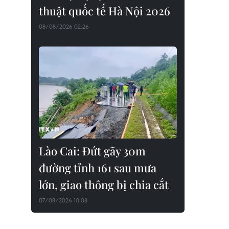
thuật quốc tế Hà Nội 2026
08/08/2026 02:26
Lào Cai: Đứt gãy 30m
đường tỉnh 161 sau mưa
lớn, giao thông bị chia cắt
07/08/2026 10:08