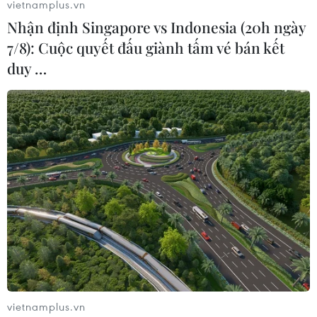
vietnamplus.vn
Nhận định Singapore vs Indonesia (20h ngày
7/8): Cuộc quyết đấu giành tấm vé bán kết
duy …
Tài tử Brad Pitt tái xuất màn ảnh rộng với
vai lính chiến lịch sử
11/09/2014 08:03
Cuối tháng Mười tới, tài tử Brad Pitt sẽ tái xuất màn ảnh
rộng với vai lính chiến đầy mạnh mẽ và gai góc trong
Thế chiến 2 qua bộ phim “Fury” do David Ayer viết kịch
bản gốc và đạo diễn.
vietnamplus.vn