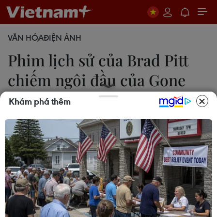
VĂN HÓA
ĐIỆN ẢNH
Phim lịch sử của Brad Pitt
chiếm ngôi đầu của Gone
Girl
Khám phá thêm
Quốc Thịnh
20/10/2014 02:52
Sau hai tuần ở yên trên ngôi đầu bảng xếp hạng
doanh thu phòng vé Bắc Mỹ, "Gone Girl" đã bị cỗ
xe tăng "Fury" với sự tham gia của tài tử Brad Pitt
đẩy xuống vị trí thứ hai.