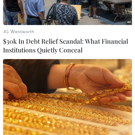
JG Wentworth
$30k In Debt Relief Scandal: What Financial
Institutions Quietly Conceal
Phim Fury với sự diễn xuất của tài tử Brad Pitt. (Ảnh:
theguardian.com)
Sau hai tuần ở yên trên ngôi đầu bảng xếp hạng
doanh thu phòng vé Bắc Mỹ,
"Gone Girl"
đã bị cỗ
xe tăng
"Fury"
đẩy xuống vị trí thứ hai.
Với Brad Pitt thủ vai chính, bộ phim về đề tài