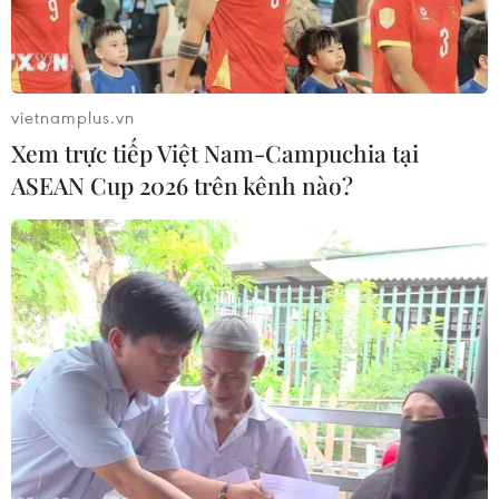
Theo dõi VietnamPlus
vietnamplus.vn
Xem trực tiếp Việt Nam-Campuchia tại
ASEAN Cup 2026 trên kênh nào?
TIN LIÊN QUAN