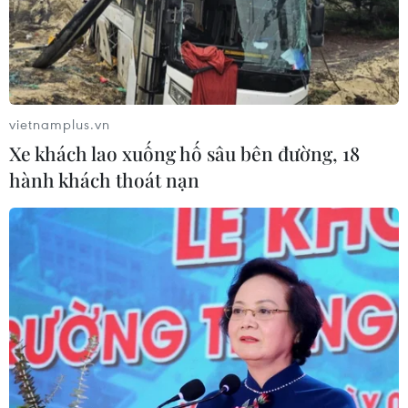
30/06/2026 04:24
Nếu không được hỗ trợ đúng cách,
điện ảnh Việt có thể bị khán giả quay
lưng
vietnamplus.vn
29/06/2026 12:00
Xe khách lao xuống hố sâu bên đường, 18
hành khách thoát nạn
Tác phẩm về "Vua nhạc Pop" lập kỷ
lục doanh thu trong dòng phim tiểu
sử
29/06/2026 06:19
Dàn sao quốc tế hội tụ, dự khai mạc
Liên hoan phim Châu Á Đà Nẵng lần
thứ 4
28/06/2026 15:06