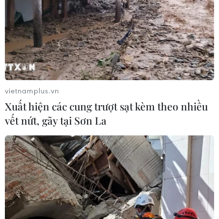
vietnamplus.vn
Xuất hiện các cung trượt sạt kèm theo nhiều
vết nứt, gãy tại Sơn La