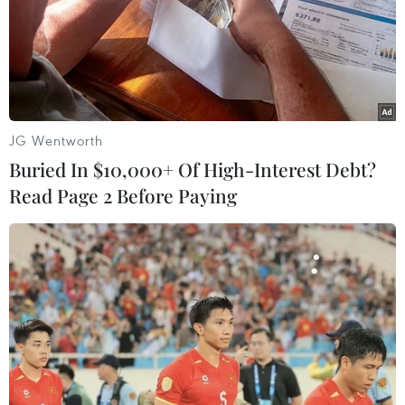
JG Wentworth
Buried In $10,000+ Of High-Interest Debt?
Read Page 2 Before Paying
#Brad Pitt
#Doanh thu
#Phòng vé Bắc Mỹ
#20th Century Fox
#Gone Girl
#Fury
#Quân Đồng Minh
#Quán quân
Đức
Việt Nam