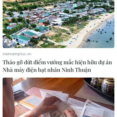
3. The Book of Life (2014) 17 triệu USD
4.Alexander and the Terrible, Horrible, No Good,
Very Bad Day (2014) 12,04 triệu USD
5.The Best of Me (2014) 10,2 triệu USD
6.Dracula Untold * (2014) 9,89 triệu USD
7.The Judge (2014) 7,94 triệu USD
8.Annabelle * (2014) 7,93 triệu USD
vietnamplus.vn
9.The Equalizer * (2014) 5,45 triệu USD
Tháo gỡ dứt điểm vướng mắc hiện hữu dự án
10.The Maze Runner * (2014) 4,5 triệu USD
Nhà máy điện hạt nhân Ninh Thuận
* Đã chiếu tại Việt Nam
** Sắp chiếu tại Việt Nam
(Vietnam+)