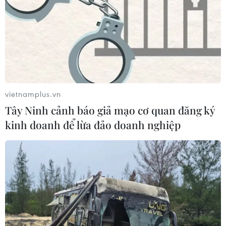
03/07/2026 00:12
Cục Điện ảnh nói gì về phim "Chiếc
kén" có Trương Ngọc Ánh
02/07/2026 01:53
vietnamplus.vn
Tây Ninh cảnh báo giả mạo cơ quan đăng ký
"Điểm neo" cho điện ảnh trước "cuộc
kinh doanh để lừa đảo doanh nghiệp
xâm lăng" của trí tuệ nhân tạo
01/07/2026 02:09
Viên đạn cuối cùng: Chuyện về tấm
HCV Olympic đầu tiên của thể thao
Việt Nam