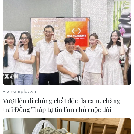
Chỉ huy Quân sự tỉnh, Trưởng Tiểu ban truy vết COVID-19 tỉnh
Phú Yên, kiểm tra công tác phòng chống dịch tại cảng cá Phú
Lạc. (Ảnh: Phạm Cường/TTXVN)
vietnamplus.vn
Vượt lên di chứng chất độc da cam, chàng
trai Đồng Tháp tự tin làm chủ cuộc đời
Lao động vào cảng cá Phú Lạc phải xuất trình giấy xét nghiệm
âm tính. (Ảnh: Phạm Cường/TTXVN)