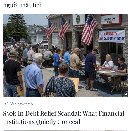
người mất tích
Thành viên Tổ phòng chống dịch Đồn biên phòng Hòa Hiệp
Nam kiểm tra tàu cá PY94544TS do ông Đặng Văn Cường làm
thuyền trưởng. (Ảnh: Phạm Cường/TTXVN)
JG Wentworth
$30k In Debt Relief Scandal: What Financial
Institutions Quietly Conceal
Đại tá Nguyễn Thanh Tùng (thứ 3 từ trái), Phó Chỉ huy trưởng Bộ