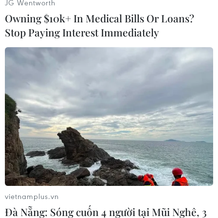
JG Wentworth
Owning $10k+ In Medical Bills Or Loans?
Stop Paying Interest Immediately
Lao động vào cảng phải xuất trình giấy xét nghiệm âm tính.
(Ảnh: Phạm Cường/TTXVN)
vietnamplus.vn
Đà Nẵng: Sóng cuốn 4 người tại Mũi Nghê, 3