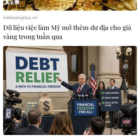
vietnamplus.vn
Dữ liệu việc làm Mỹ mở thêm dư địa cho giá
vàng trong tuần qua
Lực lượng Bộ đội biên phòng đo thân nhiệt cho lao động vào
cảng. (Ảnh: Phạm Cường/TTXVN)