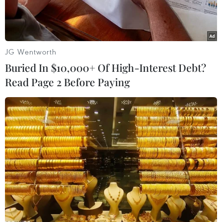
JG Wentworth
Buried In $10,000+ Of High-Interest Debt?
Read Page 2 Before Paying
Các lái xe tải được yêu cầu đo thân nhiệt, làm thủ tục trước khi
vào cảng Phú Lạc theo thức tự. (Ảnh: Phạm Cường/TTXVN)