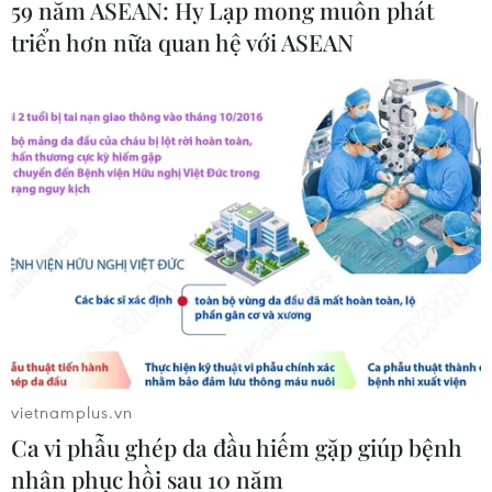
59 năm ASEAN: Hy Lạp mong muốn phát
tế tăng tốc chuyển đổi số toàn diện
triển hơn nữa quan hệ với ASEAN
04/08/2026 08:08
Bộ Y tế ban hành Kế hoạch dự phòng
thương tích giai đoạn 2026-2030
04/08/2026 07:41
Hệ thống y tế đa cực, đưa y tế đến
gần dân
04/08/2026 04:55
vietnamplus.vn
Ca vi phẫu ghép da đầu hiếm gặp giúp bệnh
Bộ Y tế đề xuất 8 nhóm chính sách
trong sửa đổi Luật hiến, ghép mô,
nhân phục hồi sau 10 năm