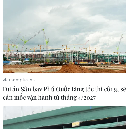
học gia đình
03/08/2026 07:04
Siết giám định, kiểm soát chặt chi
phí khám chữa bệnh bảo hiểm y tế
02/08/2026 10:10
Điều trị hiệu quả ca ung thư phổi
mang đồng thời hai đột biến gen
vietnamplus.vn
hiếm gặp
Dự án Sân bay Phú Quốc tăng tốc thi công, sẽ
02/08/2026 05:58
cán mốc vận hành từ tháng 4/2027
Giao chỉ tiêu bao phủ bảo hiểm y tế
toàn quốc đạt 100% vào năm 2030
02/08/2026 04:54