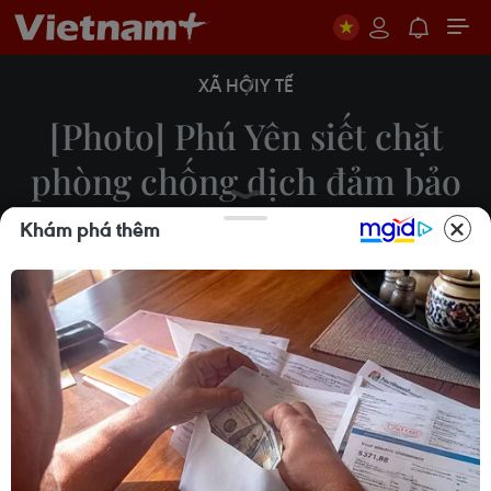
XÃ HỘI
Y TẾ
[Photo] Phú Yên siết chặt
phòng chống dịch đảm bảo
an toàn tại cảng cá
Khám phá thêm
26/07/2021 04:00
Tỉnh Phú Yên đã triển khai nhiều biện pháp, điều
tiết tàu cá ra vào cảng, quản lý chặt lao động
phòng chống dịch, duy trì hoạt động an toàn tại
các cảng cá.