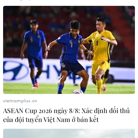
tạng
03/08/2026 14:44
Quảng Ninh chấm dứt cơ sở giết mổ
động vật không đủ điều kiện trước
31/10
03/08/2026 11:31
Bệnh viện hạng đặc biệt cơ sở Ninh
Bình khẳng định "cánh tay nối dài"
hiệu quả
vietnamplus.vn
03/08/2026 07:15
ASEAN Cup 2026 ngày 8/8: Xác định đối thủ
của đội tuyển Việt Nam ở bán kết
Bộ Y tế: Đề xuất quỹ Bảo hiểm y tế
thanh toán chi phí khám chữa bệnh y