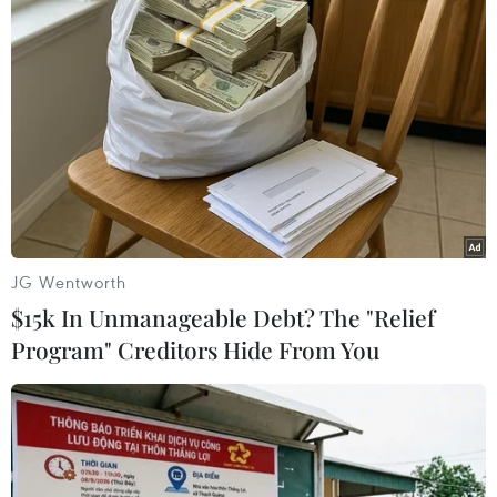
(TTXVN/Vietnam+)
JG Wentworth
$15k In Unmanageable Debt? The "Relief
Program" Creditors Hide From You
#Phú Yên
#Phòng chống dịch
#Cảng cá
#Lây nhiễm cộng đồng
#Ca mắc mới
Đắk Lắk