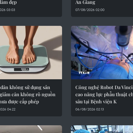
 làm đẹp
An Giang
026 03:03
07/08/2026 02:00
 dân không sử dụng sản
Công nghệ Robot Da Vinci
giảm cân không rõ nguồn
cao năng lực phẫu thuật c
chưa được cấp phép
sâu tại Bệnh viện K
026 04:22
06/08/2026 02:13