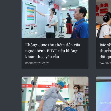
Không được thu thêm tiền của
Bác sỹ
người bệnh BHYT nếu không
thuyền
khám theo yêu cầu
đột q
05/08/2026 02:26
04/08/20