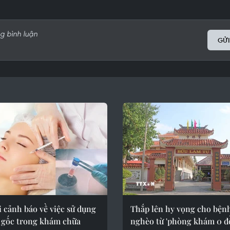
GỬI
 cảnh báo về việc sử dụng
Thắp lên hy vọng cho bện
o gốc trong khám chữa
nghèo từ 'phòng khám 0 đ