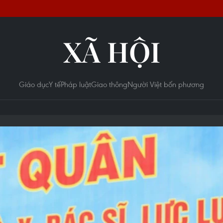
XÃ HỘI
Giáo dục
Y tế
Pháp luật
Giao thông
Người Việt bốn phương