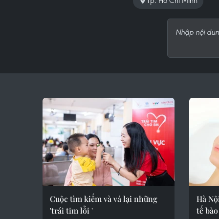
Tp. Hồ Chí Minh
Cuộc tìm kiếm và vá lại những
Hà Nội
'trái tim lỗi '
tế bà