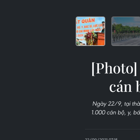
[Photo]
cán 
Ngày 22/9, tại th
1.000 cán bộ, y, b
22/09/2021 07:15