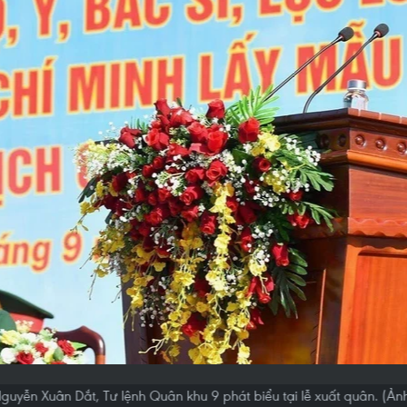
guyễn Xuân Dắt, Tư lệnh Quân khu 9 phát biểu tại lễ xuất quân. (Ản