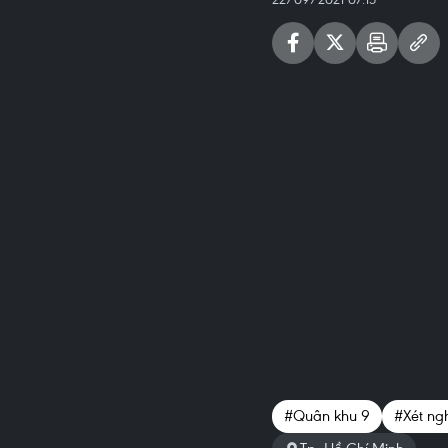
#Quân khu 9
#Xét ng