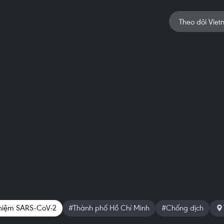
Theo dõi Viet
hiệm SARS-CoV-2
#Thành phố Hồ Chí Minh
#Chống dịch