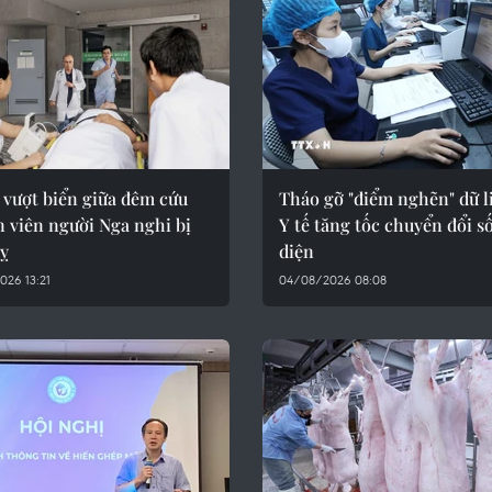
 vượt biển giữa đêm cứu
Tháo gỡ "điểm nghẽn" dữ l
 viên người Nga nghi bị
Y tế tăng tốc chuyển đổi s
uỵ
diện
26 13:21
04/08/2026 08:08