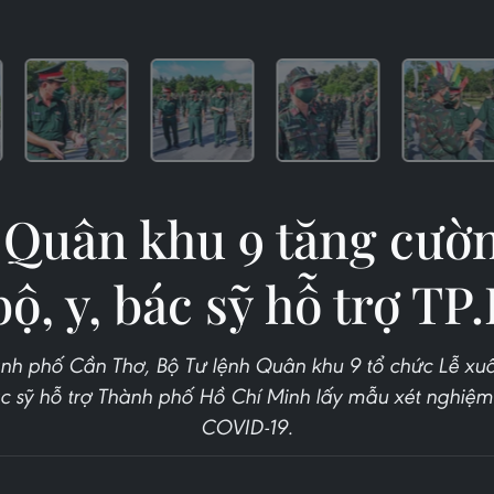
 Quân khu 9 tăng cườ
bộ, y, bác sỹ hỗ trợ T
ành phố Cần Thơ, Bộ Tư lệnh Quân khu 9 tổ chức Lễ xu
ác sỹ hỗ trợ Thành phố Hồ Chí Minh lấy mẫu xét nghiệ
COVID-19.