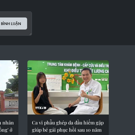
 BÌNH LUẬN
h nhân
Ca vi phẫu ghép da đầu hiếm gặp
ồng' ở
giúp bé gái phục hồi sau 10 năm