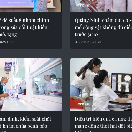
ế đề xuất 8 nhóm chính
Quảng Ninh chấm dứt cơ s
rong sửa đổi Luật hiến,
mổ động vật không đủ điề
mô, tạng
trước 31/10
026 14:44
03/08/2026 11:31
iám định, kiểm soát chặt
Điều trị hiệu quả ca ung t
hí khám chữa bệnh bảo
mang đồng thời hai đột bi