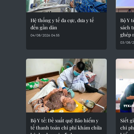
Hệ thống y tế đa cực, đưa y tế
Bộ Y t
đến gần dân
sách t
ghép 
04/08/2026 04:55
03/08/2
Bộ Y tế: Đề xuất quỹ Bảo hiểm y
Siết g
tế thanh toán chi phí khám chữa
chi p