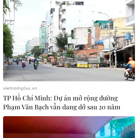
05/08/2026 02:27
CELAC lần đầu tổ chức đối thoại giữa
các ứng cử viên Tổng Thư ký Liên
hợp quốc
04/08/2026 23:08
Mỹ trục xuất gần 1,5 triệu người nhập
cư trái phép trong 12 tháng
vietnamplus.vn
04/08/2026 22:43
TP Hồ Chí Minh: Dự án mở rộng đường
Phạm Văn Bạch vẫn dang dở sau 20 năm
Động đất tại Venezuela: Số người
thiệt mạng đã tăng lên hơn 6.000
người