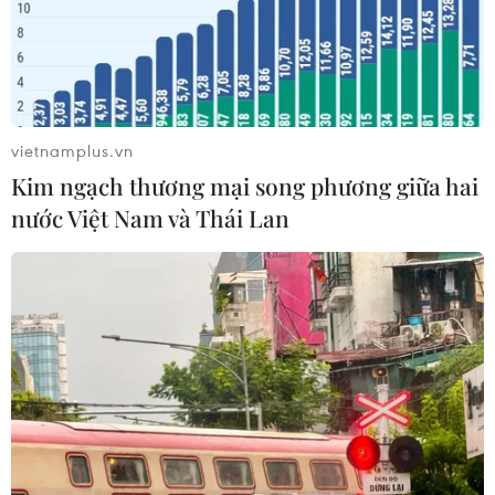
Số lượng doanh nghiệp vừa, nhỏ,
siêu nhỏ Cuba tăng mạnh, vượt mốc
15.600
vietnamplus.vn
03/08/2026 02:15
Kim ngạch thương mại song phương giữa hai
nước Việt Nam và Thái Lan
Người tiêu dùng Mỹ tìm đến chợ
nông sản sau đợt bùng phát ký sinh
trùng
03/08/2026 00:40
Giấc mơ sở hữu nhà ngày càng xa
tầm với của người trẻ Mỹ
03/08/2026 00:40