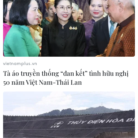
#Du học Mỹ
#Cuba-Mỹ
#Đối thoại nhân quyền Mỹ-Cuba
#Người dân Cuba
#Phân biệt chủng tộc
#Đảo quốc Tự do
Cuba
Mỹ
vietnamplus.vn
Theo dõi VietnamPlus
Tà áo truyền thống “đan kết” tình hữu nghị
50 năm Việt Nam-Thái Lan
TIN LIÊN QUAN