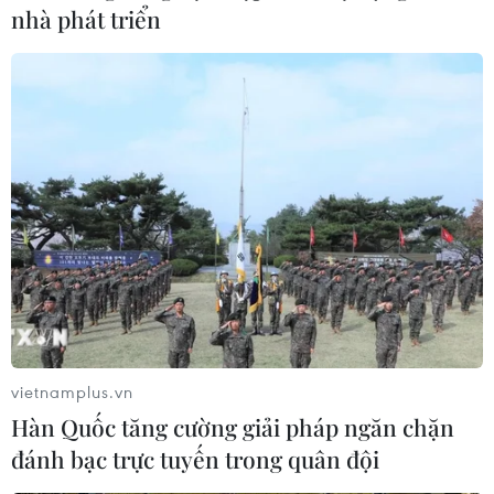
nhà phát triển
Phái đoàn của Mỹ đến Cuba tiến hành đối
thoại về nhân quyền
14/10/2016 06:41
Ngày 13/10, Bộ Ngoại giao Mỹ cho biết một phái đoàn
của Mỹ gồm 2 Trợ lý Ngoại trưởng bắt đầu thăm Cuba,
từ ngày 13-15/10, để tiến hành vòng 2 cuộc đối thoại về
nhân quyền Mỹ-Cuba.
vietnamplus.vn
Hàn Quốc tăng cường giải pháp ngăn chặn
đánh bạc trực tuyến trong quân đội