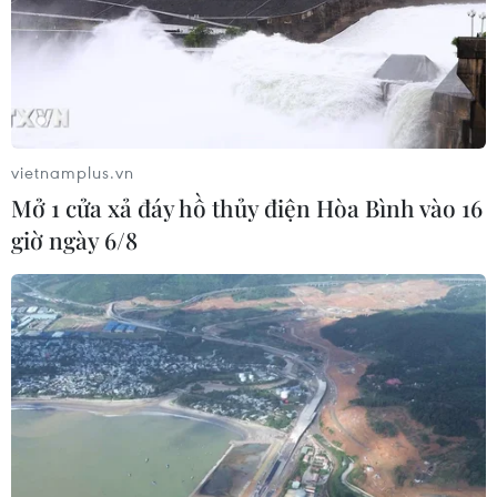
vietnamplus.vn
Mở 1 cửa xả đáy hồ thủy điện Hòa Bình vào 16
giờ ngày 6/8
Mỹ-Cuba sẵn sàng cho vòng đàm phán
tiếp theo về vấn đề bồi thường
02/08/2016 08:12
Các vòng đàm phán giữa Mỹ và Cuba về vấn đề bồi
thường thiệt hại là một trong những vòng đàm phán
phức tạp và khó khăn nhất trong tiến trình bình thường
hóa quan hệ hai nước.