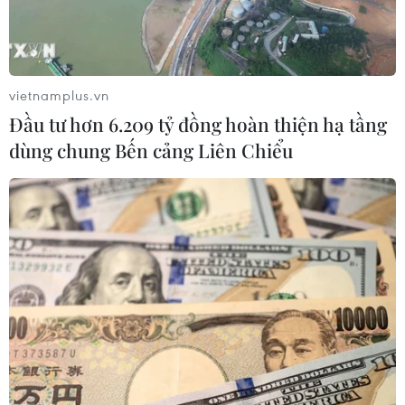
vietnamplus.vn
Đầu tư hơn 6.209 tỷ đồng hoàn thiện hạ tầng
dùng chung Bến cảng Liên Chiểu
Mỹ-Cuba lần đầu nhóm họp cấp
chuyên viên về hợp tác pháp lý
15/09/2016 08:23