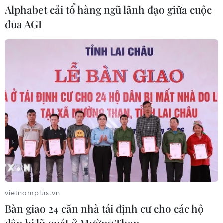
Alphabet cải tổ hàng ngũ lãnh đạo giữa cuộc
Xem thêm
đua AGI
CƠ QUAN CHỦ QUẢN: THÔNG TẤN XÃ VIỆT NAM
Tổng Biên tập: TRẦN TIẾN DUẨN
Phó Tổng Biên tập: NGUYỄN THỊ TÁM, KHÚC THANH
THỦY
Sở hữu trí tuệ
Quy định sử dụng
RSS
Hỗ trợ
vietnamplus.vn
Ngôn ngữ
TTXVN
Bàn giao 24 căn nhà tái định cư cho các hộ
Dịch vụ tin
Quảng cáo
dân bị lũ quét ở Mường Than