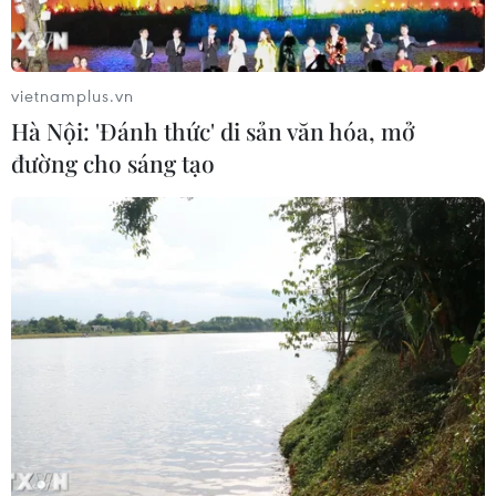
vietnamplus.vn
Hà Nội: 'Đánh thức' di sản văn hóa, mở
TIN CÙNG CHUYÊN MỤC
đường cho sáng tạo
Mỹ điều tra sự cố hàng không liên
quan đến trực thăng chở Tổng thống
Trump
06/08/2026 04:38
Tòa án Mỹ chỉ định hội đồng thẩm
phán xét xử các vụ kiện về thuế quan
Mục 301
06/08/2026 02:23