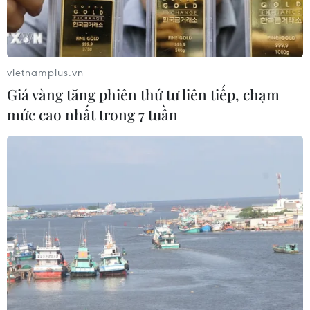
vietnamplus.vn
Giá vàng tăng phiên thứ tư liên tiếp, chạm
mức cao nhất trong 7 tuần
Ông Pedro Luis Pedroso. (Nguồn: Vanguardia.cu)
Ngày 14/10, tại thủ đô La Habana, các quan chức
Cuba và Mỹ đã tiến hành vòng 2 của cuộc đối
thoại nhân quyền.
Dẫn đầu đoàn đàm phán Cuba là Vụ phó Vụ Đa