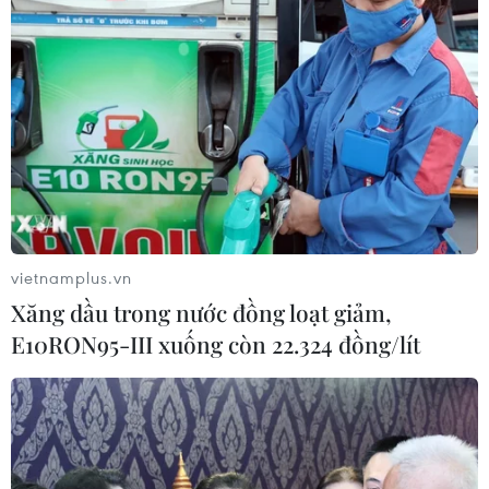
Washington thường viện dẫn vấn đề này để
biện hộ cho lệnh cấm vận chống La Habana./.
(TTXVN/Vietnam+)
vietnamplus.vn
Xăng dầu trong nước đồng loạt giảm,
E10RON95-III xuống còn 22.324 đồng/lít