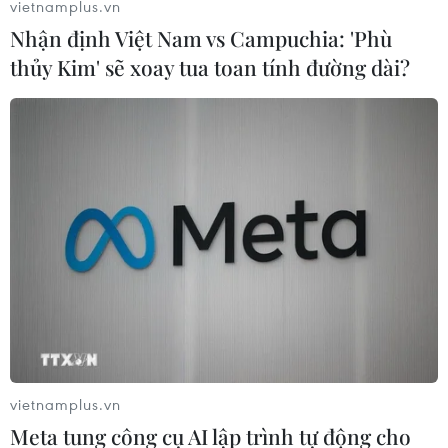
vietnamplus.vn
Mỹ-Cuba tổ chức cuộc họp Ủy ban song
Nhận định Việt Nam vs Campuchia: 'Phù
phương lần thứ 4
thủy Kim' sẽ xoay tua toan tính đường dài?
01/10/2016 02:03
Cuộc họp lần thứ 4 của Ủy ban song phương Mỹ-Cuba
diễn ra tại Mỹ với trọng tâm là đề ra bước đi mới thúc
đẩy quá trình cải thiện quan hệ hai bên.
vietnamplus.vn
Meta tung công cụ AI lập trình tự động cho