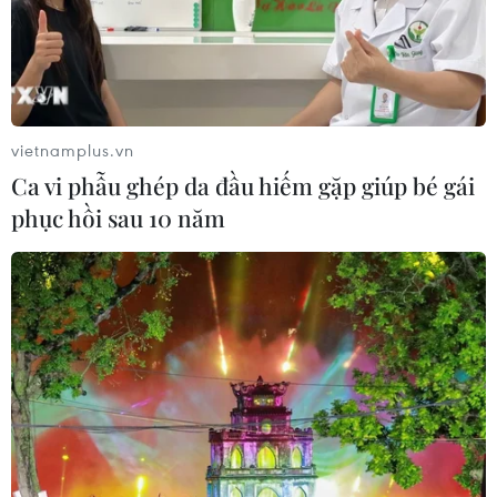
vietnamplus.vn
Ca vi phẫu ghép da đầu hiếm gặp giúp bé gái
phục hồi sau 10 năm