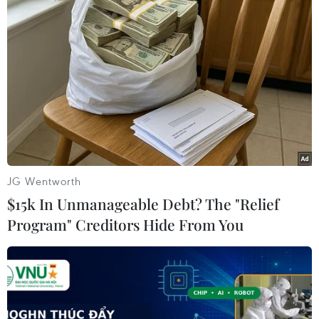
Thủ tướng chỉ đạo khẩn trương làm rõ nguyên nhân tai
nạn lao động nghiêm trọng xảy ra tại Khu công nghiệp
Đất Cuốc, huyện Bắc Tân Uyên, tỉnh Bình Dương, làm 3
người tử vong.
JG Wentworth
$15k In Unmanageable Debt? The "Relief
Program" Creditors Hide From You