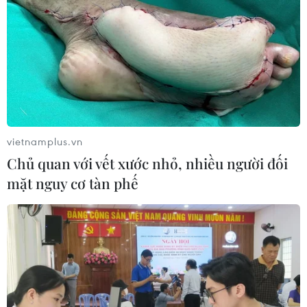
Đẩy nhanh tiến độ cao tốc CT.07
đoạn Hà Nội-Thái Nguyên-Chợ Mới
10/08/2026 11:29
Quảng Ngãi tăng tốc hoàn thành 4
trường nội trú vùng biên trước 25/8
vietnamplus.vn
10/08/2026 11:21
Chủ quan với vết xước nhỏ, nhiều người đối
mặt nguy cơ tàn phế
Phát triển Đại học Quốc gia Hà Nội
thành đại học tinh hoa, thuộc nhóm
hàng đầu châu Á
10/08/2026 11:21