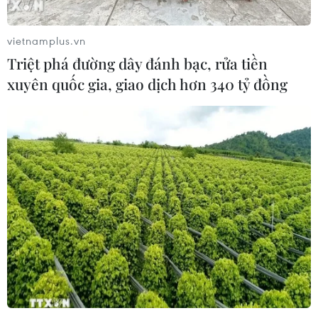
10/08/2026 10:19
vietnamplus.vn
Triệt phá đường dây đánh bạc, rửa tiền
Bộ Giáo dục-Đào tạo yêu cầu địa
xuyên quốc gia, giao dịch hơn 340 tỷ đồng
phương bảo đảm đủ giáo viên sau
sắp xếp trường học
10/08/2026 09:47
Vietnam Airlines đã chuyên chở 7,5
triệu khách đường bay Việt Nam-
Australia
10/08/2026 09:45
Chủ quan với vết xước nhỏ, nhiều
người đối mặt nguy cơ tàn phế