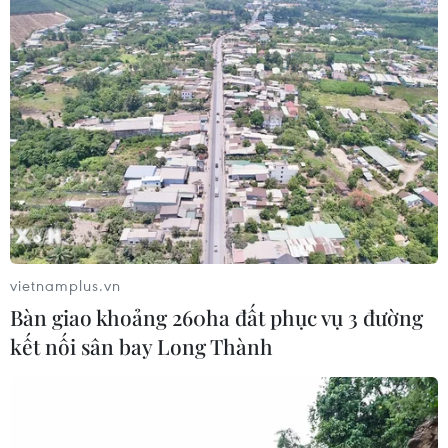
Tây Ninh: Hơn 3.000 mộ liệt
sỹ đã được lấy mẫu ADN tìm danh
tính
10/08/2026 07:53
Lâm Đồng xử lý căn cơ các tồn tại
trong quản lý, bảo vệ rừng
10/08/2026 07:44
vietnamplus.vn
Bàn giao khoảng 260ha đất phục vụ 3 đường
Sun PhuQuoc Airways mở rộng đội
kết nối sân bay Long Thành
tàu bay thân rộng, mục tiêu bay đến
châu Âu
10/08/2026 07:31