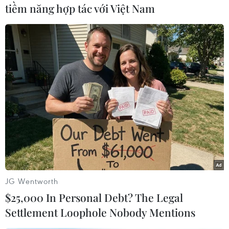
tiềm năng hợp tác với Việt Nam
#Tai nạn lao động
#Bốc dỡ cột điện
#Công nhân tử vong
#Điện lực Quảng Trị
#Nguyên nhân tai nạn
Quảng Trị
Theo dõi VietnamPlus
JG Wentworth
$25,000 In Personal Debt? The Legal
Settlement Loophole Nobody Mentions