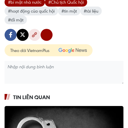
#bí mật nhà nước
#Chủ tịch Quốc hội
#hoạt động của quốc hội
#tin mật
#tài liệu
#tối mật
Theo dõi VietnamPlus
TIN LIÊN QUAN