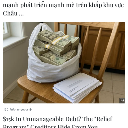
mạnh phát triển mạnh mẽ trên khắp khu vực
Châu …
TIN CÙNG CHUYÊN MỤC
Giao tranh dữ dội ở miền Tây Libya,
nhiều tù nhân vượt ngục
05/08/2026 05:58
Lở đất tại Ethiopia khiến ít nhất 14
người thiệt mạng
JG Wentworth
04/08/2026 10:53
$15k In Unmanageable Debt? The "Relief
Program" Creditors Hide From You