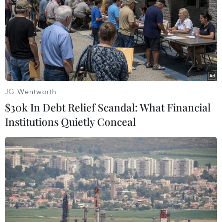
29/07/2026 11:02
Phố Main ở Johannesburg: Từ "Wall
Street của Thành phố Vàng" đến đại
lộ di sản cộng đồng
JG Wentworth
29/07/2026 09:23
$30k In Debt Relief Scandal: What Financial
Institutions Quietly Conceal
Cây chà là - Hình ảnh thân thuộc
trong đời sống người dân Ai Cập
29/07/2026 08:32
Thường trực Ban Bí thư Trần
Cẩm Tú tiếp Tổng Thư ký Đảng