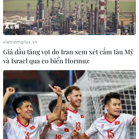
CNDD-FDD Burundi
29/07/2026 08:24
Tăng cường quan hệ đoàn kết, hợp
tác song phương Việt Nam-Burundi
vietnamplus.vn
28/07/2026 14:17
Giá dầu tăng vọt do Iran xem xét cấm tàu Mỹ
và Israel qua eo biển Hormuz
Thảm sát tại Tây Bắc Nigeria khiến ít
nhất 30 người thiệt mạng
27/07/2026 22:54
AfDB cảnh báo "siêu" El Nino có thể
khiến châu Phi thiệt hại 20 tỷ USD
26/07/2026 15:42