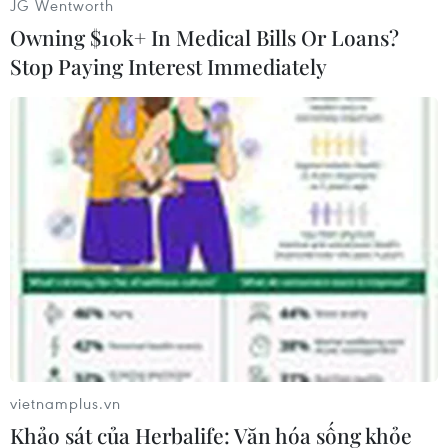
JG Wentworth
Owning $10k+ In Medical Bills Or Loans?
Stop Paying Interest Immediately
#Libya
#Muammar Gaddafi
#Rocket
#Tấn công
#Dinh thự
Libya
vietnamplus.vn
Khảo sát của Herbalife: Văn hóa sống khỏe
Theo dõi VietnamPlus