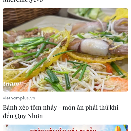
Dịch tả bùng phát nghiêm trọng tại
Nigeria, hàng trăm người tử vong
23/07/2026 07:23
Dịch Ebola: Số ca tử vong ở châu Phi
tăng lên hơn 1.000 người
22/07/2026 22:56
Tỷ phú Bill Gates nhấn mạnh tầm
quan trọng của đầu tư vào con người
vietnamplus.vn
và công nghệ
Bánh xèo tôm nhảy - món ăn phải thử khi
22/07/2026 06:02
đến Quy Nhơn
Xem thêm