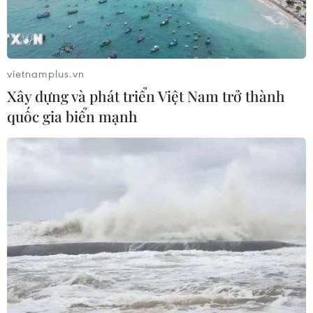
Dịch COVID-19 đến sáng 5/6: Mỹ Latinh
vietnamplus.vn
đang là 'điểm nóng'
Xây dựng và phát triển Việt Nam trở thành
05/06/2020 01:37
quốc gia biển mạnh
Bộ Y tế Mexico thông báo ghi nhận thêm 816 ca tử vong
và 4.446 ca mắc mới, còn Peru tổng cộng ghi nhận
183.198 ca dương tính với SARS-CoV-2, trong đó có 5.031
ca tử vong.