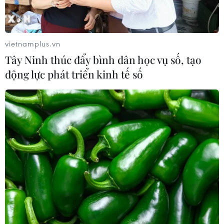
20/07/2026 04:17
Israel mở rộng vai trò "bác sỹ hề" sau
vietnamplus.vn
xung đột, hỗ trợ phục hồi tâm lý
Tây Ninh thúc đẩy bình dân học vụ số, tạo
19/07/2026 07:17
động lực phát triển kinh tế số
Phía Nam châu Phi tăng cường phối
hợp ngăn chặn dịch Ebola
19/07/2026 01:03
Điều gì tạo nên niềm tin khi lựa chọn
dinh dưỡng đầu đời cho trẻ?
18/07/2026 01:00