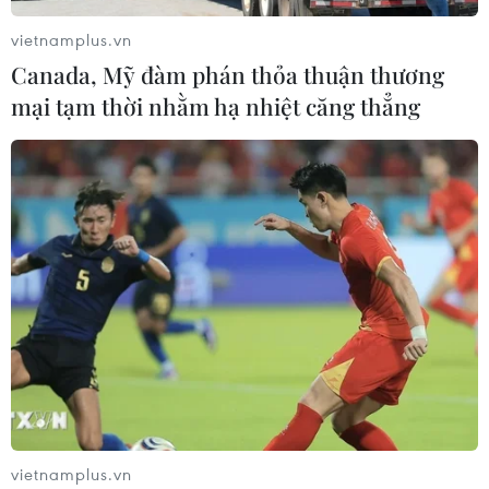
07/08/2026 00:43
vietnamplus.vn
Canada, Mỹ đàm phán thỏa thuận thương
Nước thải từ máy bay có thể giúp
mại tạm thời nhằm hạ nhiệt căng thẳng
phát hiện sớm nguy cơ đại dịch
06/08/2026 22:30
Italy và Hy Lạp trở thành điểm nóng
của virus Tây sông Nile
06/08/2026 13:24
WHO ghi nhận tín hiệu tích cực từ
thử nghiệm điều trị Ebola tại Congo
04/08/2026 22:42
vietnamplus.vn