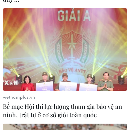
bố sáng 6/6, nước này tiếp tục ghi nhận số ca mắc mới
cao nhất từ trước tới nay với 9.887 ca trong 24 giờ qua
vietnamplus.vn
Bế mạc Hội thi lực lượng tham gia bảo vệ an
ninh, trật tự ở cơ sở giỏi toàn quốc