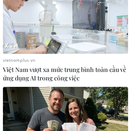
Dịch bệnh COVID-19 tiếp tục ảnh hưởng nghiêm trọng
đến khu vực Mỹ Latinh, trong khi các nước Trung Đông
bắt đầu siết chặt các quy định kiểm soát do ghi nhận
nhiều ca mắc bệnh.
vietnamplus.vn
Việt Nam vượt xa mức trung bình toàn cầu về
ứng dụng AI trong công việc