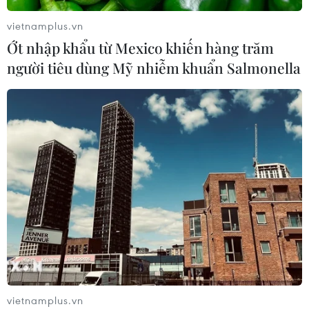
vietnamplus.vn
Phân bổ ngân sách chăm sóc sức
Ớt nhập khẩu từ Mexico khiến hàng trăm
khỏe và dân số: Ưu tiên các địa bàn
người tiêu dùng Mỹ nhiễm khuẩn Salmonella
khó khăn
17/07/2026 22:30
Đà Nẵng tổ chức Lễ hội Sâm Ngọc
Linh 2026: Cam kết 100% sâm thật
17/07/2026 06:09
Tìm ra cơ chế gây bệnh ung thư
xương hiếm gặp
17/07/2026 01:05
vietnamplus.vn