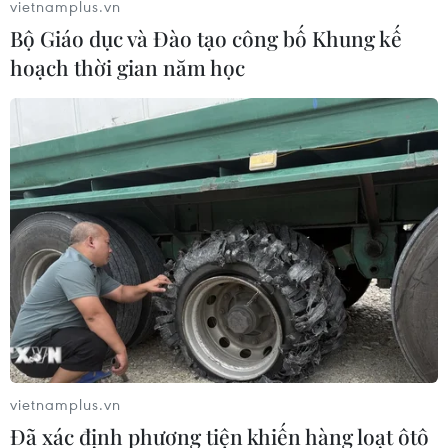
vietnamplus.vn
Bộ Giáo dục và Đào tạo công bố Khung kế
hoạch thời gian năm học
Tình hình dịch bệnh sáng 6/6: Mỹ và Mỹ
Latinh tiếp tục là "điểm nóng"
06/06/2020 04:04
Mỹ vẫn là tâm dịch của thế giới với 1.965.708 ca mắc
và 111.390 ca tử vong, tiếp đó là Brazil với 646.006 ca
vietnamplus.vn
nhiễm trong khi số ca tử vong là 35.047 người.
Đã xác định phương tiện khiến hàng loạt ôtô