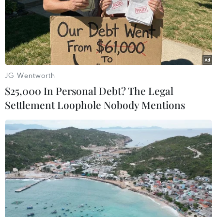
Mỹ Latinh ghi nhận hơn 1 triệu ca nhiễm
virus SARS-CoV-2
01/06/2020 01:10
Khu vực Mỹ Latinh và Caribe đã ghi nhận hơn 1 triệu
trường hợp nhiễm virus SARS-CoV-2 gây bệnh COVID-
JG Wentworth
19, trong đó có hơn một nửa số ca ở Brazil.
$25,000 In Personal Debt? The Legal
Settlement Loophole Nobody Mentions