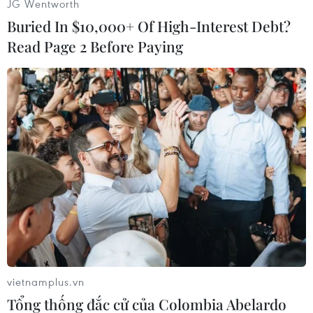
JG Wentworth
sinh ổ dịch mới.
Buried In $10,000+ Of High-Interest Debt?
Read Page 2 Before Paying
Thứ trưởng Y tế Hugo Lopez-Gatell nhấn mạnh
Mexico vẫn đang trong giai đoạn đỉnh dịch và
dự báo số ca tử vong do COVID-19 có thể lên đến
35.000 người. Hiện Mexico đã tiến hành 332.326
xét nghiệm.
Tại khu vực Trung Mỹ, số ca bệnh COVID-19 ở
Panama, Costa Rica, Honduras, Guatemala và El
Salvador đã lên đến 32.657 người, trong đó có
913 ca tử vong./.
vietnamplus.vn
Tổng thống đắc cử của Colombia Abelardo