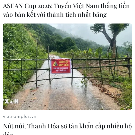
ASEAN Cup 2026: Tuyển Việt Nam thẳng tiến
vào bán kết với thành tích nhất bảng
Báo động xu hướng gia tăng người
trẻ mắc ung thư
04/08/2026 14:10
Mỹ ghi nhận ca tử vong đầu tiên
trong mùa dịch cyclosporiasis
04/08/2026 07:11
Phát hiện mới về quá trình lão hóa
của con người
vietnamplus.vn
02/08/2026 13:31
Nứt núi, Thanh Hóa sơ tán khẩn cấp nhiều hộ
dân