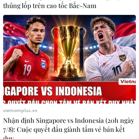
thủng lốp trên cao tốc Bắc-Nam
Dịch COVID-19: Ấn Độ vượt Italy trở
vietnamplus.vn
thành vùng dịch lớn thứ 6 thế giới
Nhận định Singapore vs Indonesia (20h ngày
06/06/2020 07:33
7/8): Cuộc quyết đấu giành tấm vé bán kết
Theo số liệu do Bộ Y tế và phúc lợi gia đình Ấn Độ công
duy …