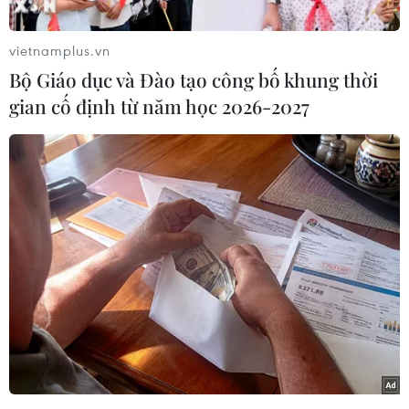
Như vậy, trong vòng 24 giờ qua, Mexico có 3.593
ca nhiễm mới và 341 ca tử vong.
vietnamplus.vn
Bộ Giáo dục và Đào tạo công bố khung thời
Số ca mắc và tử vong do COVID-19 tại Mexico
gian cố định từ năm học 2026-2027
tiếp tục tăng mạnh sau khi nước này quyết định
dỡ bỏ giãn cách xã hội để từng bước đưa đất
nước quay trở lại tình trạng bình thường mới từ
ngày 1/6.
[Tình hình dịch bệnh sáng 6/6: Mỹ và Mỹ
Latinh tiếp tục là "điểm nóng"]
Trước tình hình dịch bệnh vẫn diễn biến phức
tạp, Tổng thống Mexico Andres Manuel Lopez
Obrador đã kêu gọi người dân ở nhà, tránh ra
đường khi không cần thiết và cho biết sẽ lại
đóng cửa nền kinh tế trong trường hợp phát