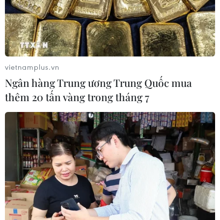
Sản phụ ở Australia sinh 4 bé gái
cùng trứng theo cách hoàn toàn tự
nhiên
vietnamplus.vn
Ngân hàng Trung ương Trung Quốc mua
22/07/2026 06:38
thêm 20 tấn vàng trong tháng 7
Thành phố Hồ Chí Minh: 5 người tử
vong vì bệnh dại trong 6 tháng đầu
năm
20/07/2026 05:41
Vụ ngạt khí tại trang trại heo
ở Thanh Hóa: 5 người tử vong, nhiều
nạn nhân cấp cứu