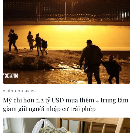
#COVID-19
#Mexico
#giãn cách xã hội
#đóng cửa nền kinh tế
#đỉnh dịch
Mexico
vietnamplus.vn
Theo dõi VietnamPlus
Mỹ chi hơn 2,2 tỷ USD mua thêm 4 trung tâm
giam giữ người nhập cư trái phép