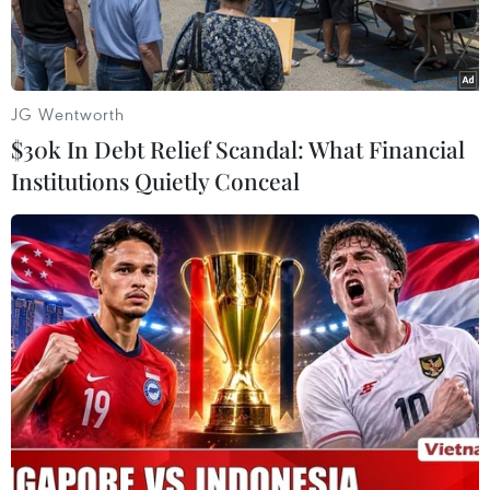
JG Wentworth
$30k In Debt Relief Scandal: What Financial
Institutions Quietly Conceal
Nhà đầu tư triển khai thi công trạm dừng nghỉ trên tuyến cao
tốc Bắc-Nam phía Đông. (Ảnh: PV/Vietnam+)
Các trạm dừng nghỉ và hệ thống giao thông
thông minh trên tuyến cao tốc Bắc-Nam phải
hoàn thành đưa vào khai thác sử dụng trong
năm nay.