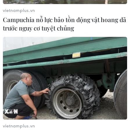
vietnamplus.vn
Campuchia nỗ lực bảo tồn động vật hoang dã
trước nguy cơ tuyệt chủng
#Trạm dừng nghỉ
#cao tốc bắc-nam
#điều hành giao thông
#trạm thu phí
#giao thông thông minh
vietnamplus.vn