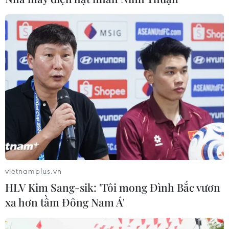
Đồng Tháp: Cao tốc Mỹ An-Cao Lãnh tăng tốc
phấn đấu về đích sớm 5 tháng
TIN LIÊN QUAN
vietnamplus.vn
HLV Kim Sang-sik: 'Tôi mong Đình Bắc vươn
xa hơn tầm Đông Nam Á'