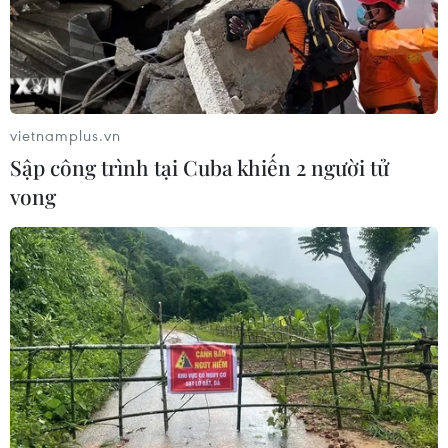
Bộ Giao thông vận tải đã và đang chỉ đạo các chủ đầu
tư, ban quản lý dự án yêu cầu các nhà thầu đẩy nhanh
tiến độ thi công, đảm bảo chất lượng Dự án cao tốc
Bắc-Nam phía Đông.
vietnamplus.vn
Sập công trình tại Cuba khiến 2 người tử
vong