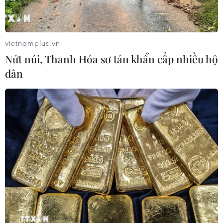
vietnamplus.vn
Nứt núi, Thanh Hóa sơ tán khẩn cấp nhiều hộ
dân