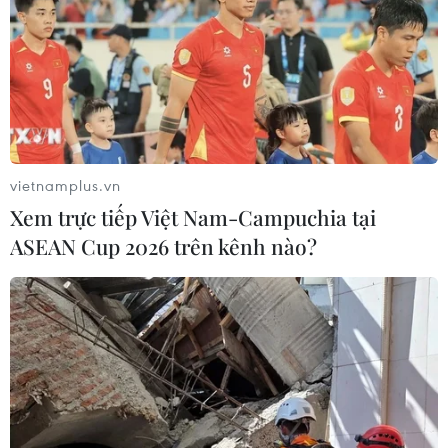
vietnamplus.vn
Xem trực tiếp Việt Nam-Campuchia tại
ASEAN Cup 2026 trên kênh nào?
Đảm bảo tiến độ, chất lượng đường cao
tốc Bắc-Nam là yếu tố quan trọng hàng
đầu
24/02/2025 10:54