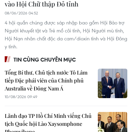
vào Hội Chữ thập Đỏ tỉnh
08/06/2026 04:52
4 hội quần chúng được sáp nhập bao gồm Hội Bảo trợ
Người khuyết tật và Trẻ mồ côi tỉnh, Hội Người mù tỉnh,
Hội Nạn nhân chất độc da cam/dioxin tỉnh và Hội Đông
y tỉnh.
TIN CÙNG CHUYÊN MỤC
Tổng Bí thư, Chủ tịch nước Tô Lâm
tiếp Đặc phái viên của Chính phủ
Australia về Đông Nam Á
10/08/2026 09:49
Lãnh đạo TP Hồ Chí Minh viếng Chủ
tịch Quốc hội Lào Xaysomphone
Phomvihane