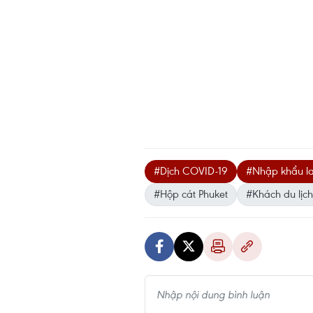
#Dịch COVID-19
#Nhập khẩu l
#Hộp cát Phuket
#Khách du lịch