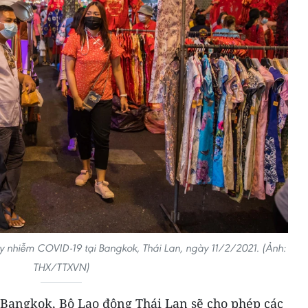
 nhiễm COVID-19 tại Bangkok, Thái Lan, ngày 11/2/2021. (Ảnh:
THX/TTXVN)
Bangkok, Bộ Lao động Thái Lan sẽ cho phép các