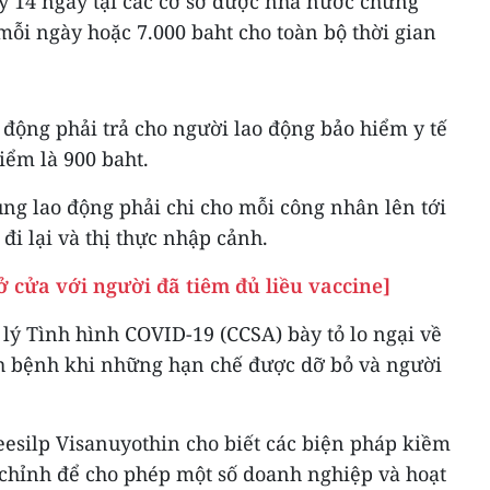
ly 14 ngày tại các cơ sở được nhà nước chứng
ỗi ngày hoặc 7.000 baht cho toàn bộ thời gian
 động phải trả cho người lao động bảo hiểm y tế
iểm là 900 baht.
ng lao động phải chi cho mỗi công nhân lên tới
 đi lại và thị thực nhập cảnh.
 cửa với người đã tiêm đủ liều vaccine]
lý Tình hình COVID-19 (CCSA) bày tỏ lo ngại về
ịch bệnh khi những hạn chế được dỡ bỏ và người
silp Visanuyothin cho biết các biện pháp kiềm
chỉnh để cho phép một số doanh nghiệp và hoạt