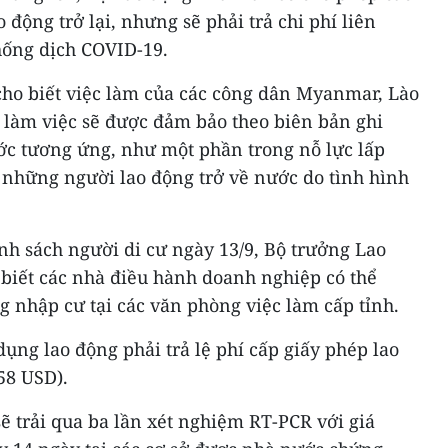
động trở lại, nhưng sẽ phải trả chi phí liên
hống dịch COVID-19.
cho biết việc làm của các công dân Myanmar, Lào
làm việc sẽ được đảm bảo theo biên bản ghi
ớc tương ứng, như một phần trong nỗ lực lấp
 những người lao động trở về nước do tình hình
nh sách người di cư ngày 13/9, Bộ trưởng Lao
biết các nhà điều hành doanh nghiệp có thể
 nhập cư tại các văn phòng việc làm cấp tỉnh.
ụng lao động phải trả lệ phí cấp giấy phép lao
58 USD).
ẽ trải qua ba lần xét nghiệm RT-PCR với giá