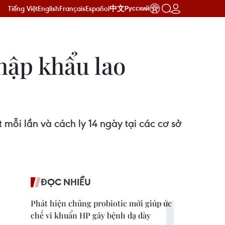
Tiếng Việt
English
Français
Español
中文
Русский
hập khẩu lao
 mỗi lần và cách ly 14 ngày tại các cơ sở
ĐỌC NHIỀU
Phát hiện chủng probiotic mới giúp ức
chế vi khuẩn HP gây bệnh dạ dày