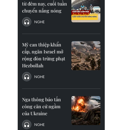
từ đêm nay, cuối tuần
chuyển nắng nóng
NGHE
Mỹ can thiệp khẩn
cấp, ngăn Israel mở
rộng đòn trừng phạt
Hezbollah
NGHE
Nga thông báo tấn
công căn cứ ngầm
của Ukraine
NGHE