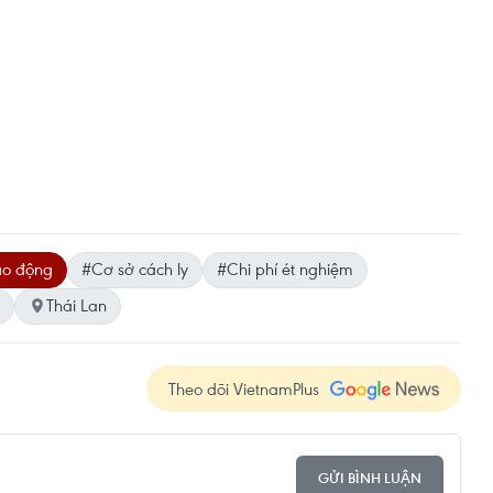
ao động
#Cơ sở cách ly
#Chi phí ét nghiệm
Thái Lan
Theo dõi VietnamPlus
GỬI BÌNH LUẬN