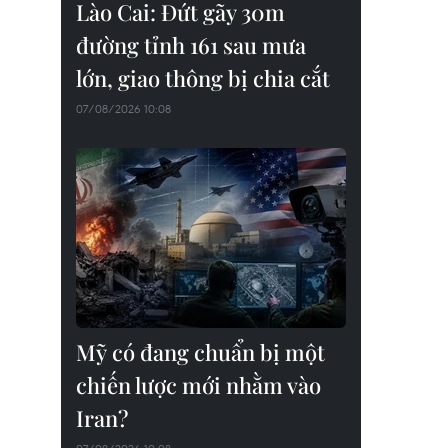
Lào Cai: Đứt gãy 30m
đường tỉnh 161 sau mưa
lớn, giao thông bị chia cắt
07/08/2026 10:08
Mỹ có đang chuẩn bị một
chiến lược mới nhằm vào
Iran?