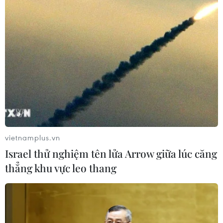
#Hải sản
#Thanh Hóa
#Biển Nghi Sơn
#Cá nuôi lồng
#Cá chết hàng loạt
#Tảo nở hoa
vietnamplus.vn
Thanh Hóa
Israel thử nghiệm tên lửa Arrow giữa lúc căng
thẳng khu vực leo thang
Theo dõi VietnamPlus