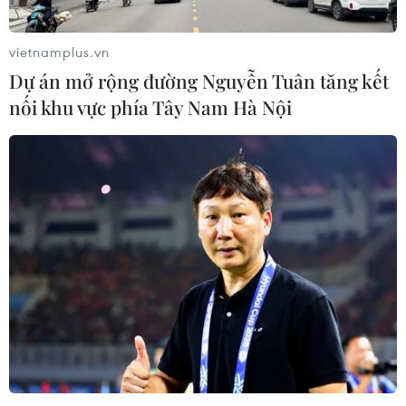
vietnamplus.vn
Dự án mở rộng đường Nguyễn Tuân tăng kết
nối khu vực phía Tây Nam Hà Nội
Nước biển ở Vịnh Nghi Sơn đổi màu, cá
nuôi lồng chết hàng loạt
09/09/2016 08:47
Tính đến ngày 9/9, tại xã đảo Nghi Sơn, huyện Tĩnh
Gia, tỉnh Thanh Hóa, 21 hộ nuôi cá lồng trong vịnh Nghi
Sơn có cá bị chết với số lượng gần 50 tấn.