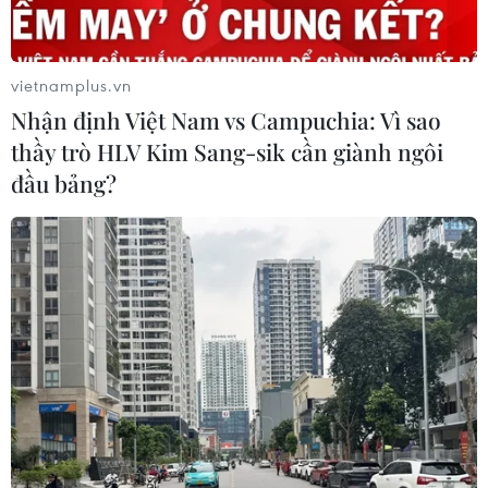
vietnamplus.vn
Nhận định Việt Nam vs Campuchia: Vì sao
thầy trò HLV Kim Sang-sik cần giành ngôi
đầu bảng?
Cá chết hàng loạt trên sông Salung, người
dân Quảng Trị lại hoang mang
07/09/2016 12:29
Chỉ trong 2 ngày 6-7/9, hàng tấn cá chết đã nổi trắng
dọc bờ sông Salung, huyện Vĩnh Linh, tỉnh Quảng Trị,
khiến người nhân sống ven sông vô cùng hoang mang.