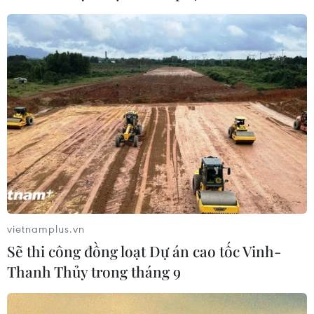
Ủy ban Nhân dân tỉnh Thanh Hóa cũng đề nghị
Thủ tướng chỉ đạo Bộ Tài nguyên và Môi trường,
Bộ Nông nghiệp và phát triển nông thôn cử
chuyên gia, nhà khoa học vào kiểm tra thực tế;
hướng dẫn cách xử lý hiện tượng tảo nở hoa; bổ
sung điểm quan trắc chất lượng nước biển ven
bờ khu vực cảng của Nhà máy lọc hóa dầu Nghi
Sơn vào mạng lưới chương trình quan trắc môi
trường quốc gia hàng năm./.
(TTXVN/Vietnam+)
vietnamplus.vn
Sẽ thi công đồng loạt Dự án cao tốc Vinh-
Thanh Thủy trong tháng 9