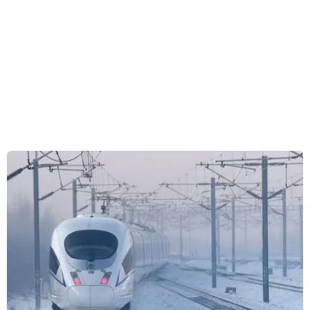
trên vùng biển Nghi Sơn và cá nuôi lồng của các
hộ dân xã đảo Nghi Sơn bị chết hàng loạt là do
hiện tượng tảo nở hoa.
Trước đó từ ngày 5-6/9, ngư dân xã Tĩnh Hải
(huyện Tĩnh Gia-Thanh Hóa) khi đánh bắt hải
sản tại vùng biển gần bờ (gần khu vực dự án
nhà máy lọc hóa dầu Nghi Sơn) đã phát hiện
một số loài hải sản như cá bơn, cá thèn, ghẹ...
chết bất thường và trôi dạt vào bờ biển. Người
dân và chính quyền địa phương đã thu gom
được khoảng 100kg cá biển tự nhiên bị chết.
Đến ngày 8/9 tại khu vực nuôi cá lồng của ngư
dân xã đảo Nghi Sơn (huyện Tĩnh Gia) cũng xảy
ra hiện tượng cá nuôi lồng quẫy nước mạnh và
bị chết rất nhanh với số lượng lớn. Theo thống