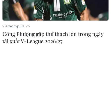
vietnamplus.vn
Công Phượng gặp thử thách lớn trong ngày
tái xuất V-League 2026/27
Cá lồng bị chết hàng loạt ở xã đảo Nghi Sơn. (Ảnh: Trịnh Duy
Hưng/TTXVN)
Ngày 11/9, thông tin từ Ủy ban Nhân dân tỉnh
Thanh Hóa cho biết nguyên nhân cá tự nhiên