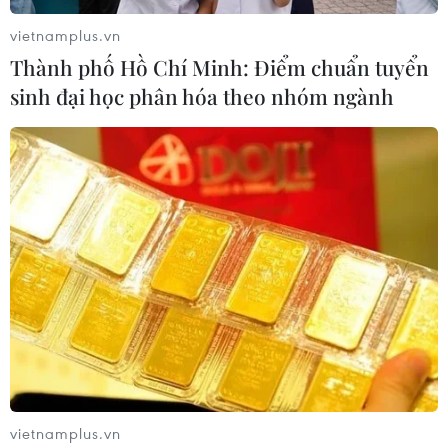
vietnamplus.vn
Thành phố Hồ Chí Minh: Điểm chuẩn tuyển
sinh đại học phân hóa theo nhóm ngành
Thống nhất nhận thức, hành động công
tác người Việt nam ở nước ngoài
29/06/2022 03:07
Ông Ngô Trịnh Hà, Phó Chủ nhiệm UBNN về người Việt
Nam ở nước ngoài, trả lời phỏng vấn làm rõ ý nghĩa,
mục đích của những điểm mới, kết quả nổi bật trong
công tác người Việt Nam ở nước ngoài.
vietnamplus.vn