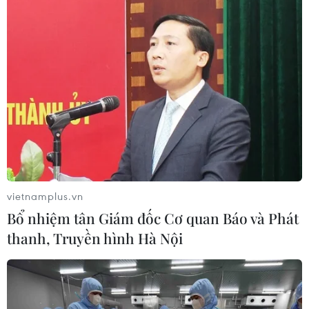
trẻ Việt Nam khắp năm châu
20/07/2022 08:58
Trại hè Việt Nam do Ủy ban Nhà nước về người Việt
Nam ở nước ngoài, Bộ Ngoại giao tổ chức từ năm
2004. Hoạt động này đã trở thành điểm hẹn không thể
thiếu của học sinh, sinh viên Việt Nam ở nước ngoài
vietnamplus.vn
Bổ nhiệm tân Giám đốc Cơ quan Báo và Phát
thanh, Truyền hình Hà Nội