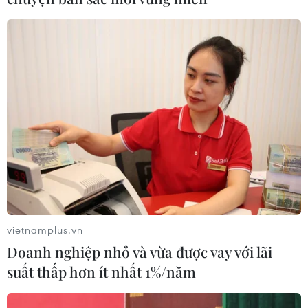
quán của Đảng và Nhà nước Việt Nam về củng cố
vững chắc khối đại đoàn kết toàn dân tộc; trong đó
cộng đồng người Việt ở nước ngoài.
vietnamplus.vn
Doanh nghiệp nhỏ và vừa được vay với lãi
suất thấp hơn ít nhất 1%/năm
Khơi dậy khát vọng cống hiến của thế hệ