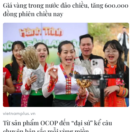
Giá vàng trong nước đảo chiều, tăng 600.000
đồng phiên chiều nay
Triển khai toàn diện, mạnh mẽ công tác
người Việt ở nước ngoài
vietnamplus.vn
29/06/2022 10:22
Từ sản phẩm OCOP đến “đại sứ” kể câu
Hội nghị nhằm khẳng định chủ trương, chính sách nhất
chuyện bản sắc mỗi vùng miền