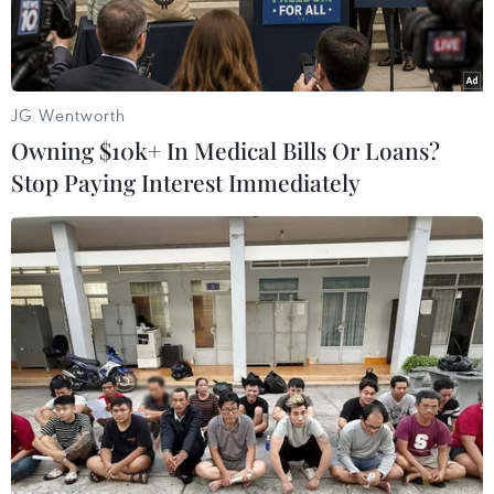
JG Wentworth
Owning $10k+ In Medical Bills Or Loans?
Stop Paying Interest Immediately
Thanh niên kiều bào tham quan Đại nội Huế. (Ảnh: Tường
Vi/TTXVN)
Trong hai ngày 26-27/7, Đoàn thanh niên kiều
bào tham gia Trại hè Việt Nam 2022 đã có hành
trình ý nghĩa, khám phá văn hóa, con người,
lịch sử quê hương đầy thú vị và đáng nhớ trên
vùng đất Cố đô Huế.