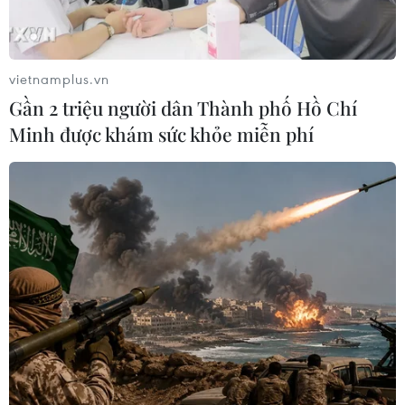
50 năm quan hệ Việt-Đức: Khi ngoại
giao nhân dân bắt đầu từ tiếng mẹ đẻ
vietnamplus.vn
30/07/2026 23:00
Gần 2 triệu người dân Thành phố Hồ Chí
Minh được khám sức khỏe miễn phí
Trăn trở người giữ lửa tiếng Việt trên
quê hương thứ hai
30/07/2026 12:00
Nơi tiếng mẹ đẻ được hồi sinh giữa
lòng nước Đức
30/07/2026 08:18