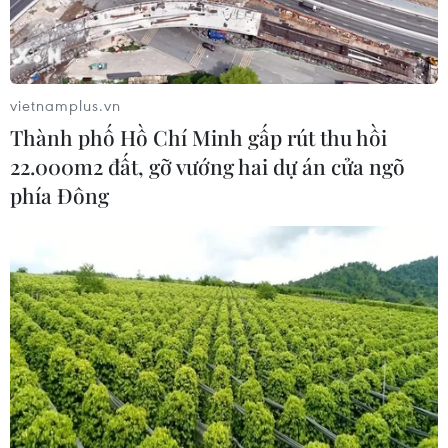
quảng bá, đưa hình ảnh đất nước Việt Nam xinh
đẹp đến khắp mọi nơi; tạo cầu nối thúc đẩy
quan hệ tốt đẹp giữa Việt Nam với các nước./.
vietnamplus.vn
(TTXVN/Vietnam+)
Thành phố Hồ Chí Minh gấp rút thu hồi
22.000m2 đất, gỡ vướng hai dự án cửa ngõ
phía Đông