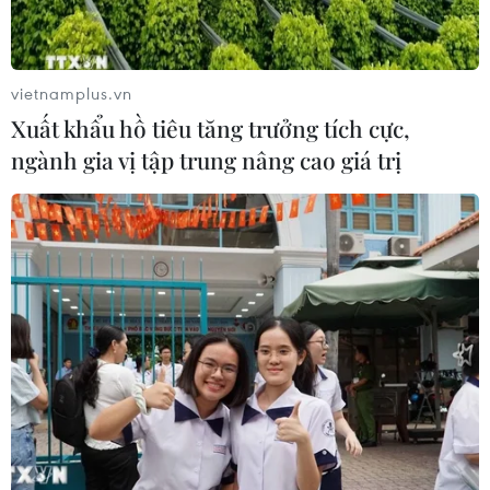
#Thừa Thiên-Huế
#Thanh niên kiều bào
#Cố đô Huế
#Trại hè Việt Nam 2022
#Văn hóa Huế
TP. Huế
vietnamplus.vn
Xuất khẩu hồ tiêu tăng trưởng tích cực,
ngành gia vị tập trung nâng cao giá trị
Theo dõi VietnamPlus
TIN LIÊN QUAN