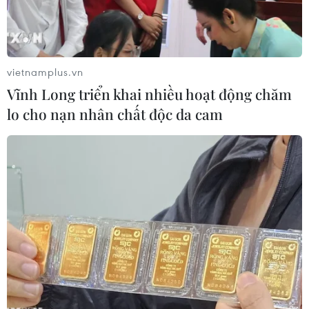
người hơn."
vietnamplus.vn
Vĩnh Long triển khai nhiều hoạt động chăm
lo cho nạn nhân chất độc da cam
Thầy Nguyễn Minh Thiện với các em học sinh Trường Trung học
Phổ thông Trà Ôn. (Ảnh: Lê Thúy Hằng/TTXVN)
Với nhiệt huyết, tình yêu nghề, thầy Nguyễn
Minh Thiện (59 tuổi), Hiệu trưởng Trường