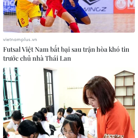
Trường Trung học Phổ thông Vĩnh Xuân trong
ngày thầy luân chuyển về Trường Trung học
Phổ thông Trà Ôn là minh chứng rõ nhất cho
những tình cảm đáng quý này"./.
vietnamplus.vn
(TTXVN/Vietnam+)
Futsal Việt Nam bất bại sau trận hòa khó tin
trước chủ nhà Thái Lan
#Long An
#Học sinh vùng sâu
#Trường Trung học Phổ thông Trà Ôn
#Học trò nghèo
#Huyện Trà Ôn
Vĩnh Long
Theo dõi VietnamPlus