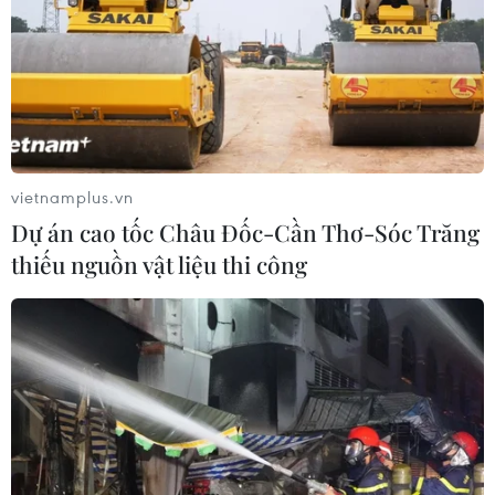
19/11/2020 09:03
Câu chuyện về cô giáo Hồ Thị Thùy Vân gây xúc động
bởi sự đóng góp thầm lặng tại Tu Mơ Rông, một huyện
nghèo của tỉnh Kon Tum, với điều kiện vật chất còn
nhiều thiếu thốn.
TIN CÙNG CHUYÊN MỤC
vietnamplus.vn
Dự án cao tốc Châu Đốc-Cần Thơ-Sóc Trăng
Đắk Lắk tháo gỡ khó khăn, đảm bảo
thiếu nguồn vật liệu thi công
đủ sách giáo khoa cho năm học mới
06/08/2026 04:12
Bộ GD-ĐT dự kiến điều chỉnh trong
bổ nhiệm chức danh và xếp lương
nhà giáo
06/08/2026 02:18