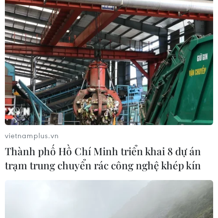
Vụ gian lận điểm thi tại Tuyên
Quang: Sáng mai (5/8), công bố
phương án xử lý
04/08/2026 11:11
Nghệ An: Gấp rút hoàn thiện trường
lớp, cải thiện điều kiện dạy học
04/08/2026 04:35
vietnamplus.vn
Hôm nay, các cơ sở giáo dục đại học
Thành phố Hồ Chí Minh triển khai 8 dự án
bắt đầu xét tuyển nguyện vọng
trạm trung chuyển rác công nghệ khép kín
04/08/2026 03:58
Tỉnh Tuyên Quang còn 578 cơ sở giáo