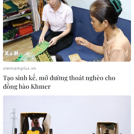
sự hy sinh, cống hiến thầm lặng, không mệt mỏi của các
thầy, cô giáo trên mọi miền đất nước.
vietnamplus.vn
Tạo sinh kế, mở đường thoát nghèo cho
đồng bào Khmer
Câu chuyện về cô giáo gần 20 năm bám
làng dạy học ở Kon Tum