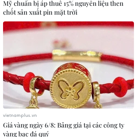
Mỹ chuẩn bị áp thuế 15% nguyên liệu then
chốt sản xuất pin mặt trời
Tuyên dương 63 nhà giáo tiêu biểu là
người dân tộc thiểu số
17/11/2020 15:09
Chương trình “Chia sẻ cùng thầy cô” năm 2020 tuyên
dương các giáo viên người dân tộc thiểu số đang trực
tiếp dạy học cho học sinh vùng sâu, vùng xa, biên giới,
vùng điều kiện kinh tế-xã hội khó khăn.
vietnamplus.vn
Giá vàng ngày 6/8: Bảng giá tại các công ty
vàng bạc đá quý