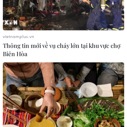
Dự kiến giảm hơn 17.000 đầu mối cơ
sở giáo dục trên cả nước, tương ứng
45,7%
vietnamplus.vn
06/08/2026 01:26
Thông tin mới về vụ cháy lớn tại khu vực chợ
Biên Hòa
Đề xuất trợ cấp một lần cho giáo viên
mầm non đã nghỉ công tác chưa
hưởng chế độ
05/08/2026 14:59
Chính sách khuyến khích doanh
nghiệp tham gia hoạt động giáo dục
nghề nghiệp
05/08/2026 14:58