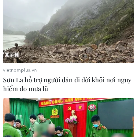
dục sau sắp xếp trường lớp
03/08/2026 11:03
Trang bị kỹ năng, vốn tiếng Việt cho
trẻ em dân tộc thiểu số trước khi vào
lớp 1
03/08/2026 03:41
vietnamplus.vn
Sơn La hỗ trợ người dân di dời khỏi nơi nguy
Thủ khoa Trường Quản trị Kinh
hiểm do mưa lũ
doanh bật mí bí quyết duy trì thành
tích xuất sắc
02/08/2026 09:16
Trước thềm năm học mới: Giáo dục