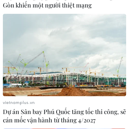
14/09/2022 02:47
Gòn khiến một người thiệt mạng
Kênh truyền hình NBC của Mỹ ngày 13/9 cho biết lượng
khán giả theo dõi chương trình truyền hình trực tiếp lễ
trao giải Emmy 2022 đã giảm tới 24% so với năm 2021,
xuống chỉ còn 5,9 triệu người.
vietnamplus.vn
Dự án Sân bay Phú Quốc tăng tốc thi công, sẽ
cán mốc vận hành từ tháng 4/2027