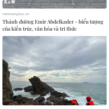
vietnamplus.vn
Thánh đường Emir Abdelkader - biểu tượng
của kiến trúc, văn hóa và tri thức
Lễ Trao giải Emmy 2023 bị hoãn vì đình
công kéo dài tại Hollywood
28/07/2023 07:29
Truyền thông Mỹ đưa tin Lễ Trao giải Truyền hình Emmy
2023 dự kiến diễn ra trong tháng Chín tới nhưng có thể