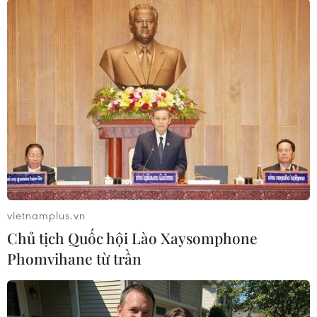
Sung Jin), "Biên kịch xuất sắc nhất" (cũng thuộc
về Lee Sung Jin), "Nam diễn viên chính xuất sắc
nhất" (trao cho tài tử Steven Yeun) và Nữ diễn
viên chính xuất sắc nhất (minh tinh Ali Wong).
Được Telegraph đánh giá là "series hay nhất
năm cho đến nay," tác phẩm có nội dung xoay
quanh cuộc sống của hai người gốc Á là Amy
Lau (Ali Wong thủ vai) và Danny Cho (Steven
Yeun đóng).
Trong khi nhân vật Amy có công ty làm ăn phát
vietnamplus.vn
đạt thì Danny là nhà thầu chật vật kiếm sống. Cả
Chủ tịch Quốc hội Lào Xaysomphone
hai liên tục trả đũa nhau bằng những tình
Phomvihane từ trần
huống dở khóc dở cười, khiến cuộc sống của họ
lâm vào bi kịch.
Trước khi được nhận giải Emmy 2024,
"Beef"
đã