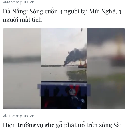
vietnamplus.vn
sẽ bị hoãn lại tới tháng Một năm sau.
Đà Nẵng: Sóng cuốn 4 người tại Mũi Nghê, 3
người mất tích
Lượng khán giả truyền hình của lễ trao
vietnamplus.vn
giải Emmy 2022 thấp kỷ lục
Hiện trường vụ ghe gỗ phát nổ trên sông Sài