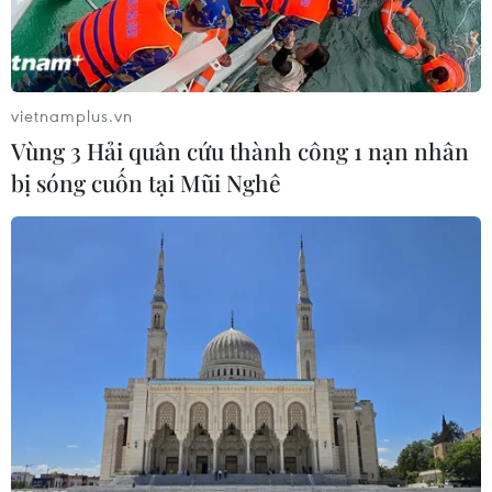
#Lễ trao giải Emmy
#Succession
#The Bear
vietnamplus.vn
#Giải thưởng
#Phim hay nhất
Vùng 3 Hải quân cứu thành công 1 nạn nhân
#Nam diễn viên chính xuất sắc nhất
Mỹ
bị sóng cuốn tại Mũi Nghê
Theo dõi VietnamPlus
TIN LIÊN QUAN