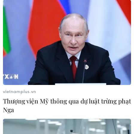
"Succession" giành giải Phim truyền hình
xuất sắc nhất tại Emmy 2022
13/09/2022 12:53
Dẫn đầu với 25 đề cử tại Giải thưởng Emmy 2022, phim
truyền hình "Succession" (tạm dịch "Kế nghiệp") do HBO
sản xuất đã giành được giải Phim truyền hình xuất sắc
nhất, vượt qua nhiều đối thủ nặng ký.
vietnamplus.vn
Thượng viện Mỹ thông qua dự luật trừng phạt
Nga