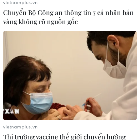
vietnamplus.vn
Chuyển Bộ Công an thông tin 7 cá nhân bán
vàng không rõ nguồn gốc
TIN CÙNG CHUYÊN MỤC
Phim Việt tham dự Liên hoan phim
ASEAN 2026 tại Hong Kong
07/08/2026 15:44
Doanh thu Người Nhện tăng nhanh
tại phòng vé Việt
03/08/2026 07:17
vietnamplus.vn
Phim huyền sử "Hộ linh tráng sỹ"
Thị trường vaccine thế giới chuyển hướng