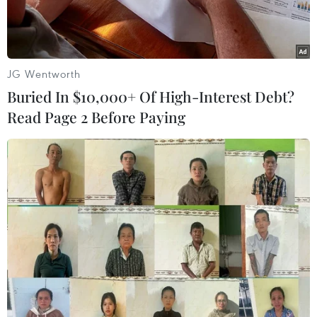
JG Wentworth
Buried In $10,000+ Of High-Interest Debt?
Read Page 2 Before Paying
Jesse Armstrong, tác giả của “Succession,” cùng dàn diễn viên
nhận giải Emmy. (Nguồn: Getty Images)
Ngày 16/1, các ngôi sao nổi tiếng thế giới đã tề
tựu tại thành phố Los Angeles của Mỹ để tham
dự Lễ trao giải Emmy hằng năm, sau khi sự