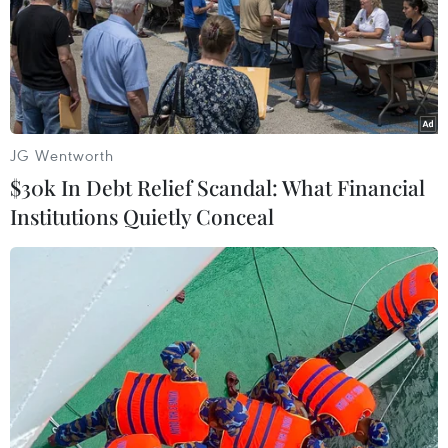
1/1949 và diễn ra hằng năm, ngoại trừ năm
2021 không tổ chức do đại dịch COVID-19. Năm
ngoái, Emmy cũng buộc phải hoãn tổ chức do
chịu ảnh hưởng từ làn sóng đình công của các
nghệ sỹ Hollywood./.
JG Wentworth
(TTXVN/Vietnam+)
$30k In Debt Relief Scandal: What Financial
Institutions Quietly Conceal