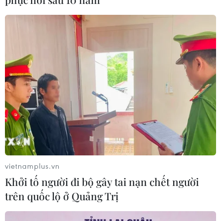
FAHASA Tân Đông Hiệp:
Điểm hẹn văn hóa mới cho mùa Hè
2026
31/05/2026 04:38
'Thực đơn' sách phong phú cho độc
giả nhỏ tuổi nhân Ngày Quốc tế
Thiếu nhi 1/6
31/05/2026 01:12
Xem thêm
vietnamplus.vn
Khởi tố người đi bộ gây tai nạn chết người
trên quốc lộ ở Quảng Trị