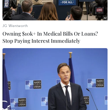
JG Wentworth
Owning $10k+ In Medical Bills Or Loans?
Stop Paying Interest Immediately
Hai diễn viên chính trong phim.
Bộ phim “
The Merciless
” (tên tiếng Việt là “Cuộc
chiến ngầm”), khai thác đề tài thế giới tội phạm