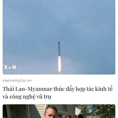
Siwan vụt sáng thành một ngôi sao hành động
mới.
"
The Merciless
" là một trong 5 phim Hàn Quốc
dự Liên hoan phim Cannes 2017, được chiếu
buổi Midnight Screening tối 24/5/2017. Sau khi
phim kết thúc, hơn 2.300 khán giả có mặt tại
Nhà hát Lớn Lumeire đã đồng loại đứng dậy vỗ
tay không ngừng./.
vietnamplus.vn
Thái Lan-Myanmar thúc đẩy hợp tác kinh tế
và công nghệ vũ trụ
Play