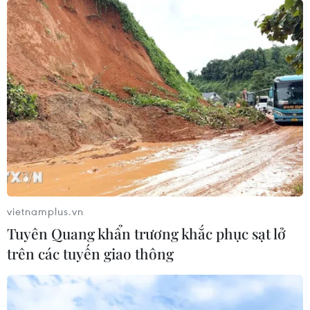
vietnamplus.vn
Transformers 5: Robot là tồn tại duy nhất,
Tuyên Quang khẩn trương khắc phục sạt lở
nội dung không quan trọng
trên các tuyến giao thông
22/06/2017 07:33
Sau "The Last Knight", Michael Bay sẽ rời ghế đạo diễn