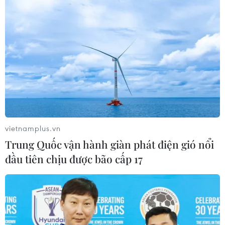
nhưng Transformers vẫn sẽ có những phần tiếp theo như
cái kết gợi mở. Bởi kỹ xảo CGI chứ không phải Bay mới
là thứ quan trọng nhất.
vietnamplus.vn
Trung Quốc vận hành giàn phát điện gió nổi
đầu tiên chịu được bão cấp 17