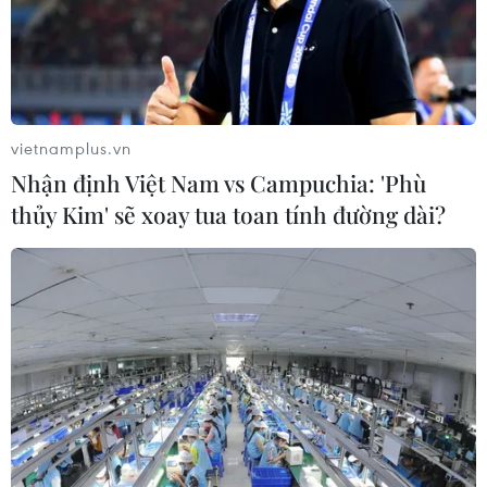
19/06/2026 06:50
Lexxy - con gái nhạc sỹ Tú Dưa gây
bất ngờ với giọng hát và phong cách
cá tính
vietnamplus.vn
18/06/2026 11:45
Nhận định Việt Nam vs Campuchia: 'Phù
thủy Kim' sẽ xoay tua toan tính đường dài?
Một niềm tin và một tình yêu sâu
nặng với Tổ quốc, với nhân dân
18/06/2026 02:31
Dàn nhạc Giao hưởng Hà Nội sắp
biểu diễn cùng các nghệ sỹ nổi tiếng
châu Âu
17/06/2026 09:57