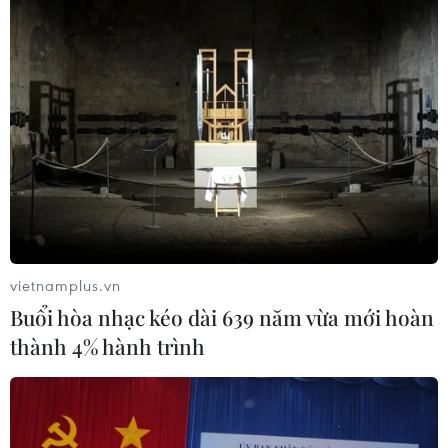
Tiến sỹ-ca sỹ Nguyễn Khánh Ly: 20
năm bền bỉ để chạm tới 'Khát vọng
tình yêu'
02/07/2026 13:47
Phim mới trên VTV: Cuộc đấu trí âm
thầm để gìn giữ 'Trời cao nguyên
xanh'
vietnamplus.vn
01/07/2026 11:10
Buổi hòa nhạc kéo dài 639 năm vừa mới hoàn
thành 4% hành trình
Điện ảnh Việt kết nối văn hóa, lan tỏa
khát vọng hòa bình tại Australia
29/06/2026 13:01