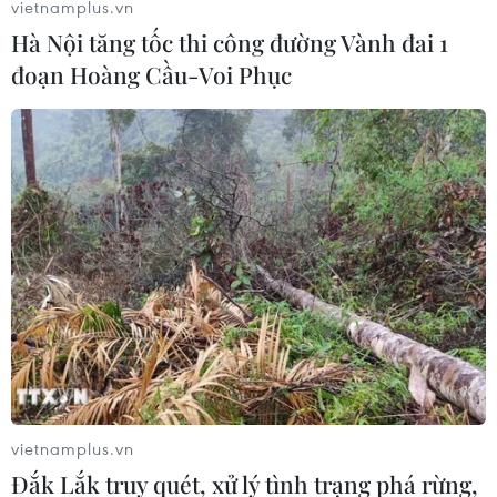
vietnamplus.vn
Hà Nội tăng tốc thi công đường Vành đai 1
đoạn Hoàng Cầu-Voi Phục
Ra mắt cuốn "Luật báo chí và các văn bản
hướng dẫn thi hành"
19/06/2017 21:35
Cuốn sách “Luật báo chí và các văn bản hướng dẫn thi
hành" là cẩm nang hữu ích dành cho mỗi phóng viên,
biên tập viên cũng như những người làm công tác quản
lý báo chí trong quá trình tác nghiệp.
vietnamplus.vn
Đắk Lắk truy quét, xử lý tình trạng phá rừng,