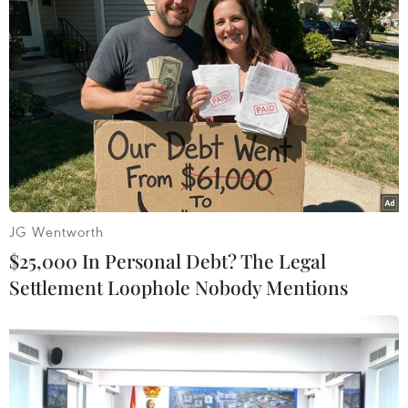
Video
(Vietnam+)
JG Wentworth
$25,000 In Personal Debt? The Legal
Settlement Loophole Nobody Mentions
#Vé xem phim
#Phim Hàn Quốc
#The Merciless