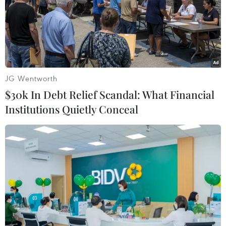
TIN LIÊN QUAN
JG Wentworth
$30k In Debt Relief Scandal: What Financial
Institutions Quietly Conceal
“Tiến Lên, Jets!” - bộ phim âm nhạc về
những cô gái Nhật Bản