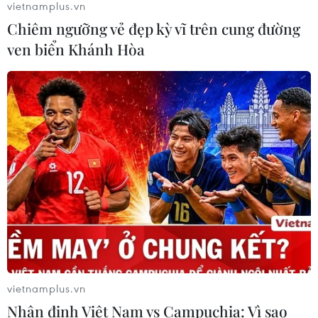
vietnamplus.vn
Chiêm ngưỡng vẻ đẹp kỳ vĩ trên cung đường
ven biển Khánh Hòa
Tòa án Nga lần đầu phán quyết về
bản quyền đối với sản phẩm do AI tạo
ra
03/08/2026 04:28
Tây Ban Nha nỗ lực khôi phục trật tự
sau cuộc khủng hoảng chưa từng có
03/08/2026 03:55
Xem thêm
vietnamplus.vn
Nhận định Việt Nam vs Campuchia: Vì sao