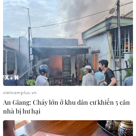
vietnamplus.vn
#Tổ hợp tên lửa phòng không S-400
An Giang: Cháy lớn ở khu dân cư khiến 5 căn
#Nhà nước Liên minh
#Hệ thống phòng không
nhà bị hư hại
#Biện pháp trừng phạt
Belarus