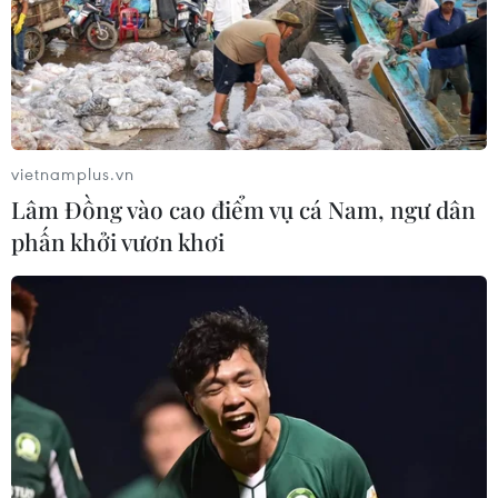
vietnamplus.vn
Lâm Đồng vào cao điểm vụ cá Nam, ngư dân
phấn khởi vươn khơi