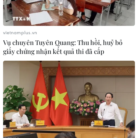
vietnamplus.vn
Vụ chuyên Tuyên Quang: Thu hồi, huỷ bỏ
giấy chứng nhận kết quả thi đã cấp
Quân đội Nga và Belarus tiến hành tuần
tra không quân chung
05/05/2023 15:00
Các máy bay quân sự của Nga và Belarus thực hiện
các chuyến bay chung như một phần của giai đoạn tiếp
theo trong cuộc kiểm tra khả năng sẵn sàng chiến đấu