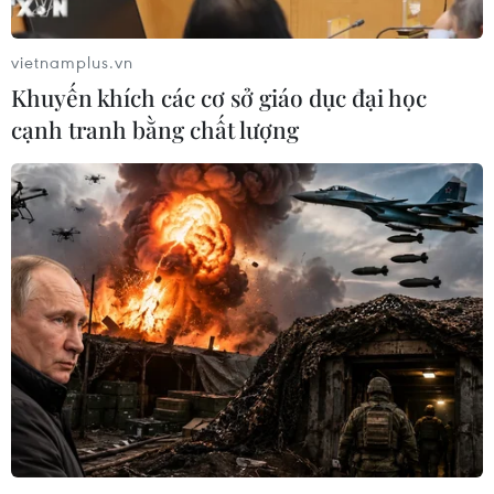
toàn diện ở Belarus.
vietnamplus.vn
Khuyến khích các cơ sở giáo dục đại học
cạnh tranh bằng chất lượng
Nga-Belarus thúc đẩy chương trình Hiệp
ước Nhà nước Liên minh
13/05/2023 23:15