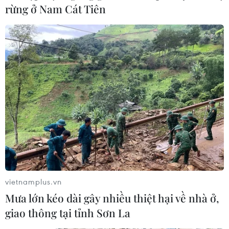
rừng ở Nam Cát Tiên
Belarus đặt lực lượng vũ trang trong tình
trạng báo động cao
16/05/2023 00:11
Belarus đã đặt các lực lượng vũ trang trong tình trạng
báo động cao sau khi 4 máy bay quân sự Nga đã bị
bắn hạ trong không phận Nga vào tuần trước gần khu
vực biên giới Ukraine và Belarus.
vietnamplus.vn
Mưa lớn kéo dài gây nhiều thiệt hại về nhà ở,
giao thông tại tỉnh Sơn La