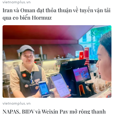
vietnamplus.vn
06/08/2026 15:57
Iran và Oman đạt thỏa thuận về tuyến vận tải
qua eo biển Hormuz
Nga thúc đẩy đa dạng hóa tuyến vận
tải kết nối châu Á qua Ấn Độ Dương
06/08/2026 15:34
Italy và Hy Lạp trở thành điểm nóng
của virus Tây sông Nile
06/08/2026 13:24
NATO ưu tiên đẩy nhanh chuyển
giao hệ thống phòng không cho
vietnamplus.vn
Ukraine
NAPAS, BIDV và Weixin Pay mở rộng thanh