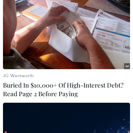
Theo dõi VietnamPlus
TIN LIÊN QUAN
JG Wentworth
Buried In $10,000+ Of High-Interest Debt?
Read Page 2 Before Paying