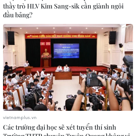
thầy trò HLV Kim Sang-sik cần giành ngôi
đầu bảng?
CƠ QUAN CHỦ QUẢN: THÔNG TẤN XÃ VIỆT NAM
Tổng Biên tập: TRẦN TIẾN DUẨN
Phó Tổng Biên tập: NGUYỄN THỊ TÁM, KHÚC THANH
THỦY
Sở hữu trí tuệ
Quy định sử dụng
RSS
Hỗ trợ
Ngôn ngữ
TTXVN
Dịch vụ tin
Quảng cáo
Liên hệ
vietnamplus.vn
Các trường đại học sẽ xét tuyển thí sinh
Trường THTP chuyên Tuyên Quang không vi