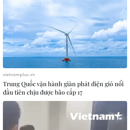
Tổng thống Nga thay đổi vị
trí các chỉ huy tại mặt trận Ukraine
05/08/2026 15:26
Đâm dao ở trung tâm London, một
nữ nghi phạm bị bắt giữ
05/08/2026 15:07
vietnamplus.vn
Trung Quốc vận hành giàn phát điện gió nổi
Nhiều chuyến bay tại Đức chuyển
đầu tiên chịu được bão cấp 17
hướng do vật thể bay gần đường
băng
05/08/2026 10:54