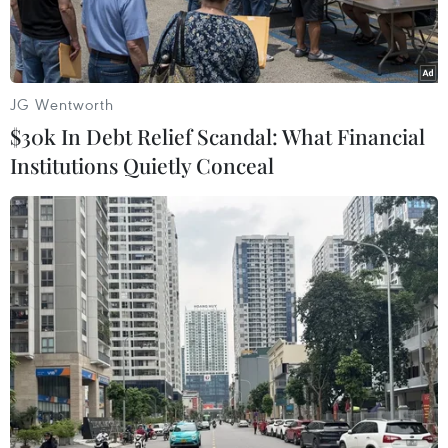
JG Wentworth
$30k In Debt Relief Scandal: What Financial
Institutions Quietly Conceal
Hệ thống phòng không S-400 tham gia cuộc tập trận ở Brest,
Belarus, ngày 9/2/2022. (Ảnh: AFP/TTXVN)
TASS đưa tin cơ quan báo chí Bộ Quốc phòng
Belarus thông báo thêm một tổ hợp tên lửa
phòng không S-400 đã được triển khai tới nước
này.
Thông cáo xác nhận: "Tổ hợp tiếp theo của hệ