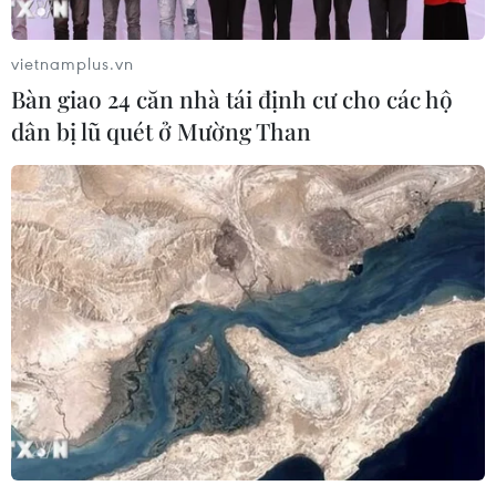
vietnamplus.vn
TIN CÙNG CHUYÊN MỤC
Bàn giao 24 căn nhà tái định cư cho các hộ
Nga thông báo tấn công căn
dân bị lũ quét ở Mường Than
cứ ngầm của Ukraine
06/08/2026 16:21
Tây Ban Nha: 100 người thiệt mạng
trong vụ vượt biển ồ ạt vào Ceuta
06/08/2026 16:03
Đức tuyên án chung thân đối tượng
gây vụ lao xe vào đám đông ở
Munich