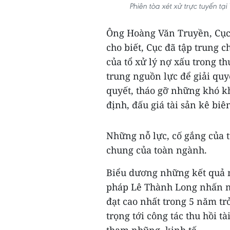
Phiên tòa xét xử trực tuyến t
Ông Hoàng Văn Truyền, Cục
cho biết, Cục đã tập trung 
của tổ xử lý nợ xấu trong th
trung nguồn lực để giải quyế
quyết, tháo gỡ những khó k
định, đấu giá tài sản kê bi
Những nỗ lực, cố gắng của 
chung của toàn ngành.
Biểu dương những kết quả m
pháp Lê Thành Long nhấn mạ
đạt cao nhất trong 5 năm trở
trọng tới công tác thu hồi tà
tham nhũng, kinh tế.