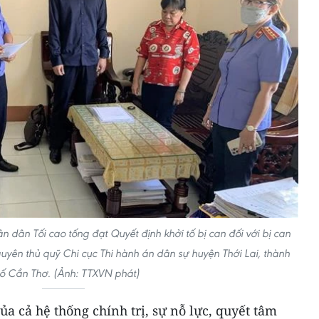
n dân Tối cao tống đạt Quyết định khởi tố bị can đối với bị can
uyên thủ quỹ Chi cục Thi hành án dân sự huyện Thới Lai, thành
ố Cần Thơ. (Ảnh: TTXVN phát)
ủa cả hệ thống chính trị, sự nỗ lực, quyết tâm