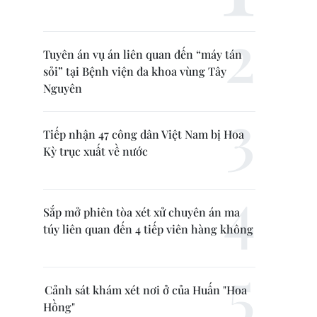
Tuyên án vụ án liên quan đến “máy tán
sỏi” tại Bệnh viện đa khoa vùng Tây
Nguyên
Tiếp nhận 47 công dân Việt Nam bị Hoa
Kỳ trục xuất về nước
Sắp mở phiên tòa xét xử chuyên án ma
túy liên quan đến 4 tiếp viên hàng không
Cảnh sát khám xét nơi ở của Huấn "Hoa
Hồng"