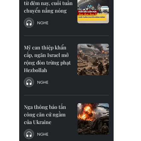
từ đêm nay, cuối tuần
chuyển nắng nóng
NGHE
Mỹ can thiệp khẩn
cấp, ngăn Israel mở
rộng đòn trừng phạt
Hezbollah
NGHE
Nga thông báo tấn
công căn cứ ngầm
của Ukraine
NGHE