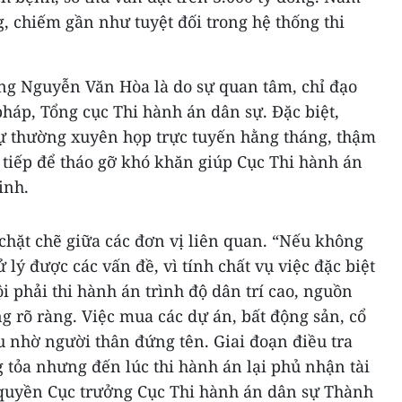
g, chiếm gần như tuyệt đối trong hệ thống thi
ông Nguyễn Văn Hòa là do sự quan tâm, chỉ đạo
pháp, Tổng cục Thi hành án dân sự. Đặc biệt,
ự thường xuyên họp trực tuyến hằng tháng, thậm
c tiếp để tháo gỡ khó khăn giúp Cục Thi hành án
inh.
chặt chẽ giữa các đơn vị liên quan. “Nếu không
 lý được các vấn đề, vì tính chất vụ việc đặc biệt
i phải thi hành án trình độ dân trí cao, nguồn
ng rõ ràng. Việc mua các dự án, bất động sản, cổ
u nhờ người thân đứng tên. Giai đoạn điều tra
 tỏa nhưng đến lúc thi hành án lại phủ nhận tài
quyền Cục trưởng Cục Thi hành án dân sự Thành