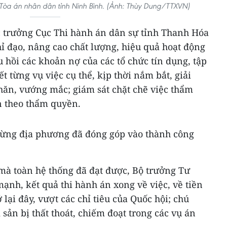
ại Tòa án nhân dân tỉnh Ninh Bình. (Ảnh: Thùy Dung/TTXVN)
 trưởng Cục Thi hành án dân sự tỉnh Thanh Hóa
chỉ đạo, nâng cao chất lượng, hiệu quả hoạt động
u hồi các khoản nợ của các tổ chức tín dụng, tập
t từng vụ việc cụ thể, kịp thời nắm bắt, giải
hăn, vướng mắc; giám sát chặt chẽ việc thẩm
ên theo thẩm quyền.
từng địa phương đã đóng góp vào thành công
à toàn hệ thống đã đạt được, Bộ trưởng Tư
nh, kết quả thi hành án xong về việc, về tiền
 lại đây, vượt các chỉ tiêu của Quốc hội; chú
i sản bị thất thoát, chiếm đoạt trong các vụ án