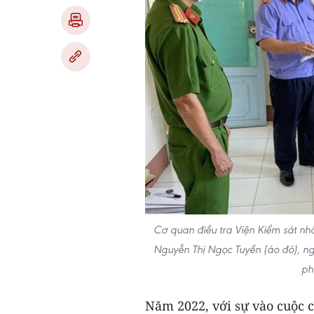
Cơ quan điều tra Viện Kiểm sát nhâ
Nguyễn Thị Ngọc Tuyền (áo đỏ), ng
ph
Năm 2022, với sự vào cuộc c