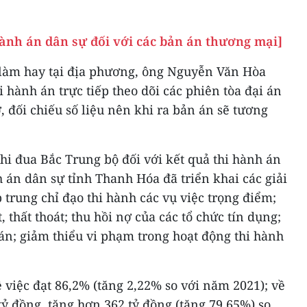
hành án dân sự đối với các bản án thương mại]
làm hay tại địa phương, ông Nguyễn Văn Hòa
i hành án trực tiếp theo dõi các phiên tòa đại án
, đối chiếu số liệu nên khi ra bản án sẽ tương
hi đua Bắc Trung bộ đối với kết quả thi hành án
h án dân sự tỉnh Thanh Hóa đã triển khai các giải
 trung chỉ đạo thi hành các vụ việc trọng điểm;
, thất thoát; thu hồi nợ của các tổ chức tín dụng;
 án; giảm thiểu vi phạm trong hoạt động thi hành
ề việc đạt 86,2% (tăng 2,22% so với năm 2021); về
tỷ đồng, tăng hơn 362 tỷ đồng (tăng 79,65%) so