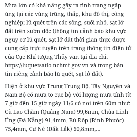
Mưa lớn có khả năng gây ra tình trạng ngập
úng tại các vùng trũng, thấp, khu đô thị, công
nghiệp; lũ quét trên các sông, suối nhỏ, sạt lở
đất trên sườn dốc (thông tin cảnh báo khu vực
nguy cơ lũ quét, sạt lở đất thời gian thực được
cung cấp trực tuyến trên trang thông tin điện tử
của Cục Khí tượng Thủy văn tại địa chỉ:
https://luquetsatlo.nchmf.gov.vn và trong bản
tin riêng cảnh báo lũ quét, sạt lở đất).
Hiện ở khu vực Trung Trung Bộ, Tây Nguyên và
Nam Bộ có mưa to cục bộ với lượng mưa tính từ
7 giờ đến 15 giờ ngày 11/6 có nơi trên 60m như:
Cù Lao Chàm (Quảng Nam) 99,6mm, Chùa Linh
Ứng (Đà Nẵng) 91,4mm, Bù Đốp (Bình Phước)
75,4mm, Cư Né (Đắk Lắk) 60,8mm,...