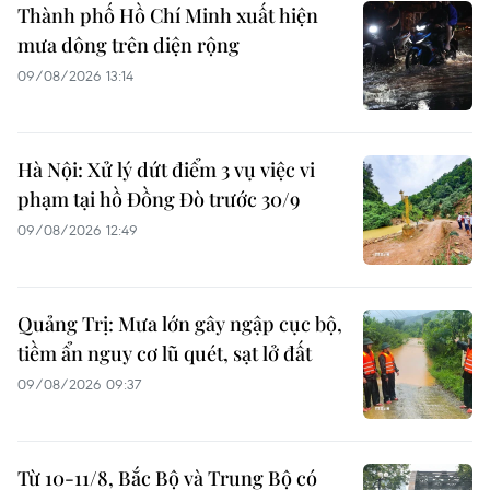
Thành phố Hồ Chí Minh xuất hiện
mưa dông trên diện rộng
09/08/2026 13:14
Hà Nội: Xử lý dứt điểm 3 vụ việc vi
phạm tại hồ Đồng Đò trước 30/9
09/08/2026 12:49
Quảng Trị: Mưa lớn gây ngập cục bộ,
tiềm ẩn nguy cơ lũ quét, sạt lở đất
09/08/2026 09:37
Từ 10-11/8, Bắc Bộ và Trung Bộ có