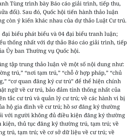
nh Tùng trình bày Báo cáo giải trình, tiếp thu,
sửa đổi). Sau đó, Quốc hội tiến hành thảo luận
ng còn ý kiến khác nhau của dự thảo Luật Cư trú.
 đại biểu phát biểu và 04 đại biểu tranh luận;
iểu thống nhất với dự thảo Báo cáo giải trình, tiếp
của Ủy ban Thường vụ Quốc hội.
ũng tập trung thảo luận về một số nội dung như:
ờng trú,” “nơi tạm trú,” “chỗ ở hợp pháp,” “chủ
ng,” “cơ quan đăng ký cư trú” để thể hiện chính
ật ngữ về cư trú, bảo đảm tính thống nhất của
n tắc cư trú và quản lý cư trú; về các hành vi bị
a hộ gia đình về cư trú; hồ sơ đăng ký thường
đối với người không đủ điều kiện đăng ký thường
u kiện, thủ tục đăng ký thường trú, tạm trú; về
 trú, tạm trú; về cơ sở dữ liệu về cư trú; về