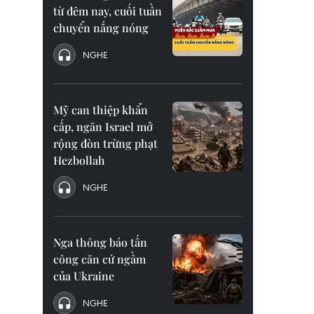
từ đêm nay, cuối tuần
chuyển nắng nóng
NGHE
Mỹ can thiệp khẩn
cấp, ngăn Israel mở
rộng đòn trừng phạt
Hezbollah
NGHE
Nga thông báo tấn
công căn cứ ngầm
của Ukraine
NGHE