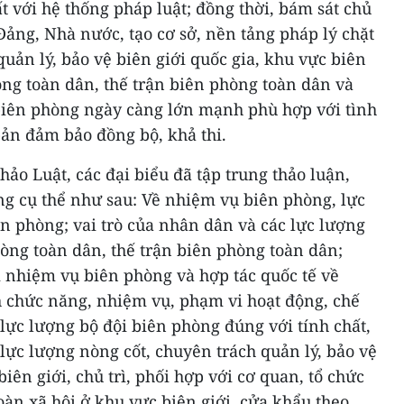
t với hệ thống pháp luật; đồng thời, bám sát chủ
Đảng, Nhà nước, tạo cơ sở, nền tảng pháp lý chặt
quản lý, bảo vệ biên giới quốc gia, khu vực biên
ng toàn dân, thế trận biên phòng toàn dân và
biên phòng ngày càng lớn mạnh phù hợp với tình
bản đảm bảo đồng bộ, khả thi.
hảo Luật, các đại biểu đã tập trung thảo luận,
ng cụ thể như sau: Về nhiệm vụ biên phòng, lực
n phòng; vai trò của nhân dân và các lực lượng
òng toàn dân, thế trận biên phòng toàn dân;
i nhiệm vụ biên phòng và hợp tác quốc tế về
h chức năng, nhiệm vụ, phạm vi hoạt động, chế
 lực lượng bộ đội biên phòng đúng với tính chất,
 lực lượng nòng cốt, chuyên trách quản lý, bảo vệ
biên giới, chủ trì, phối hợp với cơ quan, tổ chức
 toàn xã hội ở khu vực biên giới, cửa khẩu theo