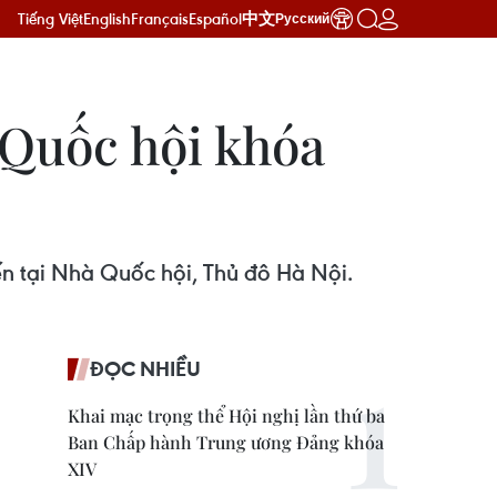
Tiếng Việt
English
Français
Español
中文
Русский
 Quốc hội khóa
ến tại Nhà Quốc hội, Thủ đô Hà Nội.
ĐỌC NHIỀU
Khai mạc trọng thể Hội nghị lần thứ ba
Ban Chấp hành Trung ương Đảng khóa
XIV