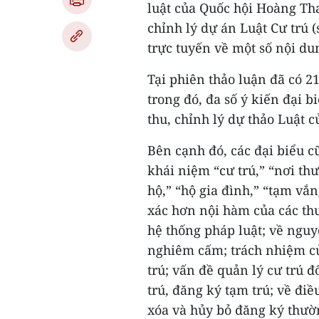
luật của Quốc hội Hoàng Tha
chỉnh lý dự án Luật Cư trú (
trực tuyến về một số nội du
Tại phiên thảo luận đã có 21
trong đó, đa số ý kiến đại b
thu, chỉnh lý dự thảo Luật 
Bên cạnh đó, các đại biểu c
khái niệm “cư trú,” “nơi thư
hộ,” “hộ gia đình,” “tạm vắ
xác hơn nội hàm của các thu
hệ thống pháp luật; về nguyê
nghiêm cấm; trách nhiệm củ
trú; vấn đề quản lý cư trú 
trú, đăng ký tạm trú; về điề
xóa và hủy bỏ đăng ký thường