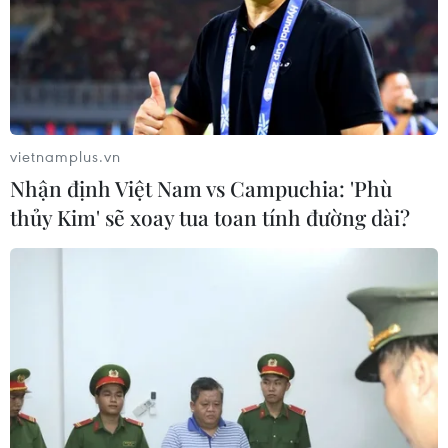
05/08/2026 23:15
Chủ động ứng phó với biến đổi khí
hậu trong thời kỳ mới
05/08/2026 14:57
vietnamplus.vn
Nhận định Việt Nam vs Campuchia: 'Phù
thủy Kim' sẽ xoay tua toan tính đường dài?
Gần 40 điểm bị sạt lở đất do mưa lớn
tại Lào Cai
05/08/2026 14:56
Bão số 3 gây gió mạnh, sóng cao trên
vùng biển phía Đông Nam
05/08/2026 14:55