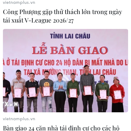
vietnamplus.vn
Động đất mạnh làm rung chuyển
Công Phượng gặp thử thách lớn trong ngày
miền Nam Philippines
tái xuất V-League 2026/27
05/08/2026 05:29
Thời tiết miền Bắc sẽ ảnh
hưởng ra sao khi bão số 3 Kujira đi
vào Biển Đông?
05/08/2026 04:56
Áp thấp nhiệt đới mạnh lên thành
bão số 3, vùng ven biển không bị ảnh
hưởng
05/08/2026 01:41
vietnamplus.vn
Bàn giao 24 căn nhà tái định cư cho các hộ