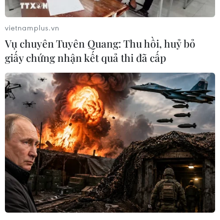
vietnamplus.vn
Vụ chuyên Tuyên Quang: Thu hồi, huỷ bỏ
giấy chứng nhận kết quả thi đã cấp
#Đà Nẵng
#Hệ thống cảnh báo
#Sóng thần
#Thử nghiệm
#Viettel
TP. Đà Nẵng
Áo
Theo dõi VietnamPlus
TIN CÙNG CHUYÊN MỤC