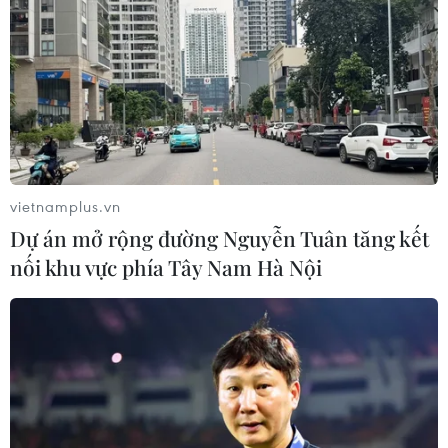
nắng nóng
06/08/2026 03:02
Thành phố Hồ Chí Minh triển khai 8
dự án trạm trung chuyển rác công
nghệ khép kín
06/08/2026 03:01
vietnamplus.vn
Dự án mở rộng đường Nguyễn Tuân tăng kết
Sơn La hỗ trợ người dân di dời khỏi
nối khu vực phía Tây Nam Hà Nội
nơi nguy hiểm do mưa lũ
06/08/2026 02:50
Thời tiết ngày 6/8: Bão số 3 đã di
chuyển ra ngoài Biển Đông