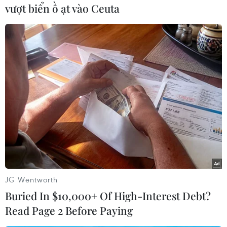
vượt biển ồ ạt vào Ceuta
Ngay sau buổi thử nghiệm, dưới sự chủ trì của
Phó Thủ tướng HoàngTrung Hải, các ngành liên
quan đã đánh giá những mặt được và những
hạnchế cần khắc phục. Kết luận buổi thử
nghiệm, Phó Thủ tướng Hoàng TrungHải đánh
giá cao và biểu dương Bộ Nông nghiệp và Phát
triển Nông thôn;Ban chỉ đạo phòng chống lụt
bão Trung ương; Tập đoàn Viễn thông Quân
độiđã tập trung cao độ trong việc sớm hoàn
thành việc chế tạo và lắp đặt10 bộ thiết bị cảnh
báo sóng thàn, chịu được điều kiện môi trường
đặcbiệt (độ ẩm cao, nhiệt độ cao hơn bình
JG Wentworth
thường, nhiệt độ thấp hơn bìnhthường...); hoàn
Buried In $10,000+ Of High-Interest Debt?
thành lắp đặt hệ thống máy tính, phần mềm
Read Page 2 Before Paying
điều khiển vàđưòng truyền tại Viện Vật lý Địa