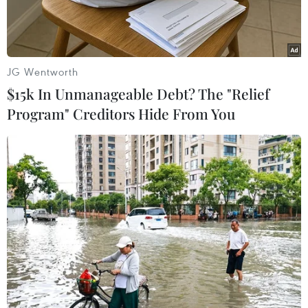
Quân đội (Viettel) đã phối hợp tổ chức thử
nghiệm hệ thống báo động trực canhcảnh báo
sóng thần.
JG Wentworth
Phó Thủ tướng Hoàng TrungHải, đại diện Văn
$15k In Unmanageable Debt? The "Relief
phòng Chính phủ, Ban Chỉ đạo phòng chống lụt
Program" Creditors Hide From You
bão Trung ương, Ủyban Quốc gia tìm kiếm cứu
nạn, Bộ Tư lệnh Bộ đội Biên phòng, Viện Vậtlý
Địa cầu, lãnh đạo Ủy ban Nhân dân thành phố
Đà Nẵng và các ban, ngành liên quan đã chứng
kiến buổi thử nghiệm.
Một tình huống giả định khi phía Tây
Philippinescách các tỉnh khu vực miền Trung từ
1.800-2.000km xuất hiện trận độngđất 8,8 độ
Richter có nguy cơ xuất hiện sóng thần và dự