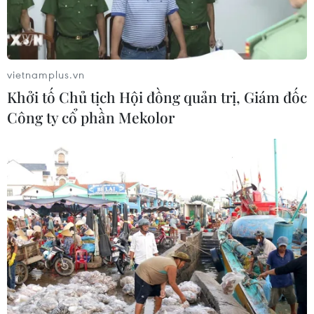
Thả kỳ đà hoa về rừng đặc dụng
vườn chim Bạc Liêu
vietnamplus.vn
05/08/2026 13:45
Khởi tố Chủ tịch Hội đồng quản trị, Giám đốc
Công ty cổ phần Mekolor
Đẩy nhanh tiến độ Nhà máy điện rác
ở Thanh Hóa trước áp lực xử lý rác
thải
05/08/2026 13:30
Bàn giao một cá thể Diều hoa Miến
Điện cho Vườn quốc gia Phong Nha-
Kẻ Bàng
05/08/2026 12:11