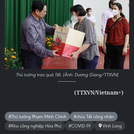
Thủ tướng trao quà Tết. (Ảnh: Dương Giang/TTXVN)
(TTXVN/Vietnam+)
#Thủ tướng Phạm Minh Chính
#chúc Tết công nhân
#Khu công nghiệp Hòa Phú
#COVID-19
Vĩnh Long