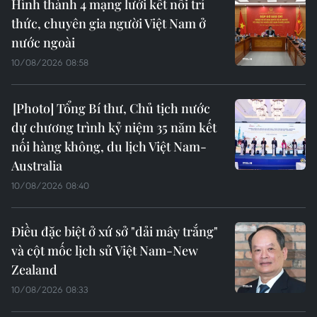
Hình thành 4 mạng lưới kết nối trí
thức, chuyên gia người Việt Nam ở
nước ngoài
10/08/2026 08:58
Tổng Bí thư, Chủ tịch nước
dự chương trình kỷ niệm 35 năm kết
nối hàng không, du lịch Việt Nam-
Australia
10/08/2026 08:40
Điều đặc biệt ở xứ sở "dải mây trắng"
và cột mốc lịch sử Việt Nam-New
Zealand
10/08/2026 08:33