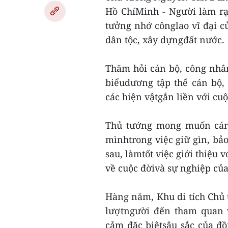
Hồ ChíMinh - Người làm rạ
tưởng nhớ cônglao vĩ đại c
dân tộc, xây dựngđất nước.
Thăm hỏi cán bộ, công nhâ
biểudương tập thể cán bộ,
các hiện vậtgắn liền với cuộ
Thủ tướng mong muốn cán b
mìnhtrong việc giữ gìn, bả
sau, làmtốt việc giới thiệu
về cuộc đờivà sự nghiệp của
Hàng năm, Khu di tích Chủ t
lượtngười đến tham quan v
cảm đặc biệtsâu sắc của đồ