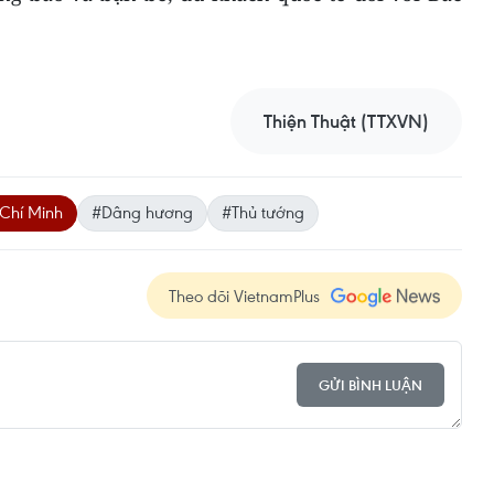
Thiện Thuật (TTXVN)
 Chí Minh
#Dâng hương
#Thủ tướng
Theo dõi VietnamPlus
GỬI BÌNH LUẬN