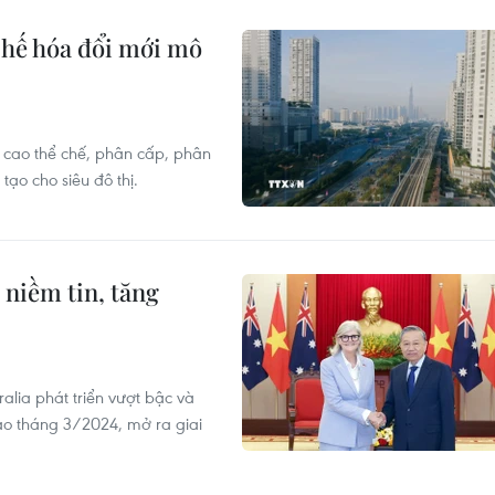
 chế hóa đổi mới mô
g cao thể chế, phân cấp, phân
ạo cho siêu đô thị.
 niềm tin, tăng
alia phát triển vượt bậc và
vào tháng 3/2024, mở ra giai