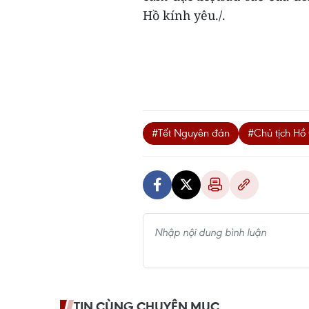
Hồ kính yêu./.
#Tết Nguyên đán
#Chủ tịch Hồ
TIN CÙNG CHUYÊN MỤC