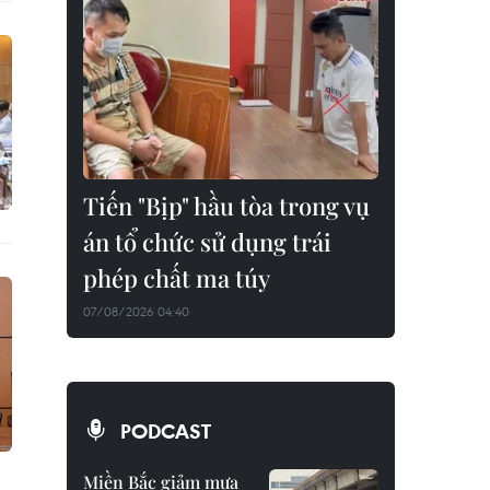
Tiến "Bịp" hầu tòa trong vụ
án tổ chức sử dụng trái
phép chất ma túy
07/08/2026 04:40
PODCAST
Miền Bắc giảm mưa