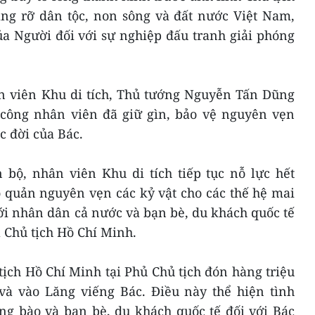
ng rỡ dân tộc, non sông và đất nước Việt Nam,
ủa Người đối với sự nghiệp đấu tranh giải phóng
n viên Khu di tích, Thủ tướng Nguyễn Tấn Dũng
 công nhân viên đã giữ gìn, bảo vệ nguyên vẹn
c đời của Bác.
ộ, nhân viên Khu di tích tiếp tục nỗ lực hết
o quản nguyên vẹn các kỷ vật cho các thế hệ mai
 với nhân dân cả nước và bạn bè, du khách quốc tế
 Chủ tịch Hồ Chí Minh.
ịch Hồ Chí Minh tại Phủ Chủ tịch đón hàng triệu
à vào Lăng viếng Bác. Điều này thể hiện tình
ng bào và bạn bè, du khách quốc tế đối với Bác