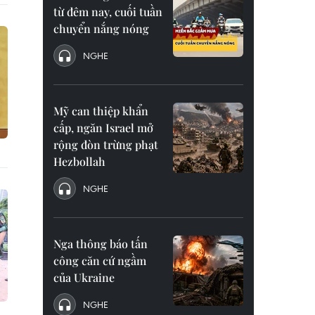
từ đêm nay, cuối tuần
chuyển nắng nóng
NGHE
Mỹ can thiệp khẩn
cấp, ngăn Israel mở
rộng đòn trừng phạt
Hezbollah
NGHE
Nga thông báo tấn
công căn cứ ngầm
của Ukraine
NGHE