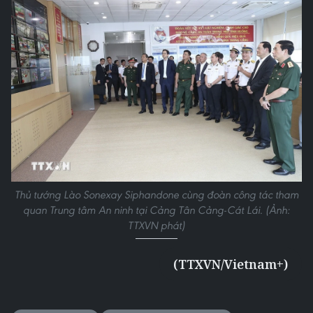
Thủ tướng Lào Sonexay Siphandone cùng đoàn công tác tham
quan Trung tâm An ninh tại Cảng Tân Cảng-Cát Lái. (Ảnh:
TTXVN phát)
(TTXVN/Vietnam+)