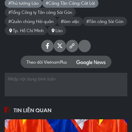
#Thủ tướng Lào
#Cảng Tân Cảng-Cát Lái
#Tổng Công ty Tân cảng Sài Gòn
#Quân chủng Hải quân
#làm việc
#Tân cảng Sài Gòn
Tp. Hồ Chí Minh
Lào
Theo dõi VietnamPlus
TIN LIÊN QUAN