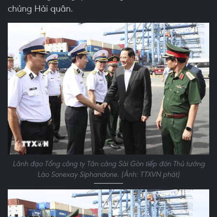
chủng Hải quân.
Lãnh đạo Tổng công ty Tân cảng Sài Gòn tiếp đón Thủ tướng
Lào Sonexay Siphandone. (Ảnh: TTXVN phát)