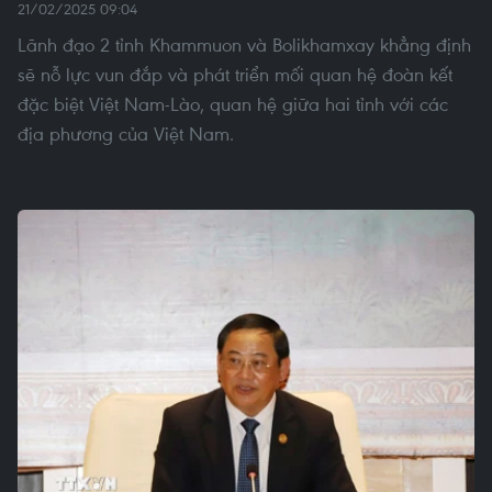
21/02/2025 09:04
Lãnh đạo 2 tỉnh Khammuon và Bolikhamxay khẳng định
sẽ nỗ lực vun đắp và phát triển mối quan hệ đoàn kết
đặc biệt Việt Nam-Lào, quan hệ giữa hai tỉnh với các
địa phương của Việt Nam.