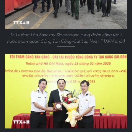
Thủ tướng Lào Sonexay Siphandone cùng đoàn công tác 2
nước tham quan Cảng Tân Cảng-Cát Lái. (Ảnh: TTXVN phát)