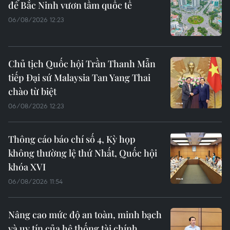
để Bắc Ninh vươn tầm quốc tế
06/08/2026 12:23
Chủ tịch Quốc hội Trần Thanh Mẫn
tiếp Đại sứ Malaysia Tan Yang Thai
chào từ biệt
06/08/2026 12:23
Thông cáo báo chí số 4, Kỳ họp
không thường lệ thứ Nhất, Quốc hội
khóa XVI
06/08/2026 11:54
Nâng cao mức độ an toàn, minh bạch
và uy tín của hệ thống tài chính,