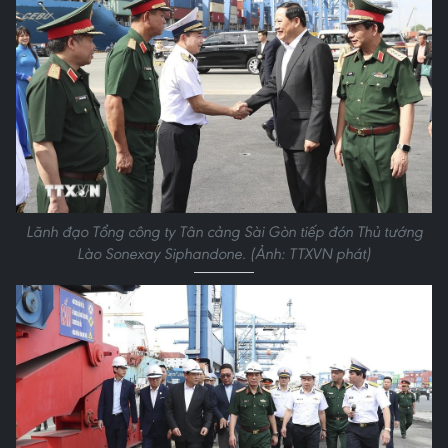
Lãnh đạo Tổng công ty Tân cảng Sài Gòn tiếp đón Thủ tướng
Lào Sonexay Siphandone. (Ảnh: TTXVN phát)