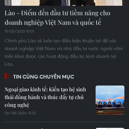
Lào - Điểm đến đầu tư tiềm năng cho
doanh nghiệp Việt Nam và quốc tế
15/02/2025 10:01
Chính phủ Lào sẽ luôn tạo điều kiện thuận lợi để các
doanh nghiệp Việt Nam và nhà đầu tư nước ngoài sớm
triển khai được các hoạt động đầu tư, kinh doanh tại
Lào.
TIN CÙNG CHUYÊN MỤC
Ngoại giao kinh tế: Kiến tạo hệ sinh
thái đồng hành và thúc đẩy tự chủ
công nghệ
06/08/2026 15:33