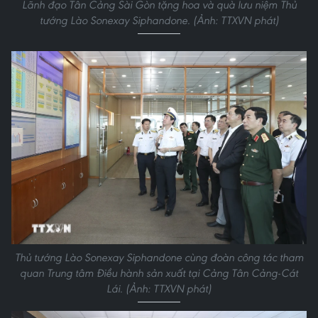
Lãnh đạo Tân Cảng Sài Gòn tặng hoa và quà lưu niệm Thủ
tướng Lào Sonexay Siphandone. (Ảnh: TTXVN phát)
Thủ tướng Lào Sonexay Siphandone cùng đoàn công tác tham
quan Trung tâm Điều hành sản xuất tại Cảng Tân Cảng-Cát
Lái. (Ảnh: TTXVN phát)