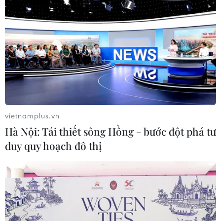
vietnamplus.vn
Hà Nội: Tái thiết sông Hồng - bước đột phá tư
duy quy hoạch đô thị
Thủ tướng chỉ đạo lo cuộc sống cho Việt
kiều Campuchia nghèo
18/07/2016 22:16
Thủ tướng giao các Bộ: Lao động-Thương binh và Xã
hội, Giáo dục và Đào tạo, Tư pháp có giải pháp cụ thể