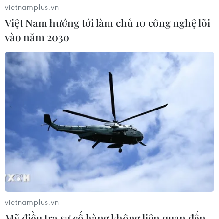
vietnamplus.vn
Việt Nam hướng tới làm chủ 10 công nghệ lõi
vào năm 2030
Cộng đồng người Việt tại nhiều nước tổ
chức gặp mặt mừng Xuân
04/02/2018 07:00
Đúng ngày kỷ niệm thành lập Đảng, cộng đồng người
Việt tại New York (Mỹ), Argentina và Nga đã tổ chức
các buổi gặp mặt mừng Xuân Mậu Tuất 2018.
vietnamplus.vn
Mỹ điều tra sự cố hàng không liên quan đến