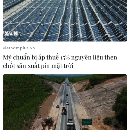
vietnamplus.vn
Mỹ chuẩn bị áp thuế 15% nguyên liệu then
chốt sản xuất pin mặt trời