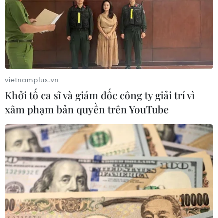
đến xóm Việt kiều “3 không”
12/09/2016 12:13
Truyền hình Thông tấn tại Thành phố Hồ Chí Minh tổ
chức “Vui Tết Trung thu cùng trẻ em vùng biên giới” tại
xã Tân Thành, tỉnh Tây Ninh.
vietnamplus.vn
Khởi tố ca sĩ và giám đốc công ty giải trí vì
xâm phạm bản quyền trên YouTube