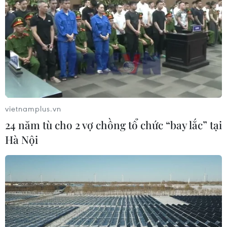
vietnamplus.vn
24 năm tù cho 2 vợ chồng tổ chức “bay lắc” tại
Hà Nội