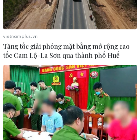
vietnamplus.vn
Tăng tốc giải phóng mặt bằng mở rộng cao
tốc Cam Lộ-La Sơn qua thành phố Huế
TIN CÙNG CHUYÊN MỤC
ASC 2026: Tiếp lửa đam mê khoa học
cho thế hệ trẻ Việt Nam
04/08/2026 14:08
Nghị quyết của Bộ Chính trị về công
tác người Việt Nam ở nước ngoài
04/08/2026 12:08