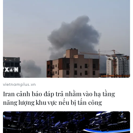
#Tin tức mới nhất trong ngày
#Tin tức thời sự
#Tin tức hot
#Tin tức an ninh
#An ninh
#An ninh Nghệ An
#Thời sự
#Thời sự hôm nay
#Bản tin thời sự
#Tội phạm
#Truy nã
#Tội phạm hình sự
#Hình sự
#Vietnamplus
Campuchia
Theo dõi VietnamPlus
vietnamplus.vn
Iran cảnh báo đáp trả nhằm vào hạ tầng
năng lượng khu vực nếu bị tấn công
TIN LIÊN QUAN