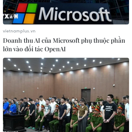
vietnamplus.vn
Doanh thu AI của Microsoft phụ thuộc phần
lớn vào đối tác OpenAI
Khám chữa bệnh miễn phí cho bà con Việt kiều và người nghèo
Campuchia. (Ảnh: Xuân Khu/TTXVN)
Nhân dịp Xuân mới Mậu Tuất và thừa ủy quyền
của Thủ tướng Chính phủ Nguyễn Xuân Phúc,
ngày 4/2, tại xã Chhnoc Chrou, huyện Boribor,
tỉnh Kampong Chhnang, Vương quốc