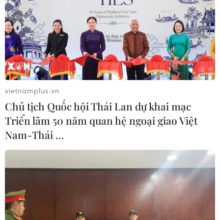
lo cho bà con Việt kiều Campuchia nghèo sống ở đầu
sông Sài Gòn có quốc tịch và được học hành.
vietnamplus.vn
Chủ tịch Quốc hội Thái Lan dự khai mạc
Triển lãm 50 năm quan hệ ngoại giao Việt
Nam-Thái …
Truyền hình Thông tấn đem Trung thu