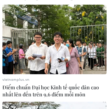
Sudan bắt Thủ tướng và hơn 100 quan
chức chính quyền của ông Bashir
11/04/2019 14:45
Ngày 11/4, truyền thông Bắc Phi đưa tin, hơn 100 người
vốn là quan chức của chính quyền Tổng thống Sudan
Omar Al-Bashir đã bị quân đội bắt giữ, trong đó có Thủ
tướng nước này Mohamed Tahir Ayala.
vietnamplus.vn
Điểm chuẩn Đại học Kinh tế quốc dân cao
nhất lên đến trên 9,6 điểm mỗi môn