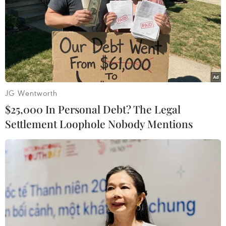
JG Wentworth
$25,000 In Personal Debt? The Legal
Settlement Loophole Nobody Mentions
Cơ quan An ninh Sudan sẽ phóng thích tất
cả tù nhân chính trị
11/04/2019 10:49
Hãng thông tấn nhà nước Sudan SUNA ngày 11/4 đưa
tin, Cơ quan An ninh và Tình báo Quốc gia Sudan đã
thông báo việc phóng thích tất cả các tù nhân chính trị