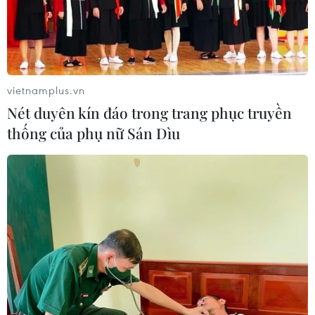
AfDB cảnh báo "siêu" El Nino có thể
khiến châu Phi thiệt hại 20 tỷ USD
26/07/2026 15:42
vietnamplus.vn
Nét duyên kín đáo trong trang phục truyền
Algeria xây dựng cơ chế quốc gia
thống của phụ nữ Sán Dìu
kiểm chứng thông tin nhằm chống
tin giả
26/07/2026 14:50
"Siêu quần thể" cá voi lưng gù đối
mặt rủi ro hàng hải
26/07/2026 10:27