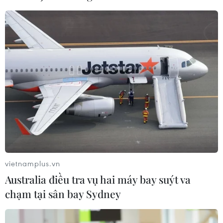
CƠ QUAN CHỦ QUẢN: THÔNG TẤN XÃ VIỆT NAM
Tổng Biên tập: TRẦN TIẾN DUẨN
Phó Tổng Biên tập: NGUYỄN THỊ TÁM, KHÚC THANH
THỦY
Sở hữu trí tuệ
Quy định sử dụng
RSS
Hỗ trợ
vietnamplus.vn
Ngôn ngữ
TTXVN
Australia điều tra vụ hai máy bay suýt va
Dịch vụ tin
Quảng cáo
chạm tại sân bay Sydney
Liên hệ