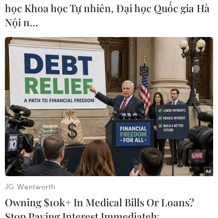
học Khoa học Tự nhiên, Đại học Quốc gia Hà
Nội n…
#Tổ chức Ân xá quốc tế
#Toà án hình sự quốc tế
#Omar al-Bashir
#Lệnh giới nghiệm
#Tội ác chiến tranh và diệt chủng
Sudan
JG Wentworth
Owning $10k+ In Medical Bills Or Loans?
Stop Paying Interest Immediately