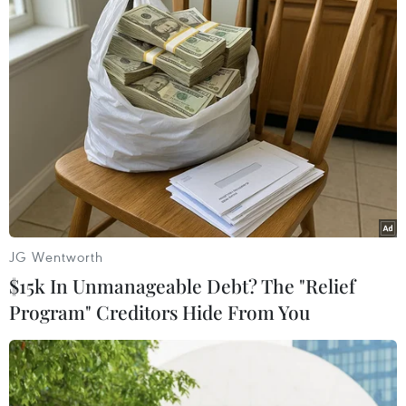
Binh sỹ Sudan tấn công nhóm thân cận
với đảng của Tổng thống Bashir
11/04/2019 09:20
Một nhóm binh sỹ Sudan đã đột kích vào các văn
phòng của một nhóm có liên hệ với đảng Đại hội Quốc
gia (NPC) cầm quyền của Tổng thống Omar al-Bashir
tại Khartoum.
JG Wentworth
$15k In Unmanageable Debt? The "Relief
Program" Creditors Hide From You