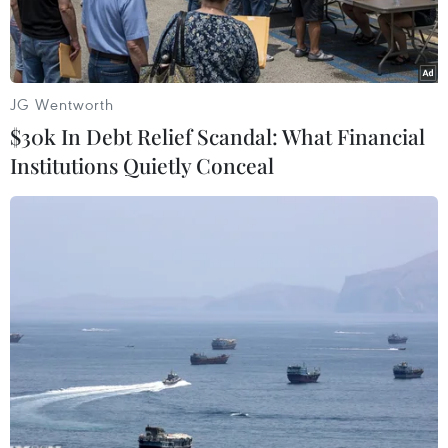
JG Wentworth
$30k In Debt Relief Scandal: What Financial
Institutions Quietly Conceal
Trong ảnh (tư liệu): Tổng thống Sudan Omar al-Bashir phát biểu
trong cuộc họp nội các ở thủ đô Khartoum ngày 14/3/2019.
Ảnh: AFP/ TTXVN
Ngày 11/4, Tổ chức Ân xá quốc tế (AI) đề nghị
Sudan giao Tổng thống bị phế truất Omar al-
Bashir cho Toà án hình sự quốc tế (ICC).