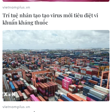
vietnamplus.vn
Trí tuệ nhân tạo tạo virus mới tiêu diệt vi
khuẩn kháng thuốc
TIN CÙNG CHUYÊN MỤC
Cộng hòa Dân chủ Congo ghi nhận
hơn 300 trẻ em tử vong do Ebola
08/08/2026 15:21
Giao tranh dữ dội ở miền Tây Libya,
nhiều tù nhân vượt ngục
05/08/2026 05:58
vietnamplus.vn