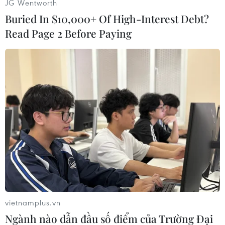
JG Wentworth
có trụ sở tại La Haye truy nã với tội danh tội ác
Buried In $10,000+ Of High-Interest Debt?
chiến tranh và diệt chủng.
Read Page 2 Before Paying
Liên quan đến vụ đảo chính tại Sudan, AI cho
biết đã đưa ra các cảnh báo về các biện pháp
khẩn cấp mà Hội đồng quân sự chuyển tiếp áp
đặt.
Theo ông Naidoo, Hội đồng chuyển tiếp cần
đảm bảo thực hiện tất cả các biện pháp cần
thiết để tạo điều kiện chuyển giao quyền lực
một cách hoà bình tại quốc gia này, trong đó có
tôn trọng quyền tự do ngôn luận./.
(Vietnam+)
vietnamplus.vn
Ngành nào dẫn đầu số điểm của Trường Đại