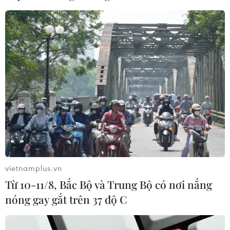
cho ngành xe điện
03/08/2026 09:46
Động đất mạnh làm rung chuyển
nhiều khu vực tại Ai Cập
03/08/2026 03:11
90 người thiệt mạng trong khủng
hoảng di cư tại Ceuta
02/08/2026 23:08
vietnamplus.vn
Từ 10-11/8, Bắc Bộ và Trung Bộ có nơi nắng
nóng gay gắt trên 37 độ C
Giao tranh tại Sudan leo thang, hàng
chục dân thường thương vong