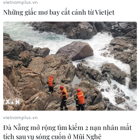
vietnamplus.vn
tuyên bố của quân đội
Những giấc mơ bay cất cánh từ Vietjet
11/04/2019 14:04
Ngày 11/4, nhóm biểu tình chính ở Sudan đã phản đối
thông báo về giai đoạn chuyển tiếp kéo dài 2 năm trước
khi tiến hành tổng tuyển cử của quân đội, đồng thời kêu
gọi tiếp tục các cuộc biểu tình.
vietnamplus.vn
Đà Nẵng mở rộng tìm kiếm 2 nạn nhân mất
tích sau vụ sóng cuốn ở Mũi Nghê