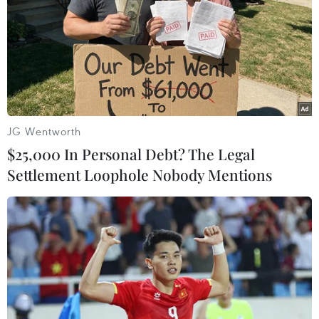
Bầu cử Mỹ 2024: Kiểm lại phiếu bầu Thượng
nghị sỹ tại Pennsylvania
JG Wentworth
$25,000 In Personal Debt? The Legal
TIN LIÊN QUAN
Settlement Loophole Nobody Mentions