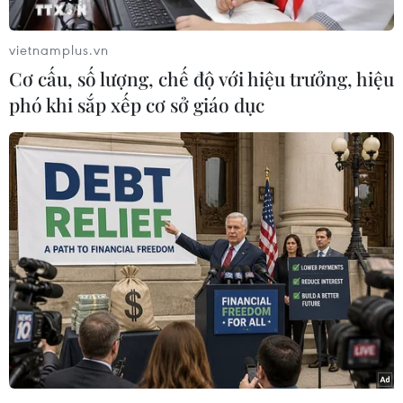
chính sách kinh tế dưới thời cầm quyền của ông
khi mang lại sự hồi sinh cho ngành sản xuất-chế
vietnamplus.vn
tạo ở bang phía Đông Bắc nước Mỹ.
Cơ cấu, số lượng, chế độ với hiệu trưởng, hiệu
Đây là một phần trong nỗ lực tái tranh cử tổng
phó khi sắp xếp cơ sở giáo dục
thống Mỹ 2024 - chiến dịch mà ông Biden đã
khởi động từ hôm 5/1 vừa qua.
Theo dự kiến, trong bài phát biểu trước những
người ủng hộ tại bang, Tổng thống Biden sẽ nêu
bật sự hồi sinh của các doanh nghiệp vừa và
nhỏ trong lĩnh vực sản xuất và chế tạo nói
chung cũng như trong lĩnh vực sản xuất thép
nói riêng tại bang.
Bên cạnh đó, ông Biden sẽ nhấn mạnh thành
tựu khác về kinh tế khi lạm phát đang có xu
hướng giảm dần. Tỷ lệ thất nghiệp ở thành phố