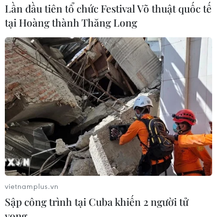
Lần đầu tiên tổ chức Festival Võ thuật quốc tế
ứng cử viên ưa thích của họ.
tại Hoàng thành Thăng Long
vietnamplus.vn
Sập công trình tại Cuba khiến 2 người tử
vong