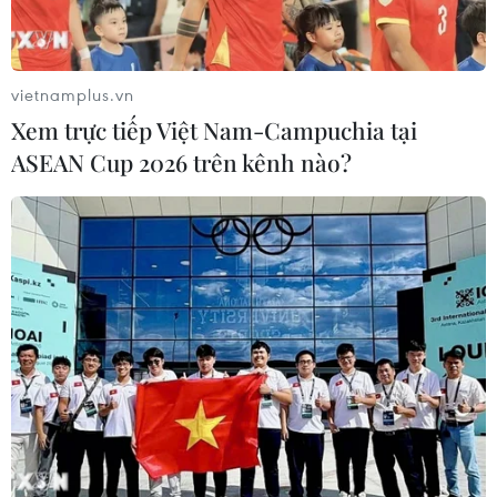
vietnamplus.vn
Xem trực tiếp Việt Nam-Campuchia tại
ASEAN Cup 2026 trên kênh nào?
Bầu cử Mỹ: Tổng thống Joe Biden khởi
động chiến dịch tranh cử
06/01/2024 07:22
Phát biểu khởi động chiến dịch tái tranh cử, ông
Joe Biden cảnh báo nền dân chủ Mỹ sẽ gặp nguy hiểm
nếu người tiền nhiệm (ám chỉ ông Donald Trump) quay
trở lại Nhà Trắng.