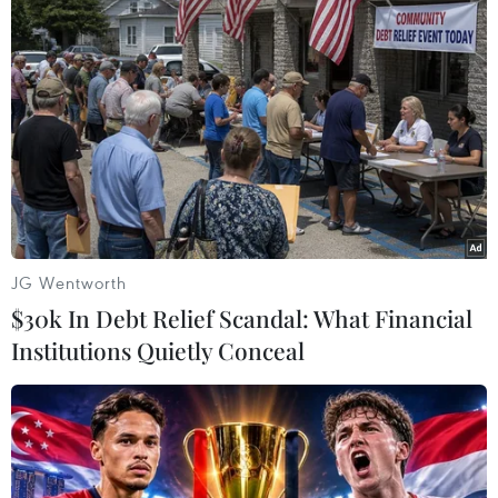
ngửa nhau, với tỷ lệ ủng hộ ở mức sát nút./.
(TTXVN/Vietnam+)
JG Wentworth
$30k In Debt Relief Scandal: What Financial
Institutions Quietly Conceal
#Joe Biden
#Tỷ lệ thất nghiệp
Mỹ