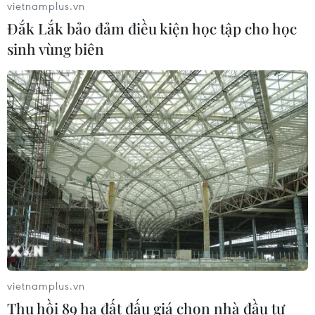
vietnamplus.vn
Đắk Lắk bảo đảm điều kiện học tập cho học
Động đất tại Venezuela: Số người
sinh vùng biên
thiệt mạng đã tăng lên hơn 6.000
người
04/08/2026 10:17
Xem thêm
CƠ QUAN CHỦ QUẢN: THÔNG TẤN XÃ VIỆT NAM
Tổng Biên tập: TRẦN TIẾN DUẨN
vietnamplus.vn
Phó Tổng Biên tập: NGUYỄN THỊ TÁM, KHÚC THANH
Thu hồi 89 ha đất đấu giá chọn nhà đầu tư