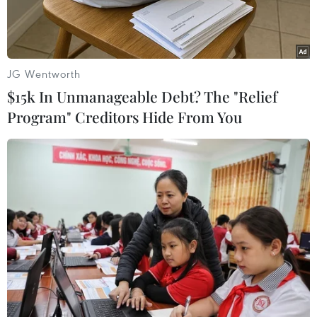
JG Wentworth
$15k In Unmanageable Debt? The "Relief
Program" Creditors Hide From You
Tổng thống Mỹ Joe Biden phát biểu trong một cuộc vận động
tranh cử. (Ảnh: AFP/TTXVN)
Trong lần thứ 2 trở lại bang Pennsylvania vào
ngày 12/1 (theo giờ địa phương), Tổng thống Mỹ
Joe Biden sẽ nêu bật những thành công của