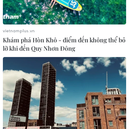
vietnamplus.vn
Khám phá Hòn Khô - điểm đến không thể bỏ
lỡ khi đến Quy Nhơn Đông
TIN CÙNG CHUYÊN MỤC
Canada áp dụng biện pháp tự vệ tạm
thời với tủ gỗ và tủ lavabo nhập khẩu
07/08/2026 14:52