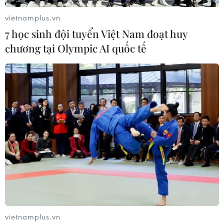
vietnamplus.vn
7 học sinh đội tuyển Việt Nam đoạt huy
chương tại Olympic AI quốc tế
Bầu cử Mỹ 2024: Đảng Cộng hòa tổ chức
cuộc họp kín đầu tiên tại bang Iowa
05/01/2024 02:03
Tại buổi họp kín, các thành viên đảng Cộng hòa ở bang
Iowa sẽ đến các khu bầu cử địa phương, lắng nghe bài
vietnamplus.vn
phát biểu của các đại diện chiến dịch và viết ra tên các