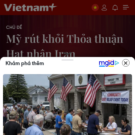
CHỦ ĐỀ
Mỹ rút khỏi Thỏa thuận
Hạt nhân Iran
Khám phá thêm
Tổng thống Donald Trump tuyên bố
sắp đạt thỏa thuận hạt nhân với Iran
15/05/2025 09:30
Trung Quốc, Iran, Nga bắt đầu tiến