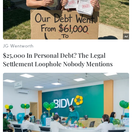
04/04/2022 09:44
Tổng thống Iran khẳng định không
từ bỏ đàm phán hạt nhân tại Vienna
01/04/2022 00:09
JG Wentworth
$25,000 In Personal Debt? The Legal
Settlement Loophole Nobody Mentions
Iran tuyên bố theo đuổi đến cùng
đàm phán về chương trình hạt nhân
14/03/2022 11:27
Iran đang đánh giá các yếu tố mới
ảnh hưởng đến đàm phán hạt nhân
07/03/2022 08:33