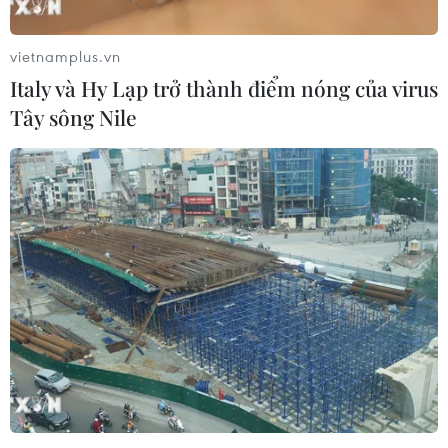
Xem thêm
vietnamplus.vn
Italy và Hy Lạp trở thành điểm nóng của virus
Tây sông Nile
CƠ QUAN CHỦ QUẢN: THÔNG TẤN XÃ VIỆT NAM
Tổng Biên tập: TRẦN TIẾN DUẨN
Phó Tổng Biên tập: NGUYỄN THỊ TÁM, KHÚC THANH
THỦY
Sở hữu trí tuệ
Quy định sử dụng
RSS
Hỗ trợ
Ngôn ngữ
TTXVN