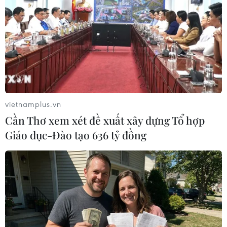
04/05/2022 00:39
Lãnh đạo tối cao Iran đánh giá đàm
phán hạt nhân đạt tiến triển tốt
13/04/2022 03:32
vietnamplus.vn
Cần Thơ xem xét đề xuất xây dựng Tổ hợp
Iran muốn Mỹ thể hiện thiện chí
Giáo dục-Đào tạo 636 tỷ đồng
bằng cách dỡ bỏ trừng phạt
10/04/2022 11:22
Iran kêu gọi Mỹ ra quyết định để hồi
sinh thỏa thuận hạt nhân