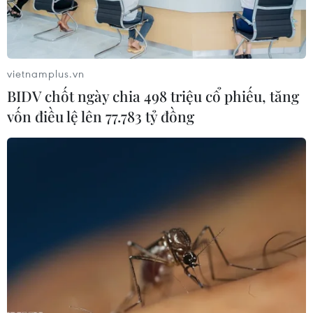
Iran nhấn mạnh cần thêm nỗ lực để
hồi sinh thỏa thuận hạt nhân
vietnamplus.vn
04/03/2022 00:11
BIDV chốt ngày chia 498 triệu cổ phiếu, tăng
vốn điều lệ lên 77.783 tỷ đồng
Mỹ có kế hoạch B nếu đàm phán hạt
nhân Iran không thành công
01/03/2022 04:33
Iran không tìm kiếm một thỏa thuận
tạm thời trong đàm phán hạt nhân
07/02/2022 03:54