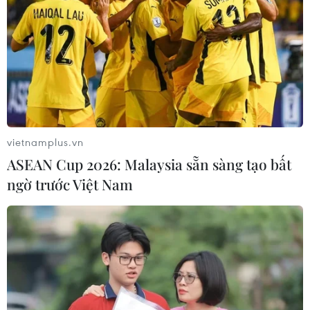
08/08/2026 07:09
Vụ phế liệu bằng sắt, nhọn rơi trên
cao tốc: Tài xế xe chở mắc nhiều lỗi vi
phạm
08/08/2026 06:37
vietnamplus.vn
ASEAN Cup 2026: Malaysia sẵn sàng tạo bất
Dự án Sân bay Phú Quốc tăng tốc thi
ngờ trước Việt Nam
công, sẽ cán mốc vận hành từ tháng
4/2027
08/08/2026 04:30
Metro Nhổn-Ga Hà Nội đã “cõng”
hơn 14 triệu lượt khách sau 2 năm