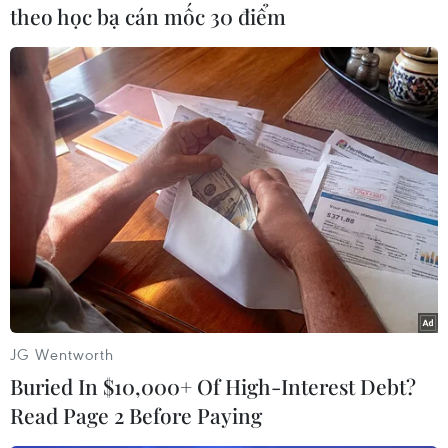
theo học bạ cán mốc 30 điểm
Theo dõi VietnamPlus
TIN CÙNG CHUYÊN MỤC
Từ 15/9, cấp giấy phép kinh doanh
vận tải trực tuyến trên Cổng Dịch vụ
công
JG Wentworth
Buried In $10,000+ Of High-Interest Debt?
10/08/2026 05:56
Read Page 2 Before Paying
Ngành đường sắt hướng tới mục tiêu