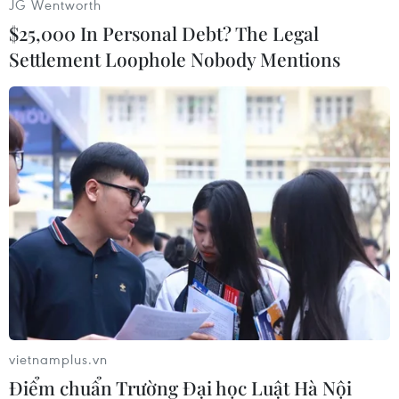
JG Wentworth
$25,000 In Personal Debt? The Legal
Settlement Loophole Nobody Mentions
Hoàng Anh Tuấn (Vietnam+)
vietnamplus.vn
Điểm chuẩn Trường Đại học Luật Hà Nội
#TP. HCM
#Thủ Thiêm
#Bến phà
#Du lịch