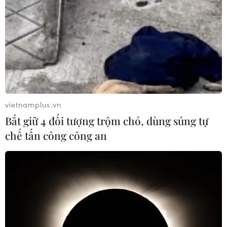
Sở hữu trí tuệ
Quy định sử dụng
RSS
Hỗ trợ
Ngôn ngữ
TTXVN
Dịch vụ tin
Quảng cáo
Liên hệ
vietnamplus.vn
Bắt giữ 4 đối tượng trộm chó, dùng súng tự
chế tấn công công an
Giấy phép số: 1374/GP-BTTTT do Bộ Thông tin và Truyền thông
cấp ngày 11/9/2008.
Quảng cáo: Phó TBT Nguyễn Thị Tám: 093.5958688, Email:
tamvna@gmail.com
Điện thoại: (024) 39411349 - (024) 39411348, Fax: (024)
39411348
Email:
vietnamplus2008@gmail.com