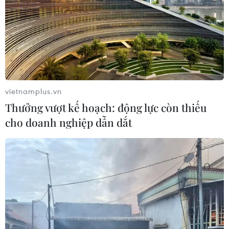
06/08/2026 02:27
Hà Tĩnh nguy cơ sạt lở trên
nhiều tuyến giao thông trước mùa
mưa bão
06/08/2026 02:23
vietnamplus.vn
Thưởng vượt kế hoạch: động lực còn thiếu
Xe tải cẩu tông sập cầu Đắk Lung tại
cho doanh nghiệp dẫn dắt
Đồng Nai, hai người thoát nạn
06/08/2026 01:54
Nhiều chuyến bay tại Đức chuyển
hướng do vật thể bay gần đường
băng