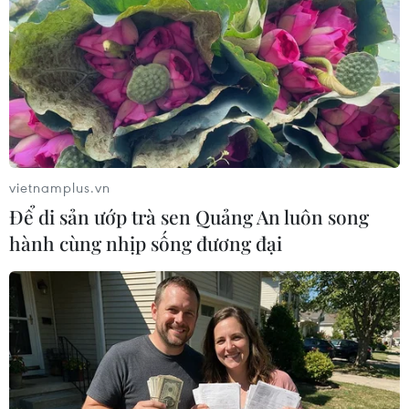
vietnamplus.vn
Để di sản ướp trà sen Quảng An luôn song
hành cùng nhịp sống đương đại
Huế: Chuyển Cơ quan điều tra vụ tài xế xe
tải đâm gãy rào chắn đường sắt
04/04/2025 06:56
Xe ôtô 75H-030.93 do ông Huỳnh Văn Quang (sinh năm