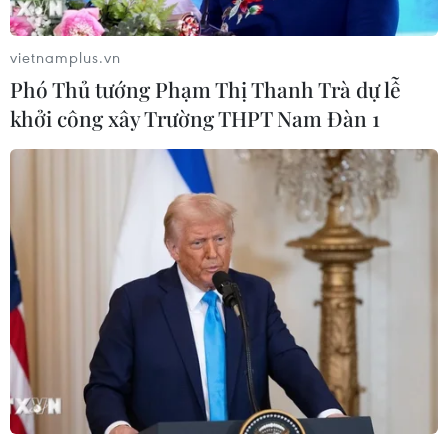
lộ 30 sau phản ánh của TTXVN
06/08/2026 09:42
vietnamplus.vn
Phó Thủ tướng Phạm Thị Thanh Trà dự lễ
khởi công xây Trường THPT Nam Đàn 1
Hà Nội tăng tốc thi công
đường Vành đai 1 đoạn Hoàng Cầu-
Voi Phục
06/08/2026 09:07
Đồng Nai yêu cầu đẩy nhanh tiến độ
dự án kết nối vùng, sân bay Long
Thành
06/08/2026 09:05
Cầu Đắk Lung sập sau cú
tông của xe tải cẩu, 2 người thoát