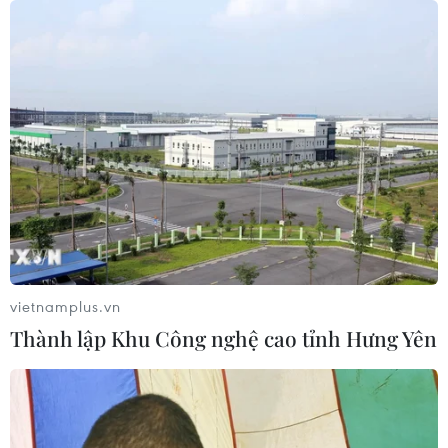
sắt
06/08/2026 05:10
Mưa dông khiến hàng chục
chuyến bay tới Nội Bài không thể hạ
cánh
06/08/2026 04:37
Hà Tĩnh cảnh báo nguy cơ sạt lở trên
nhiều tuyến giao thông trước mùa
mưa bão
vietnamplus.vn
06/08/2026 04:34
Thành lập Khu Công nghệ cao tỉnh Hưng Yên
Đồng Nai cảnh báo người dân không
ném vật thể vào phương tiện trên cao
tốc