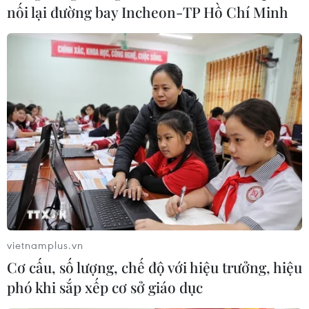
nối lại đường bay Incheon-TP Hồ Chí Minh
vietnamplus.vn
Cơ cấu, số lượng, chế độ với hiệu trưởng, hiệu
phó khi sắp xếp cơ sở giáo dục