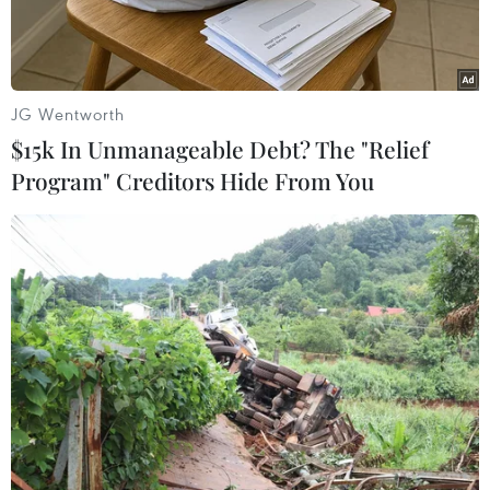
JG Wentworth
$15k In Unmanageable Debt? The "Relief
Program" Creditors Hide From You
Hiện trường vụ tai nạn. (Ảnh: TTXVN phát)
Chiều 28/7, Công an xã Thường Tân (Công an
Thành phố Hồ Chí Minh) cho biết đang phối hợp
các đơn vị nghiệp vụ thuộc Công an Thành phố