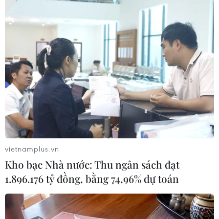
#tai nạn giao thông
#xe tải
#tài xế
Tp. Hồ Chí Minh
Theo dõi VietnamPlus
vietnamplus.vn
Kho bạc Nhà nước: Thu ngân sách đạt
TIN LIÊN QUAN
1.896.176 tỷ đồng, bằng 74,96% dự toán