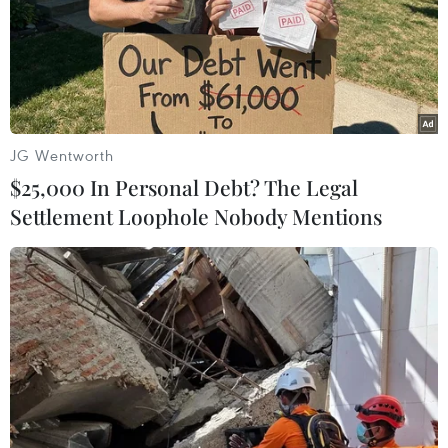
1966, trú tại quận Phú Xuân, thành phố Huế) điều khiển
đã vi phạm vượt rào chắn đường ngang khi chắn đang
dịch chuyển và làm hư hỏng rào chắn.
JG Wentworth
$25,000 In Personal Debt? The Legal
Settlement Loophole Nobody Mentions
Zimbabwe: Xe buýt đâm trực diện xe tải