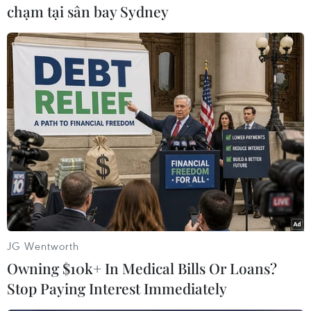
chạm tại sân bay Sydney
#TP.HCM
#Dâng hương
#Bánh Tét
#Tưởng niệm
JG Wentworth
Theo dõi VietnamPlus
Owning $10k+ In Medical Bills Or Loans?
Stop Paying Interest Immediately