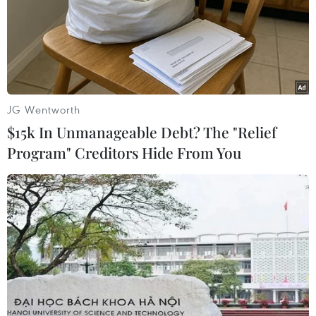
08/08/2026 02:52
66 đoàn võ thuật lần đầu tiên
hội tụ tại Festival Võ thuật quốc tế Hà
Nội 2026
JG Wentworth
08/08/2026 02:26
$15k In Unmanageable Debt? The "Relief
Program" Creditors Hide From You
Phim Việt tham dự Liên hoan phim
ASEAN 2026 tại Hong Kong
07/08/2026 15:44
Khai mạc Lễ hội Việt Nam - Hàn
Quốc 2026 rực rỡ sắc màu văn hóa
07/08/2026 15:03