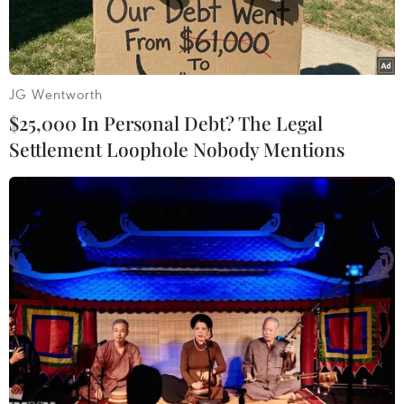
Nam Thành phố HồChí Minh do Ủy viên Bộ
Chính trị, Bí thư Thành ủy Lê Thanh Hải dẫn
đầu đãđến dâng hương, dâng hoa tưởng niệm
Chủ tịch Hồ Chí Minh và Chủ tịch Tôn
JG Wentworth
ĐứcThắng.
$25,000 In Personal Debt? The Legal
Settlement Loophole Nobody Mentions
Đoàn cũng đã đặt vòng hoa và viếng các khu mộ
tại Nghĩa trang Liệt sỹ thành phố vàviếng Nghĩa
trang Thành phố Hồ Chí Minh (đồi Lạc Cảnh).
Thành phố Hồ Chí Minh cũng tổ chức Đoàn đại
biểu dâng hương, đặt vòng hoa tạiĐền Tưởng
niệm Liệt sỹ Bến Dược - huyện Củ Chi; đặt vòng
hoa và viếng các khu mộtại Nghĩa trang Liệt sỹ
huyện Củ Chi và Nghĩa trang chính sách thành
phố.