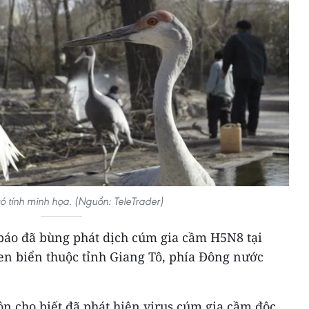
có tính minh họa. (Nguồn: TeleTrader)
báo đã bùng phát dịch cúm gia cầm H5N8 tại
en biển thuộc tỉnh Giang Tô, phía Đông nước
n cho biết đã phát hiện virus cúm gia cầm độc