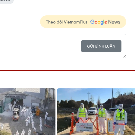
Theo dõi VietnamPlus
GỬI BÌNH LUẬN