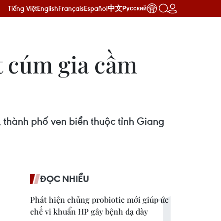
Tiếng Việt
English
Français
Español
中文
Русский
t cúm gia cầm
thành phố ven biển thuộc tỉnh Giang
ĐỌC NHIỀU
Phát hiện chủng probiotic mới giúp ức
chế vi khuẩn HP gây bệnh dạ dày