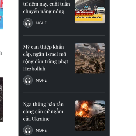
từ đêm nay, cuối tuần
chuyển nắng nóng
NGHE
Mỹ can thiệp khẩn
cấp, ngăn Israel mở
rộng đòn trừng phạt
Hezbollah
NGHE
Nga thông báo tấn
công căn cứ ngầm
của Ukraine
NGHE