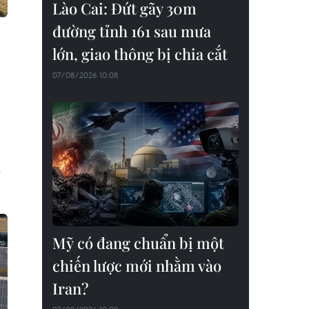
Lào Cai: Đứt gãy 30m
đường tỉnh 161 sau mưa
lớn, giao thông bị chia cắt
07/08/2026 10:08
n
Mỹ có đang chuẩn bị một
chiến lược mới nhằm vào
Iran?