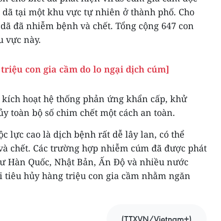
 dã tại một khu vực tự nhiên ở thành phố. Cho
dã đã nhiễm bệnh và chết. Tổng cộng 647 con
u vực này.
triệu con gia cầm do lo ngại dịch cúm]
kích hoạt hệ thống phản ứng khẩn cấp, khử
ủy toàn bộ số chim chết một cách an toàn.
lực cao là dịch bệnh rất dễ lây lan, có thể
và chết. Các trường hợp nhiễm cúm đã được phát
hư Hàn Quốc, Nhật Bản, Ấn Độ và nhiều nước
i tiêu hủy hàng triệu con gia cầm nhằm ngăn
(TTXVN/Vietnam+)