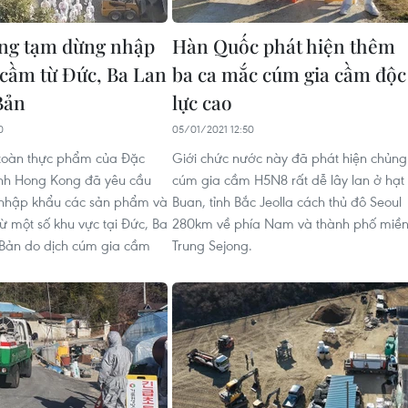
ng tạm dừng nhập
Hàn Quốc phát hiện thêm
 cầm từ Đức, Ba Lan
ba ca mắc cúm gia cầm độc
Bản
lực cao
0
05/01/2021 12:50
toàn thực phẩm của Đặc
Giới chức nước này đã phát hiện chủng
ính Hong Kong đã yêu cầu
cúm gia cầm H5N8 rất dễ lây lan ở hạt
c nhập khẩu các sản phẩm và
Buan, tỉnh Bắc Jeolla cách thủ đô Seoul
từ một số khu vực tại Đức, Ba
280km về phía Nam và thành phố miề
 Bản do dịch cúm gia cầm
Trung Sejong.