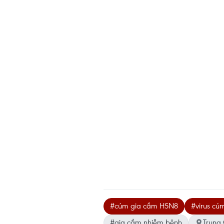
#cúm gia cầm H5N8
#virus cú
#gia cầm nhiễm bệnh
Trung