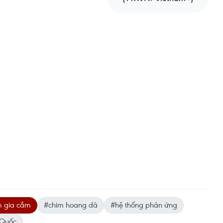
m gia cầm
#chim hoang dã
#hệ thống phản ứng
 Quốc