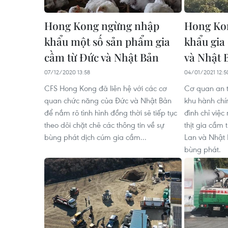
Hong Kong ngừng nhập
Hong Ko
khẩu một số sản phẩm gia
khẩu gia
cầm từ Đức và Nhật Bản
và Nhật 
07/12/2020 13:58
04/01/2021 12:5
CFS Hong Kong đã liên hệ với các cơ
Cơ quan an 
quan chức năng của Đức và Nhật Bản
khu hành ch
để nắm rõ tình hình đồng thời sẽ tiếp tục
đình chỉ việ
theo dõi chặt chẽ các thông tin về sự
thịt gia cầm 
bùng phát dịch cúm gia cầm...
Lan và Nhật
bùng phát.