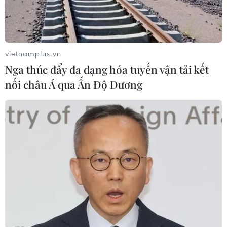
vietnamplus.vn
Nga thúc đẩy đa dạng hóa tuyến vận tải kết
nối châu Á qua Ấn Độ Dương
Sách Trắng quốc phòng Hàn Quốc ngừng
gọi Triều Tiên là “kẻ thù”
15/01/2019 06:04
Quân đội Hàn Quốc đã xóa cụm từ “kẻ thù” khi đề cập
tới quân đội và chính quyền Triều Tiên. Động thái này
được xem là sự phản ánh các nỗ lực hòa bình hiện nay.