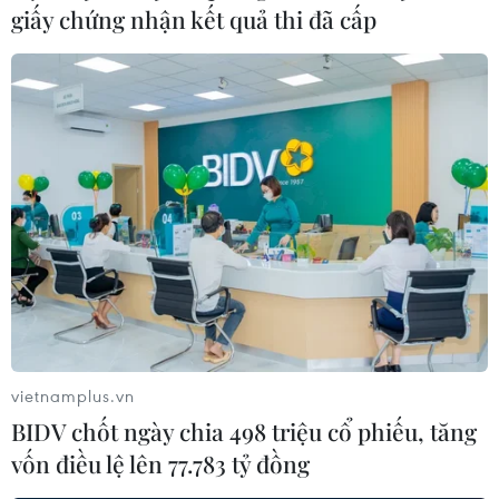
giấy chứng nhận kết quả thi đã cấp
vietnamplus.vn
BIDV chốt ngày chia 498 triệu cổ phiếu, tăng
vốn điều lệ lên 77.783 tỷ đồng