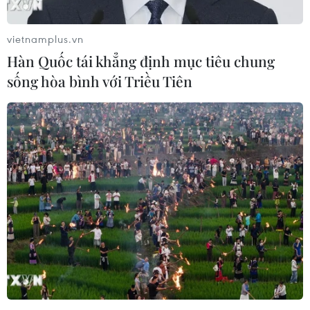
vietnamplus.vn
Hàn Quốc tái khẳng định mục tiêu chung
sống hòa bình với Triều Tiên
Đặc phái viên hạt nhân hàng đầu Mỹ-
Trung thảo luận về Triều Tiên
25/01/2019 03:43
Bộ Ngoại giao Mỹ ngày 24/1 thông báo các nhà đàm
phán hạt nhân hàng đầu của Mỹ và Trung Quốc đã
gặp nhau tại Washington trong tuần này để thảo luận