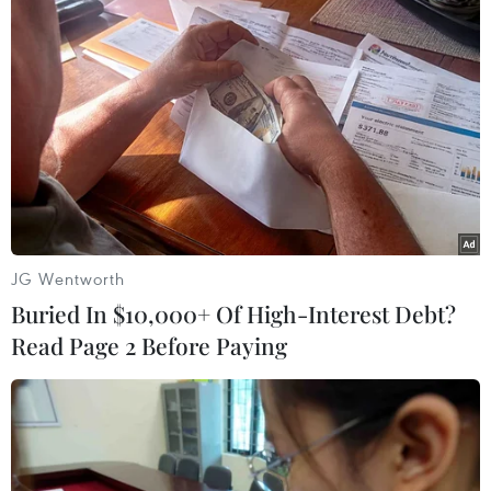
JG Wentworth
Buried In $10,000+ Of High-Interest Debt?
Read Page 2 Before Paying
#Thiết bị an ninh
#Đông Phong-26
#Tên lửa đạn đạo Đông Phong-26
#Tên lửa DF-26
#Tin tức hot
#VietnamPlus
Trung Quốc