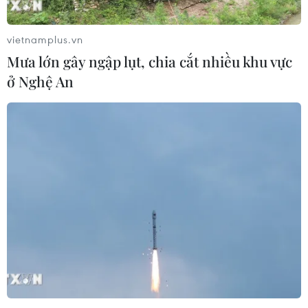
Hàn Quốc xác nhận Triều Tiên
phóng ít nhất 1 tên lửa đạn đạo tầm
vietnamplus.vn
ngắn
Mưa lớn gây ngập lụt, chia cắt nhiều khu vực
06/08/2026 09:41
ở Nghệ An
Quân đội Hàn Quốc thông báo Triều
Tiên phóng vật thể chưa xác định
06/08/2026 08:31
Dấu mốc quan trọng trong quan hệ
Việt Nam-Australia
06/08/2026 08:29