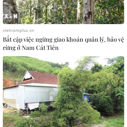
Lở đất tại Philippines khiến ít nhất 4
người thiệt mạng
06/08/2026 15:06
vietnamplus.vn
Bất cập việc ngừng giao khoán quản lý, bảo vệ
rừng ở Nam Cát Tiên
Trung Quốc thử nghiệm tuyến tàu
cao tốc xuyên vùng đất đóng băng
vĩnh cửu
06/08/2026 12:35
Trung Quốc vận hành giàn phát điện
gió nổi đầu tiên chịu được bão cấp 17
06/08/2026 11:20