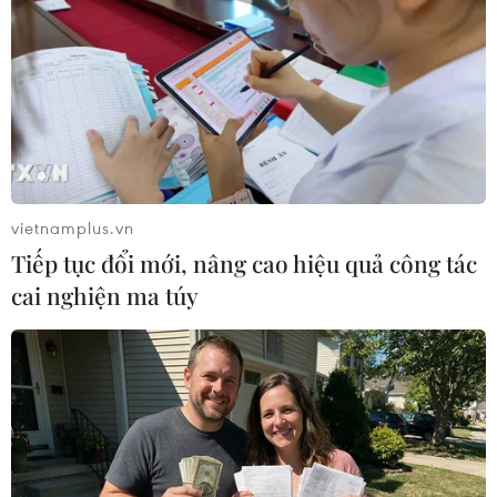
Theo dõi VietnamPlus
vietnamplus.vn
Tiếp tục đổi mới, nâng cao hiệu quả công tác
TIN LIÊN QUAN
cai nghiện ma túy