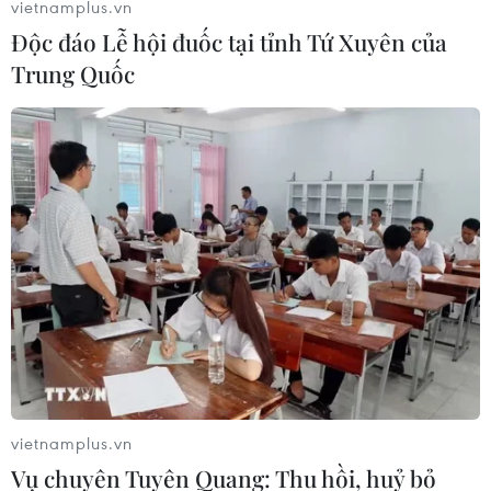
về những diễn biến gần đây liên quan tới Triều Tiên.
vietnamplus.vn
Độc đáo Lễ hội đuốc tại tỉnh Tứ Xuyên của
Trung Quốc
vietnamplus.vn
Vụ chuyên Tuyên Quang: Thu hồi, huỷ bỏ