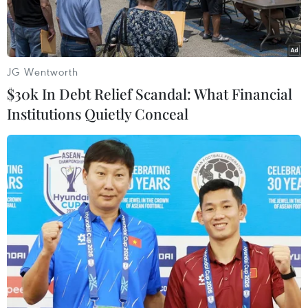
JG Wentworth
$30k In Debt Relief Scandal: What Financial
Institutions Quietly Conceal
Tên lửa đạn đạo Đông Phong-26. (Nguồn: Sina)
South China Morning Post đưa tin Trung Quốc
đã công bố hình ảnh tên lửa đạn đạo Đông
Phong-26 (DF-26) thế hệ tiếp theo chứng tỏ sự
ổn định và độ chính xác gia tăng, động thái mà
theo giới phân tích là nhằm mục đích phát đi