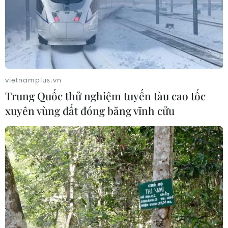
vietnamplus.vn
Trung Quốc thử nghiệm tuyến tàu cao tốc
xuyên vùng đất đóng băng vĩnh cửu
TIN CÙNG CHUYÊN MỤC
Hàn Quốc tái khẳng định mục tiêu
chung sống hòa bình với Triều Tiên
06/08/2026 15:33