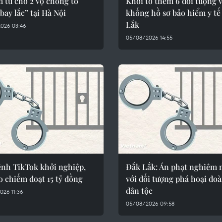
 tù cho 2 vợ chồng tổ
Khởi tố thêm 6 đối tượng v
bay lắc” tại Hà Nội
khống hồ sơ bảo hiểm y tế
Lắk
026 03:46
05/08/2026 14:55
ênh TikTok khởi nghiệp,
Đắk Lắk: Án phạt nghiêm
o chiếm đoạt 15 tỷ đồng
với đối tượng phá hoại đoà
dân tộc
026 11:36
05/08/2026 09:58