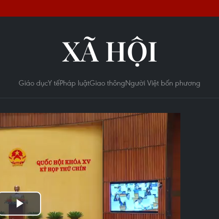
XÃ HỘI
Giáo dục
Y tế
Pháp luật
Giao thông
Người Việt bốn phương
Play