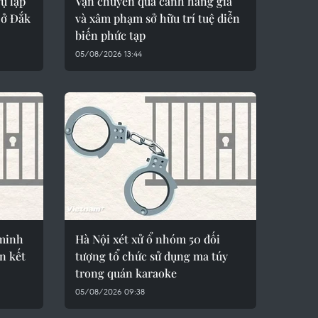
ụ lập
Vận chuyển quá cảnh hàng giả
 ở Đắk
và xâm phạm sở hữu trí tuệ diễn
biến phức tạp
05/08/2026 13:44
 minh
Hà Nội xét xử ổ nhóm 50 đối
n kết
tượng tổ chức sử dụng ma túy
trong quán karaoke
05/08/2026 09:38