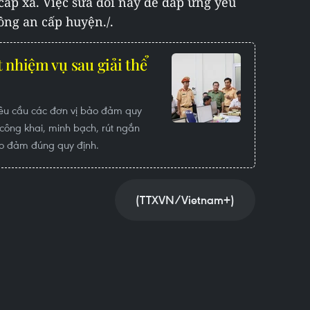
cấp xã. Việc sửa đổi này để đáp ứng yêu
ông an cấp huyện./.
 nhiệm vụ sau giải thể
êu cầu các đơn vị bảo đảm quy
 công khai, minh bạch, rút ngắn
bảo đảm đúng quy định.
(TTXVN/Vietnam+)