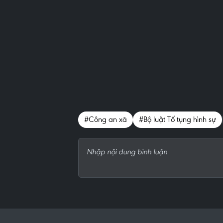
#Công an xã
#Bộ luật Tố tụng hình sự