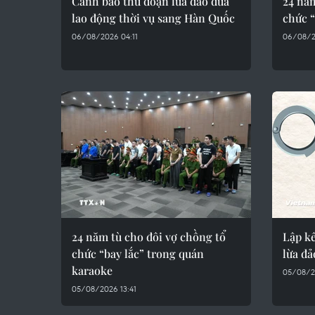
Cảnh báo thủ đoạn lừa đảo đưa
24 năm
lao động thời vụ sang Hàn Quốc
chức “
06/08/2026 04:11
06/08/2
24 năm tù cho đôi vợ chồng tổ
Lập k
chức “bay lắc” trong quán
lừa đả
karaoke
05/08/2
05/08/2026 13:41