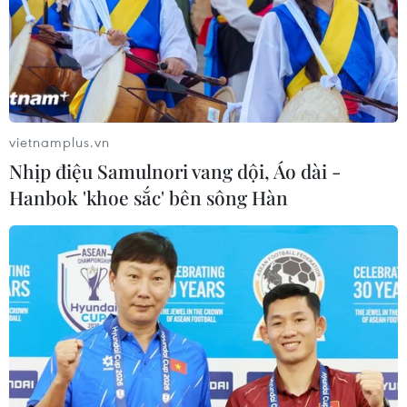
vietnamplus.vn
Nhịp điệu Samulnori vang dội, Áo dài -
Hanbok 'khoe sắc' bên sông Hàn