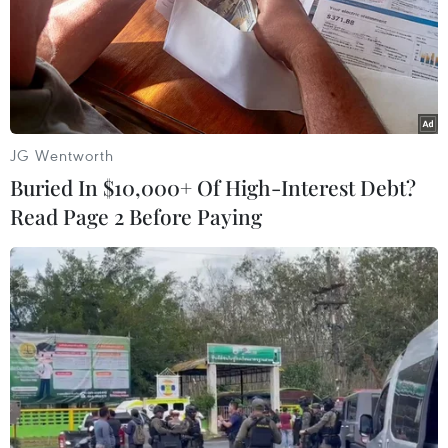
#Truyện về Hồ Chí Minh
#dịch giả Nguyễn Hải Hoành
#Nhà xuất bản Chính trị Quốc gia Sự thật
JG Wentworth
#lãnh tụ Nguyễn Ái Quốc
Trung Quốc
Buried In $10,000+ Of High-Interest Debt?
Read Page 2 Before Paying
Theo dõi VietnamPlus
TIN LIÊN QUAN