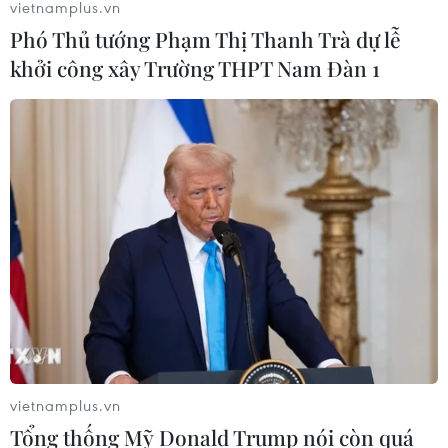
vietnamplus.vn
Phó Thủ tướng Phạm Thị Thanh Trà dự lễ
khởi công xây Trường THPT Nam Đàn 1
TIN CÙNG CHUYÊN MỤC
Giới thiệu Bộ sách Tuyển tập các tác
phẩm chọn lọc của Tổng Tư lệnh
Fidel Castro Ruz
05/08/2026 10:10
FAHASA mở lối đưa sách Việt
ra thế giới
30/07/2026 13:41
vietnamplus.vn
Tổng thống Mỹ Donald Trump nói còn quá