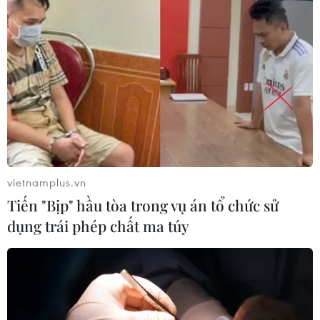
vietnamplus.vn
Tiến "Bịp" hầu tòa trong vụ án tổ chức sử
dụng trái phép chất ma túy