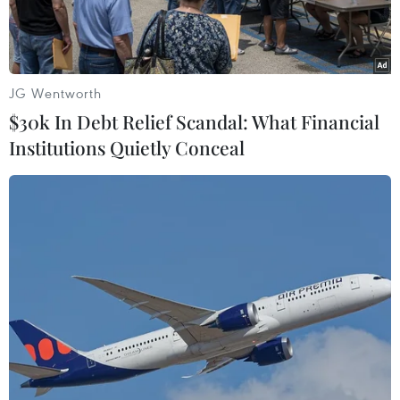
thành lập.
JG Wentworth
$30k In Debt Relief Scandal: What Financial
Institutions Quietly Conceal
Bìa cuốn sách "Truyện về Hồ Chí Minh."
Nhà xuất bản Chính trị Quốc gia Sự thật vừa ra
mắt cuốn sách
"Truyện về Hồ Chí Minh"
do dịch