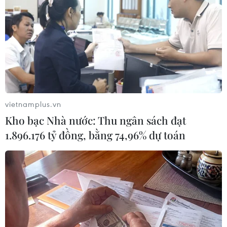
đã 82 tuổi và đang mang bệnh suy tim.
Bản dịch được thực hiện rất cẩn thận trong gần
một năm. Các dịch giả vui mừng vì có một bản
sách gốc, bổ sung được các tư liệu mới về Hồ
Chí Minh./.
(TTXVN/Vietnam+)
vietnamplus.vn
Kho bạc Nhà nước: Thu ngân sách đạt
1.896.176 tỷ đồng, bằng 74,96% dự toán