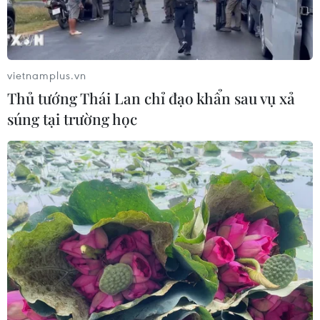
vietnamplus.vn
Thủ tướng Thái Lan chỉ đạo khẩn sau vụ xả
súng tại trường học
Tình cảm đặc biệt của một nhà nghiên
cứu Hong Kong với Bác Hồ
19/05/2022 06:17
Bác Lý Minh Hán tâm sự dù Chủ tịch Hồ Chí Minh đã đi
xa, nhưng nhân dân Việt Nam và cả nhân dân thế giới,