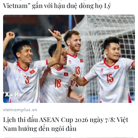
Vietnam” gắn với hậu duệ dòng họ Lý
Chủ tịch Hồ Chí Minh:
Người sáng lập Ðảng Cộng sản Việt Nam
02/02/2023 01:00
Ra đi tìm đường cứu nước với khát vọng giải phóng
dân tộc, lãnh tụ Nguyễn Ái Quốc đã hoạt động tích cực,
khẩn trương, đầy sáng tạo để chuẩn bị cho sự ra đời
các tổ chức cộng sản - tiền thân của Đảng.
vietnamplus.vn
Lịch thi đấu ASEAN Cup 2026 ngày 7/8: Việt
Nam hướng đến ngôi đầu