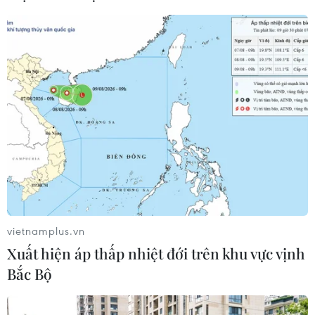
dân tộc
05/06/2026 03:31
Blogger viết sách về hành trình "xê
dịch," cổ vũ giới trẻ tự tin trải nghiệm
03/06/2026 01:39
FAHASA Tân Đông Hiệp:
Điểm hẹn văn hóa mới cho mùa Hè
2026
vietnamplus.vn
31/05/2026 04:38
Xuất hiện áp thấp nhiệt đới trên khu vực vịnh
Bắc Bộ
'Thực đơn' sách phong phú cho độc
giả nhỏ tuổi nhân Ngày Quốc tế