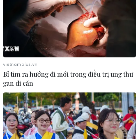
vietnamplus.vn
Bỉ tìm ra hướng đi mới trong điều trị ung thư
gan di căn