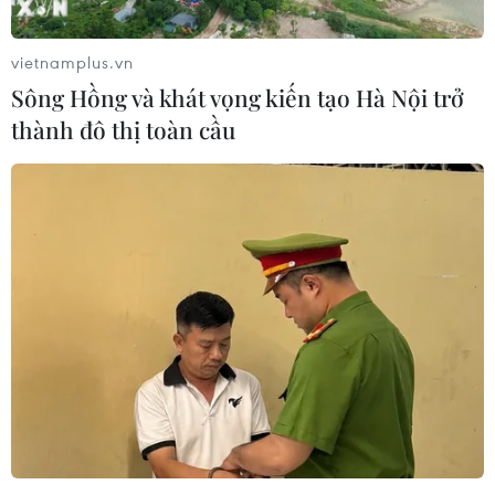
lớn
05/07/2026 00:36
vietnamplus.vn
Sông Hồng và khát vọng kiến tạo Hà Nội trở
DANAFF 2026: Tham vọng định hình
thành đô thị toàn cầu
hệ sinh thái điện ảnh châu Á mới
04/07/2026 10:58
Điện ảnh trẻ đưa Việt Nam đến gần
khán giả châu Âu
04/07/2026 08:09
Điện ảnh Việt Nam cần học những gì
từ Hollywood?
03/07/2026 11:06