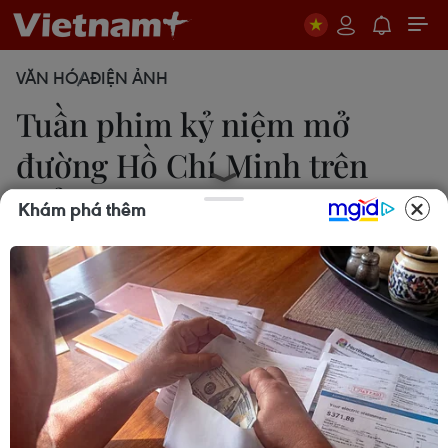
VĂN HÓA
ĐIỆN ẢNH
Tuần phim kỷ niệm mở
đường Hồ Chí Minh trên
biển
Khám phá thêm
18/10/2011 04:25
Trung tâm Phát hành phim và chiếu bóng tỉnh Bình
Thuận tổ chức tuần phim kỷ niệm 50 năm Ngày
mở đường Hồ Chí Minh trên biển.
Trung tâm Phát hành phim và chiếu bóng tỉnh
Bình Thuận phối hợp với Đoàn 681 Hảiquân tổ