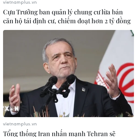
vietnamplus.vn
Cựu Trưởng ban quản lý chung cư lừa bán
căn hộ tái định cư, chiếm đoạt hơn 2 tỷ đồng
Đừng để phim kinh dị thành "khắc
tinh" của điện ảnh Việt
03/07/2026 00:12
Cục Điện ảnh nói gì về phim "Chiếc
kén" có Trương Ngọc Ánh
02/07/2026 01:53
"Điểm neo" cho điện ảnh trước "cuộc
xâm lăng" của trí tuệ nhân tạo
vietnamplus.vn
01/07/2026 02:09
Tổng thống Iran nhấn mạnh Tehran sẽ