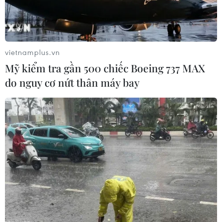
Thường trực Ban Bí thư Trần Cẩm Tú
tiếp Đại sứ Singapore Rajpal Singh
05/08/2026 14:54
vietnamplus.vn
Mỹ kiểm tra gần 500 chiếc Boeing 737 MAX
Thủ tướng Lê Minh Hưng tiếp Bộ
do nguy cơ nứt thân máy bay
trưởng Quốc phòng Malaysia
05/08/2026 11:31
Tổng Bí thư, Chủ tịch nước Tô Lâm:
Quan hệ Việt Nam-Malaysia ngày
càng phát triển năng động
05/08/2026 10:56
Chủ tịch Quốc hội kiêm Chủ