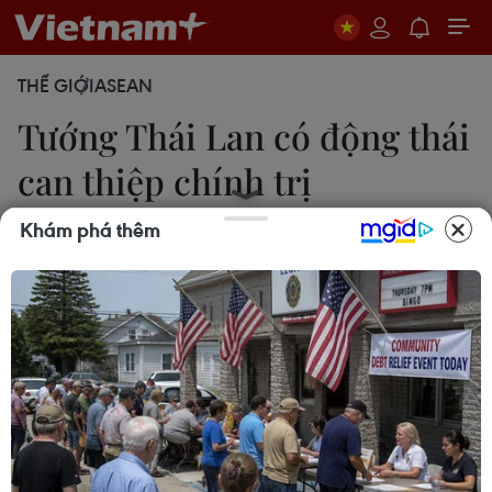
THẾ GIỚI
ASEAN
Tướng Thái Lan có động thái
can thiệp chính trị
Khám phá thêm
16/06/2011 07:37
Tư lệnh Quân đội Thái Lan Prayuth Chan-ocha kêu
gọi các cử tri sáng suốt lựa chọn "các chính trị gia
tốt" trong cuộc bầu cử Quốc hội.
Tư lệnh quân đội TháiLan Prayuth Chan-ocha
ngày 15/6 đã kêu gọi toàn bộ cử tri tham gia
cuộc bầu cửngày 3/7 tới đây, sáng suốt lựa chọn