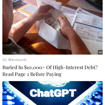
Thư mừng kỷ niệm 50 năm quan hệ
ngoại giao Việt Nam-Thái Lan
06/08/2026 15:07
Thái Lan-Myanmar thúc đẩy hợp tác
kinh tế và công nghệ vũ trụ
JG Wentworth
06/08/2026 13:35
Buried In $10,000+ Of High-Interest Debt?
Read Page 2 Before Paying
Việt Nam-Thái Lan nhất trí thúc đẩy
triển khai thực chất Chiến lược "Ba
kết nối"
06/08/2026 13:24