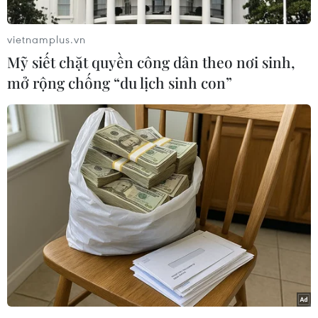
người phát ngôn quân đội Thái Lan, Đại tá
Sansern Kaewkamnerd, vừa tái khẳngđịnh
vietnamplus.vn
quân đội sẽ tuân thủ cam kết về lập trường
Mỹ siết chặt quyền công dân theo nơi sinh,
trung lập
của mình và yêu cầucác sỹ quan quân
mở rộng chống “du lịch sinh con”
đội phải cư xử đúng mực để tránh bị chỉ trích.
Dư luận Thái Lancho rằng cách thức "định
hướng cử tri" trong khi mặc quân phục của
Tướng Prayuthđã gợi lại hình ảnh không mấy
tốt đẹp về lịch sử can thiệp chính trị của
quânđội nước này.
Phó Thủ tướng tạm quyền Suthep Thaugsuban
đã bác bỏ mạnh mẽ tinđồn về việc ông đã có
cuộc gặp với Tướng Prayuth trước khi vị tướng
này đưa raphát biểu trên. Ông Suthep nói "đây